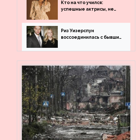
популярности и выложила
Кто на что учился:
архивные фото
успешные актрисы, не
получившие профильного
образования
Риз Уизерспун
воссоединилась с бывшим
мужем на вечеринке