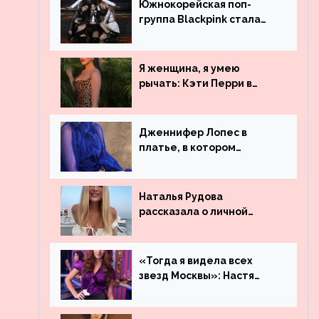
Южнокорейская поп-
группа Blackpink стала
рекордсменом по
просмотрам на YouTube.
Они обогнали даже
Я женщина, я умею
Джастина Бибера
рычать: Кэти Перри в
леопардовом платье
Дженнифер Лопес в
платье, в котором
невозможно остаться
незамеченной
Наталья Рудова
рассказала о личной
жизни
«Тогда я видела всех
звезд Москвы»: Настя
Ивлеева рассказала, где
работала до