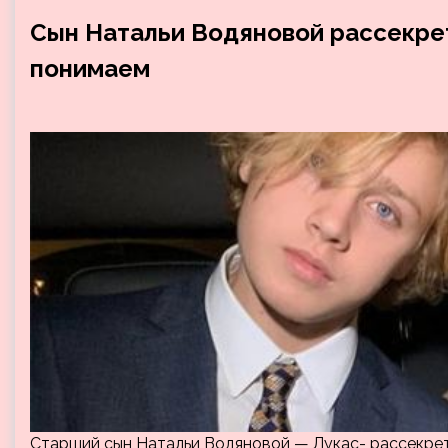
Сын Натальи Водяновой рассекрет
понимаем
Старший сын Натальи Водяновой — Лукас- рассекре