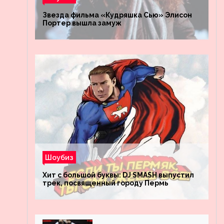
Звезда фильма «Кудряшка Сью» Элисон
Портер вышла замуж
Шоубиз
Хит с большой буквы: DJ SMASH выпустил
трек, посвященный городу Пермь