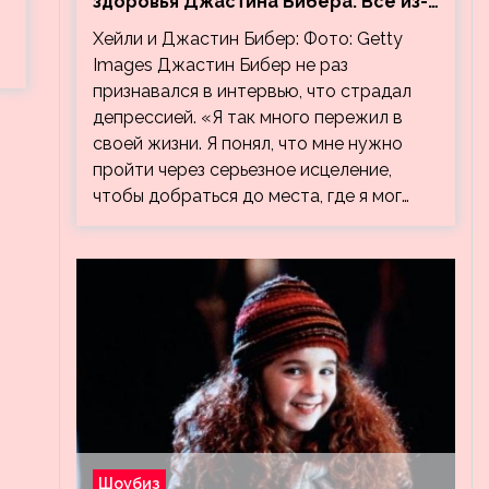
здоровья Джастина Бибера. Все из-
за видео, на котором его
Хейли и Джастин Бибер: Фото: Getty
успокаивает Хейли
Images Джастин Бибер не раз
признавался в интервью, что страдал
депрессией. «Я так много пережил в
своей жизни. Я понял, что мне нужно
пройти через серьезное исцеление,
чтобы добраться до места, где я мог…
Шоубиз