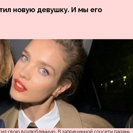
ил новую девушку. И мы его
тил свою возлюбленную. В запрещенной соцсети парень