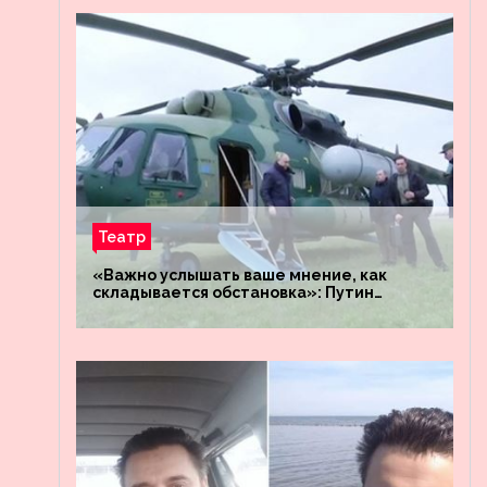
Театр
«Важно услышать ваше мнение, как
складывается обстановка»: Путин
посетил штабы российских войск
«Днепр» и «Восток»