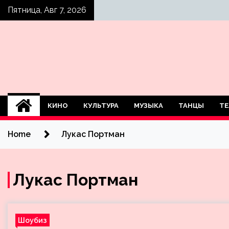
Skip
Пятница, Авг 7, 2026
to
content
КИНО
КУЛЬТУРА
МУЗЫКА
ТАНЦЫ
ТЕ
Home
Лукас Портман
Лукас Портман
Шоубиз