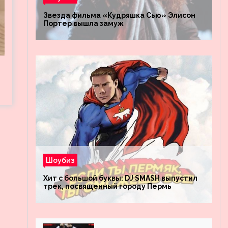
Звезда фильма «Кудряшка Сью» Элисон
Портер вышла замуж
Шоубиз
Хит с большой буквы: DJ SMASH выпустил
трек, посвященный городу Пермь