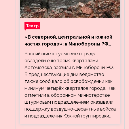
Театр
«В северной, центральной и южной
частях города»: в Минобороны РФ
заявили об освобождении ещё трёх
Российские штурмовые отряды
кварталов Артёмовска
овладели ещё тремя кварталами
Артёмовска, заявили в Минобороны РФ.
В предшествующие дни ведомство
также сообщало об освобождении как
минимум четырёх кварталов города. Как
отметили в оборонном министерстве,
штурмовым подразделениям оказывали
поддержку воздушно-десантные войска
и подразделения Южной группировки…