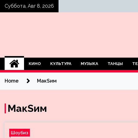
Skip
Суббота, Авг 8, 2026
to
content
КИНО
КУЛЬТУРА
МУЗЫКА
ТАНЦЫ
ТЕ
Home
МакSим
МакSим
Шоубиз