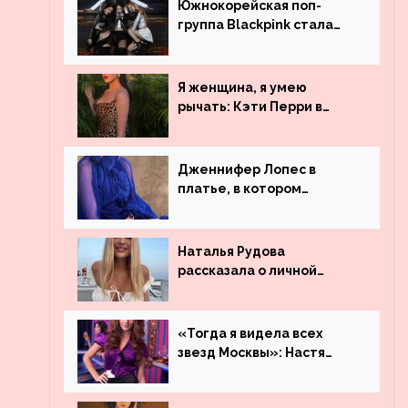
Южнокорейская поп-
группа Blackpink стала
рекордсменом по
просмотрам на YouTube.
Они обогнали даже
Я женщина, я умею
Джастина Бибера
рычать: Кэти Перри в
леопардовом платье
Дженнифер Лопес в
платье, в котором
невозможно остаться
незамеченной
Наталья Рудова
рассказала о личной
жизни
«Тогда я видела всех
звезд Москвы»: Настя
Ивлеева рассказала, где
работала до