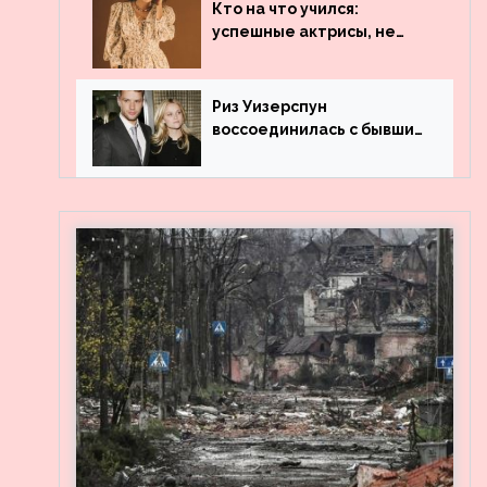
популярности и выложила
Кто на что учился:
архивные фото
успешные актрисы, не
получившие профильного
образования
Риз Уизерспун
воссоединилась с бывшим
мужем на вечеринке