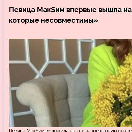
Певица МакSим впервые вышла на 
которые несовместимы»
Певица МакSим выложила пост в запрещенную соцсеть,