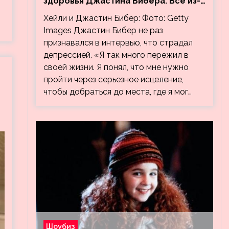
здоровья Джастина Бибера. Все из-
за видео, на котором его
Хейли и Джастин Бибер: Фото: Getty
успокаивает Хейли
Images Джастин Бибер не раз
признавался в интервью, что страдал
депрессией. «Я так много пережил в
своей жизни. Я понял, что мне нужно
пройти через серьезное исцеление,
чтобы добраться до места, где я мог…
Шоубиз