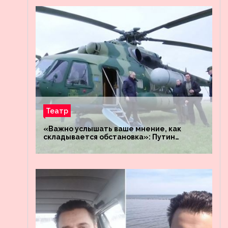
Театр
«Важно услышать ваше мнение, как
складывается обстановка»: Путин
посетил штабы российских войск
«Днепр» и «Восток»