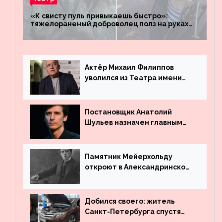
«К свисту пуль привыкаешь быстро»:
тяжелораненый доброволец полз на руках
четыре километра через заминированное
поле
Актёр Михаил Филиппов
уволился из Театра имени
Маяковского
Постановщик Анатолий
Шульев назначен главным
режиссёром Театра имени
Вахтангова
Памятник Мейерхольду
откроют в Александринском
театре
Добился своего: житель
Санкт-Петербурга спустя