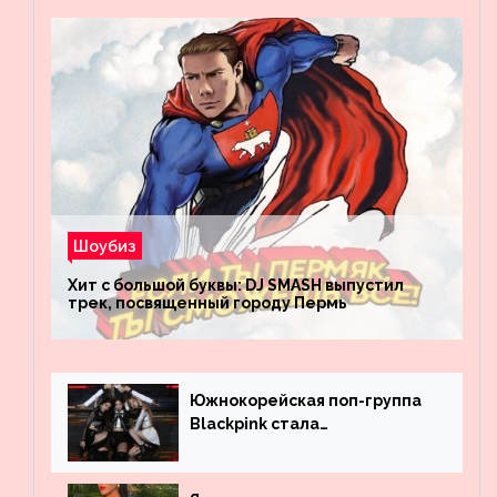
Шоубиз
Хит с большой буквы: DJ SMASH выпустил
трек, посвященный городу Пермь
Южнокорейская поп-группа
Blackpink стала
рекордсменом по
просмотрам на YouTube. Они
обогнали даже Джастина