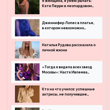
Я женщина, я умею рычать:
Бибера
Кэти Перри в леопардовом
платье
Дженнифер Лопес в платье,
в котором невозможно
остаться незамеченной
Наталья Рудова рассказала о
личной жизни
«Тогда я видела всех звезд
Москвы»: Настя Ивлеева
рассказала, где работала до
популярности и выложила
архивные фото
Кто на что учился: успешные
актрисы, не получившие
профильного образования