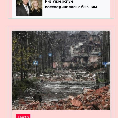
Риз Уизерспун
воссоединилась с бывшим
мужем на вечеринке
Театр