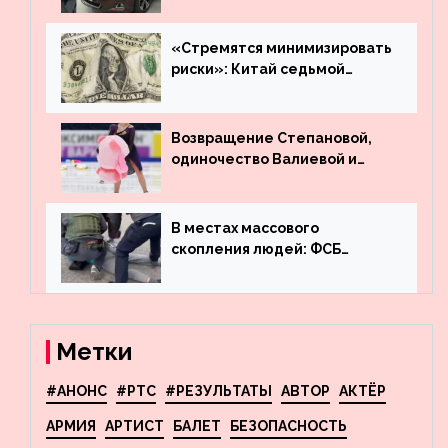
много лет вернул деньги за
угнанную в Казахстан
машину
«Стремятся минимизировать
риски»: Китай седьмой
месяц подряд выводит
деньги из американского
госдолга
Возвращение Степановой,
одиночество Валиевой и
визит детей к Костомарову:
что обсуждают в мире
фигурного катания
В местах массового
скопления людей: ФСБ
пресекла деятельность
террористов, планировавших
взрывы в Москве и
Новосибирске
Метки
#АНОНС
#РТС
#РЕЗУЛЬТАТЫ
АВТОР
АКТЁР
АРМИЯ
АРТИСТ
БАЛЕТ
БЕЗОПАСНОСТЬ