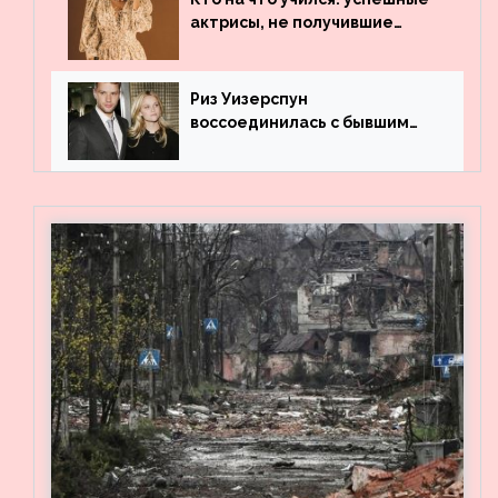
актрисы, не получившие
профильного образования
Риз Уизерспун
воссоединилась с бывшим
мужем на вечеринке