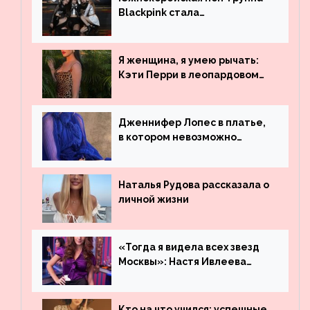
Blackpink стала
рекордсменом по
просмотрам на YouTube. Они
обогнали даже Джастина
Я женщина, я умею рычать:
Бибера
Кэти Перри в леопардовом
платье
Дженнифер Лопес в платье,
в котором невозможно
остаться незамеченной
Наталья Рудова рассказала о
личной жизни
«Тогда я видела всех звезд
Москвы»: Настя Ивлеева
рассказала, где работала до
популярности и выложила
архивные фото
Кто на что учился: успешные