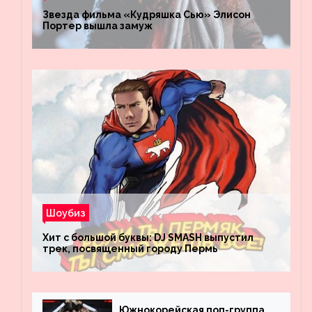
Звезда фильма «Кудряшка Сью» Элисон
Портер вышла замуж
Шоубиз
Хит с большой буквы: DJ SMASH выпустил
трек, посвященный городу Пермь
Южнокорейская поп-группа