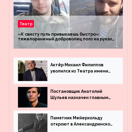
Театр
«К свисту пуль привыкаешь быстро»:
тяжелораненый доброволец полз на руках
четыре километра через заминированное
поле
Актёр Михаил Филиппов
уволился из Театра имени
Маяковского
Постановщик Анатолий
Шульев назначен главным
режиссёром Театра имени
Вахтангова
Памятник Мейерхольду
откроют в Александринском
театре