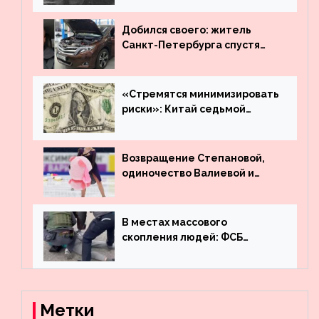
Добился своего: житель
Санкт-Петербурга спустя
много лет вернул деньги за
угнанную в Казахстан
машину
«Стремятся минимизировать
риски»: Китай седьмой
месяц подряд выводит
деньги из американского
госдолга
Возвращение Степановой,
одиночество Валиевой и
визит детей к Костомарову:
что обсуждают в мире
фигурного катания
В местах массового
скопления людей: ФСБ
пресекла деятельность
террористов, планировавших
взрывы в Москве и
Новосибирске
Метки