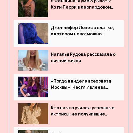
Я женщина, я умею рычать:
Бибера
Кэти Перри в леопардовом
платье
Дженнифер Лопес в платье,
в котором невозможно
остаться незамеченной
Наталья Рудова рассказала о
личной жизни
«Тогда я видела всех звезд
Москвы»: Настя Ивлеева
рассказала, где работала до
популярности и выложила
архивные фото
Кто на что учился: успешные
актрисы, не получившие
профильного образования