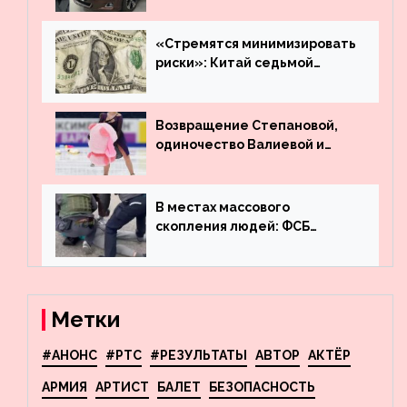
много лет вернул деньги за
угнанную в Казахстан
машину
«Стремятся минимизировать
риски»: Китай седьмой
месяц подряд выводит
деньги из американского
госдолга
Возвращение Степановой,
одиночество Валиевой и
визит детей к Костомарову:
что обсуждают в мире
фигурного катания
В местах массового
скопления людей: ФСБ
пресекла деятельность
террористов, планировавших
взрывы в Москве и
Новосибирске
Метки
#АНОНС
#РТС
#РЕЗУЛЬТАТЫ
АВТОР
АКТЁР
АРМИЯ
АРТИСТ
БАЛЕТ
БЕЗОПАСНОСТЬ