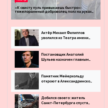
«К свисту пуль привыкаешь быстро»:
тяжелораненый доброволец полз на руках
четыре километра через заминированное
поле
Актёр Михаил Филиппов
уволился из Театра имени
Маяковского
Постановщик Анатолий
Шульев назначен главным
режиссёром Театра имени
Вахтангова
Памятник Мейерхольду
откроют в Александринском
театре
Добился своего: житель
Санкт-Петербурга спустя