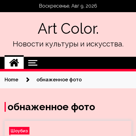
Skip
Воскресенье, Авг 9, 2026
to
content
Art Color.
Новости культуры и искусства.
Home
обнаженное фото
обнаженное фото
Шоубиз