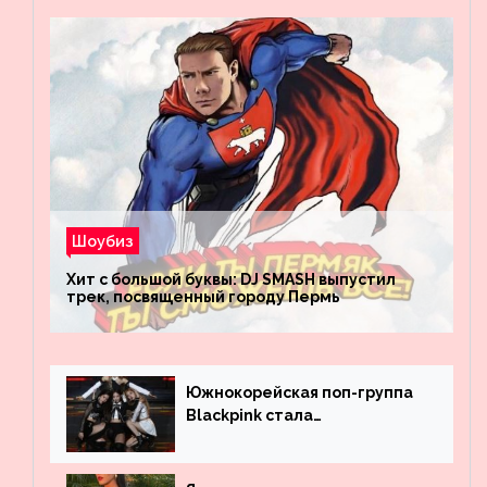
Шоубиз
Хит с большой буквы: DJ SMASH выпустил
трек, посвященный городу Пермь
Южнокорейская поп-группа
Blackpink стала
рекордсменом по
просмотрам на YouTube. Они
обогнали даже Джастина