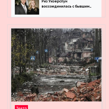
Риз Уизерспун
воссоединилась с бывшим
мужем на вечеринке
Театр