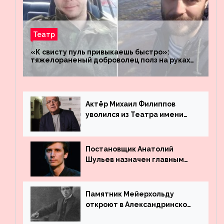
Театр
«К свисту пуль привыкаешь быстро»:
тяжелораненый доброволец полз на руках
четыре километра через заминированное
поле
Актёр Михаил Филиппов
уволился из Театра имени
Маяковского
Постановщик Анатолий
Шульев назначен главным
режиссёром Театра имени
Вахтангова
Памятник Мейерхольду
откроют в Александринском
театре