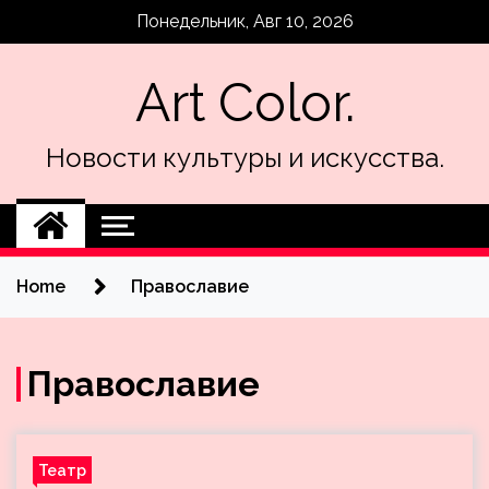
Skip
Понедельник, Авг 10, 2026
to
content
Art Color.
Новости культуры и искусства.
Home
Православие
Православие
Театр