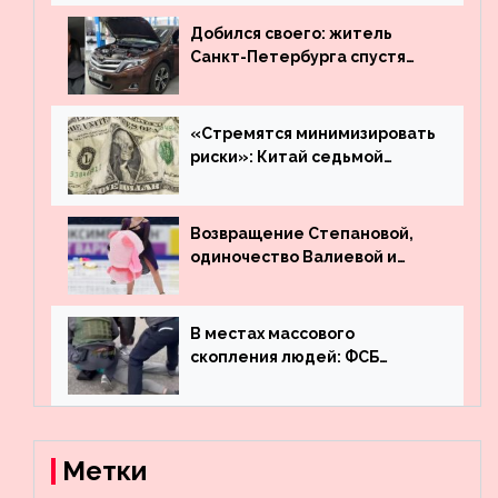
Добился своего: житель
Санкт-Петербурга спустя
много лет вернул деньги за
угнанную в Казахстан
машину
«Стремятся минимизировать
риски»: Китай седьмой
месяц подряд выводит
деньги из американского
госдолга
Возвращение Степановой,
одиночество Валиевой и
визит детей к Костомарову:
что обсуждают в мире
фигурного катания
В местах массового
скопления людей: ФСБ
пресекла деятельность
террористов, планировавших
взрывы в Москве и
Новосибирске
Метки