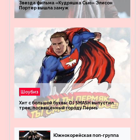
Звезда фильма «Кудряшка Сью» Элисон
Портер вышла замуж
Шоубиз
Хит с большой буквы: DJ SMASH выпустил
трек, посвященный городу Пермь
Южнокорейская поп-группа