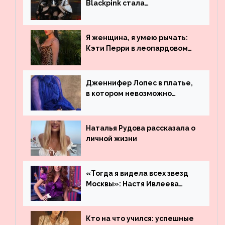
Blackpink стала
рекордсменом по
просмотрам на YouTube. Они
обогнали даже Джастина
Я женщина, я умею рычать:
Бибера
Кэти Перри в леопардовом
платье
Дженнифер Лопес в платье,
в котором невозможно
остаться незамеченной
Наталья Рудова рассказала о
личной жизни
«Тогда я видела всех звезд
Москвы»: Настя Ивлеева
рассказала, где работала до
популярности и выложила
архивные фото
Кто на что учился: успешные