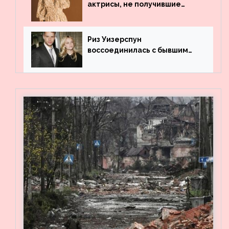
актрисы, не получившие
профильного образования
Риз Уизерспун
воссоединилась с бывшим
мужем на вечеринке