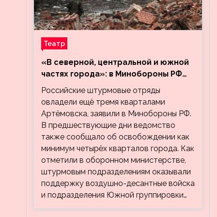
Театр
«В северной, центральной и южной
частях города»: в Минобороны РФ
заявили об освобождении ещё трёх
Российские штурмовые отряды
кварталов Артёмовска
овладели ещё тремя кварталами
Артёмовска, заявили в Минобороны РФ.
В предшествующие дни ведомство
также сообщало об освобождении как
минимум четырёх кварталов города. Как
отметили в оборонном министерстве,
штурмовым подразделениям оказывали
поддержку воздушно-десантные войска
и подразделения Южной группировки…