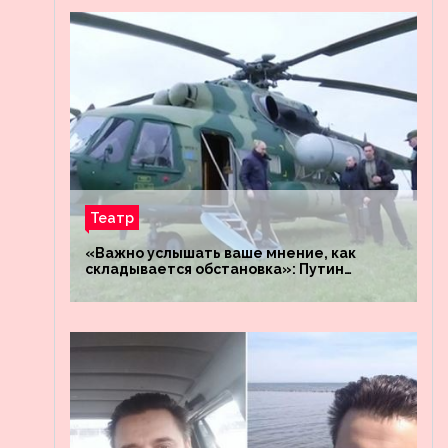
Театр
«Важно услышать ваше мнение, как
складывается обстановка»: Путин
посетил штабы российских войск
«Днепр» и «Восток»