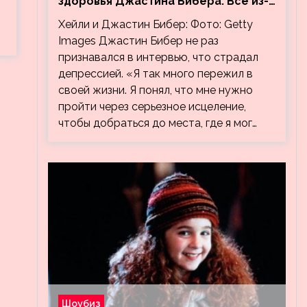
здоровья Джастина Бибера. Все из-
за видео, на котором его
Хейли и Джастин Бибер: Фото: Getty
успокаивает Хейли
Images Джастин Бибер не раз
признавался в интервью, что страдал
депрессией. «Я так много пережил в
своей жизни. Я понял, что мне нужно
пройти через серьезное исцеление,
чтобы добраться до места, где я мог…
Шоубиз