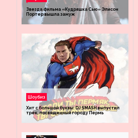
Звезда фильма «Кудряшка Сью» Элисон
Портер вышла замуж
Шоубиз
Хит с большой буквы: DJ SMASH выпустил
трек, посвященный городу Пермь