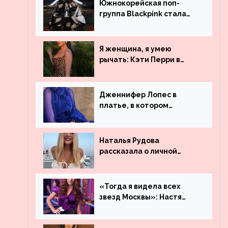
Южнокорейская поп-
группа Blackpink стала
рекордсменом по
просмотрам на YouTube.
Они обогнали даже
Я женщина, я умею
Джастина Бибера
рычать: Кэти Перри в
леопардовом платье
Дженнифер Лопес в
платье, в котором
невозможно остаться
незамеченной
Наталья Рудова
рассказала о личной
жизни
«Тогда я видела всех
звезд Москвы»: Настя
Ивлеева рассказала, где
работала до