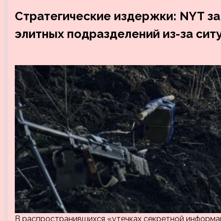
Стратегические издержки: NYT за
элитных подразделений из-за сит
В распространившихся «утечках секретной информа