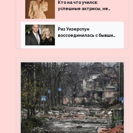
популярности и выложила
Кто на что учился:
архивные фото
успешные актрисы, не
получившие профильного
образования
Риз Уизерспун
воссоединилась с бывшим
мужем на вечеринке