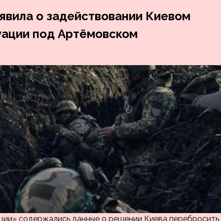
явила о задействовании Киевом
уации под Артёмовском
ции» содержались данные о решении Киева перебросить