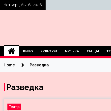
Skip
Четверг, Авг 6, 2026
to
content
КИНО
КУЛЬТУРА
МУЗЫКА
ТАНЦЫ
ТЕ
Home
Разведка
Разведка
Театр