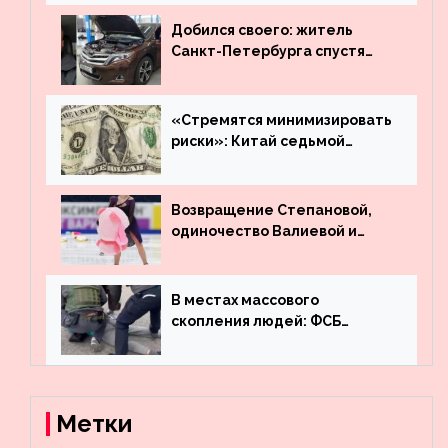
Добился своего: житель
Санкт-Петербурга спустя
много лет вернул деньги за
угнанную в Казахстан
машину
«Стремятся минимизировать
риски»: Китай седьмой
месяц подряд выводит
деньги из американского
госдолга
Возвращение Степановой,
одиночество Валиевой и
визит детей к Костомарову:
что обсуждают в мире
фигурного катания
В местах массового
скопления людей: ФСБ
пресекла деятельность
террористов, планировавших
взрывы в Москве и
Новосибирске
Метки