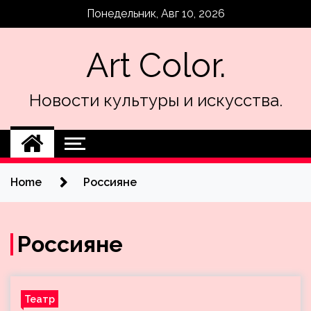
Skip
Понедельник, Авг 10, 2026
to
content
Art Color.
Новости культуры и искусства.
Home
Россияне
Россияне
Театр