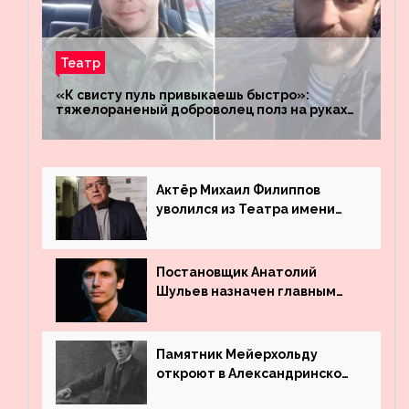
Театр
«К свисту пуль привыкаешь быстро»:
тяжелораненый доброволец полз на руках
четыре километра через заминированное
поле
Актёр Михаил Филиппов
уволился из Театра имени
Маяковского
Постановщик Анатолий
Шульев назначен главным
режиссёром Театра имени
Вахтангова
Памятник Мейерхольду
откроют в Александринском
театре