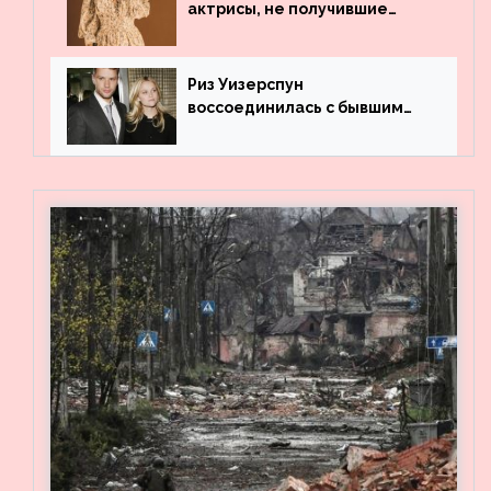
актрисы, не получившие
профильного образования
Риз Уизерспун
воссоединилась с бывшим
мужем на вечеринке