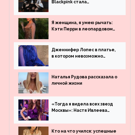
Blackpink стала
рекордсменом по
просмотрам на YouTube. Они
обогнали даже Джастина
Я женщина, я умею рычать:
Бибера
Кэти Перри в леопардовом
платье
Дженнифер Лопес в платье,
в котором невозможно
остаться незамеченной
Наталья Рудова рассказала о
личной жизни
«Тогда я видела всех звезд
Москвы»: Настя Ивлеева
рассказала, где работала до
популярности и выложила
архивные фото
Кто на что учился: успешные