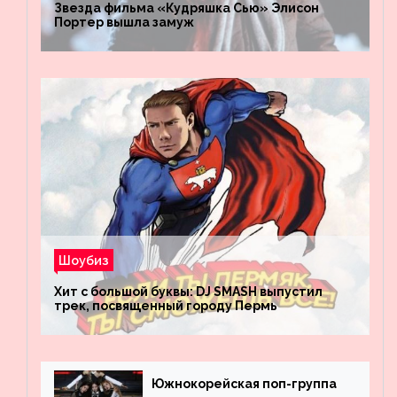
Звезда фильма «Кудряшка Сью» Элисон
Портер вышла замуж
Шоубиз
Хит с большой буквы: DJ SMASH выпустил
трек, посвященный городу Пермь
Южнокорейская поп-группа