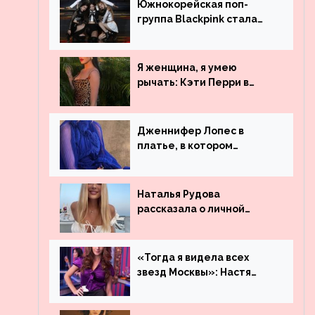
Южнокорейская поп-
группа Blackpink стала
рекордсменом по
просмотрам на YouTube.
Они обогнали даже
Я женщина, я умею
Джастина Бибера
рычать: Кэти Перри в
леопардовом платье
Дженнифер Лопес в
платье, в котором
невозможно остаться
незамеченной
Наталья Рудова
рассказала о личной
жизни
«Тогда я видела всех
звезд Москвы»: Настя
Ивлеева рассказала, где
работала до