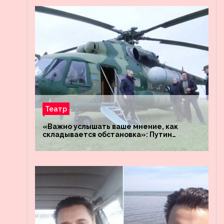
Театр
«Важно услышать ваше мнение, как
складывается обстановка»: Путин
посетил штабы российских войск
«Днепр» и «Восток»