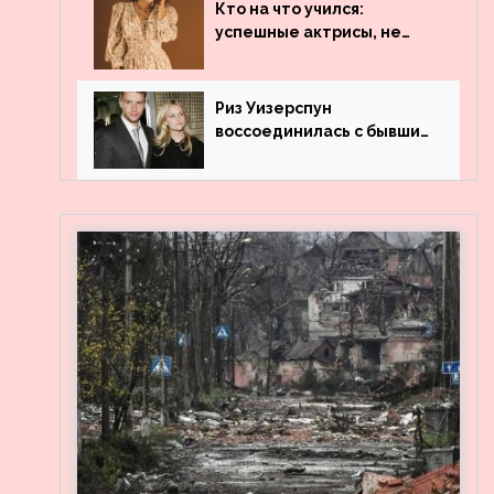
популярности и выложила
Кто на что учился:
архивные фото
успешные актрисы, не
получившие профильного
образования
Риз Уизерспун
воссоединилась с бывшим
мужем на вечеринке