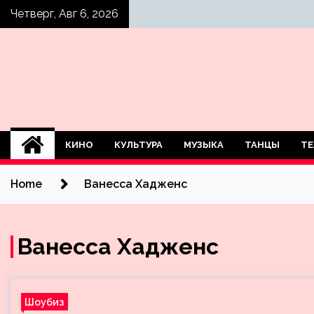
Skip
Четверг, Авг 6, 2026
to
content
КИНО
КУЛЬТУРА
МУЗЫКА
ТАНЦЫ
ТЕ
Home
Ванесса Хадженс
Ванесса Хадженс
Шоубиз