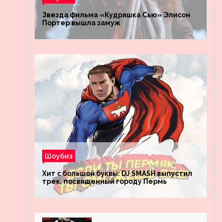
Звезда фильма «Кудряшка Сью» Элисон
Портер вышла замуж
Шоубиз
Хит с большой буквы: DJ SMASH выпустил
трек, посвященный городу Пермь