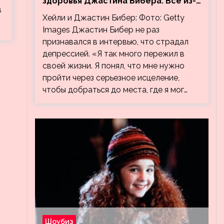
здоровья Джастина Бибера. Все из-
в
за видео, на котором его
Хейли и Джастин Бибер: Фото: Getty
успокаивает Хейли
Images Джастин Бибер не раз
признавался в интервью, что страдал
депрессией. «Я так много пережил в
своей жизни. Я понял, что мне нужно
пройти через серьезное исцеление,
чтобы добраться до места, где я мог…
Шоубиз