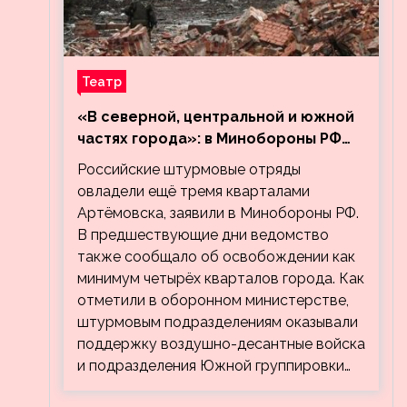
Театр
«В северной, центральной и южной
частях города»: в Минобороны РФ
заявили об освобождении ещё трёх
Российские штурмовые отряды
кварталов Артёмовска
овладели ещё тремя кварталами
Артёмовска, заявили в Минобороны РФ.
В предшествующие дни ведомство
также сообщало об освобождении как
минимум четырёх кварталов города. Как
отметили в оборонном министерстве,
штурмовым подразделениям оказывали
поддержку воздушно-десантные войска
и подразделения Южной группировки…