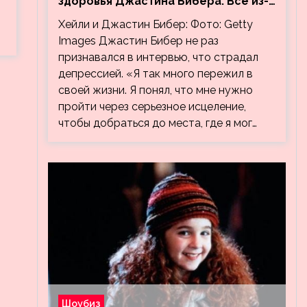
здоровья Джастина Бибера. Все из-
за видео, на котором его
Хейли и Джастин Бибер: Фото: Getty
успокаивает Хейли
Images Джастин Бибер не раз
признавался в интервью, что страдал
депрессией. «Я так много пережил в
своей жизни. Я понял, что мне нужно
пройти через серьезное исцеление,
чтобы добраться до места, где я мог…
Шоубиз