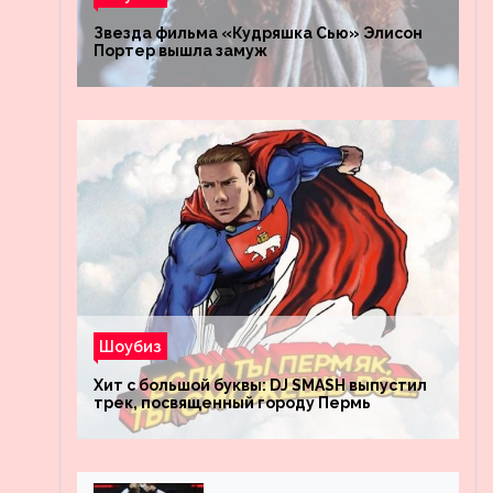
Звезда фильма «Кудряшка Сью» Элисон
Портер вышла замуж
Шоубиз
Хит с большой буквы: DJ SMASH выпустил
трек, посвященный городу Пермь