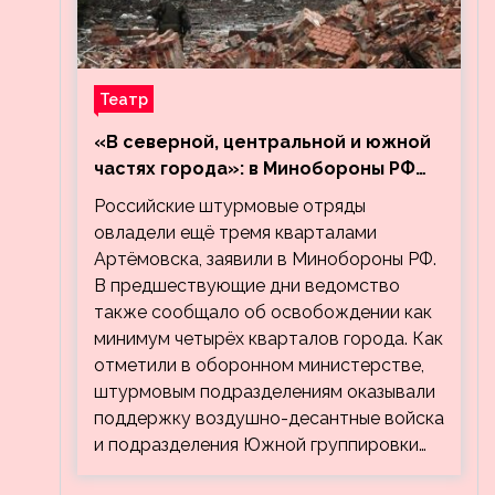
Театр
«В северной, центральной и южной
частях города»: в Минобороны РФ
заявили об освобождении ещё трёх
Российские штурмовые отряды
кварталов Артёмовска
овладели ещё тремя кварталами
Артёмовска, заявили в Минобороны РФ.
В предшествующие дни ведомство
также сообщало об освобождении как
минимум четырёх кварталов города. Как
отметили в оборонном министерстве,
штурмовым подразделениям оказывали
поддержку воздушно-десантные войска
и подразделения Южной группировки…