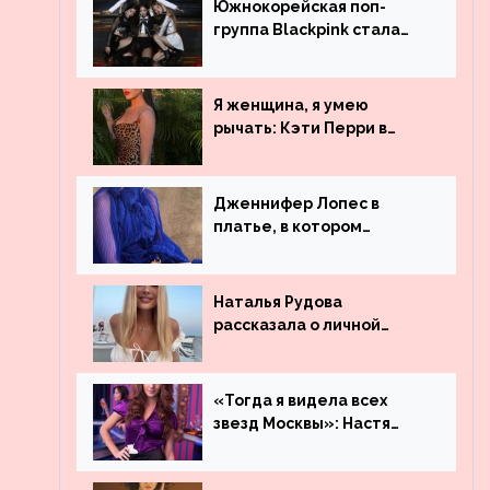
Южнокорейская поп-
группа Blackpink стала
рекордсменом по
просмотрам на YouTube.
Они обогнали даже
Я женщина, я умею
Джастина Бибера
рычать: Кэти Перри в
леопардовом платье
Дженнифер Лопес в
платье, в котором
невозможно остаться
незамеченной
Наталья Рудова
рассказала о личной
жизни
«Тогда я видела всех
звезд Москвы»: Настя
Ивлеева рассказала, где
работала до