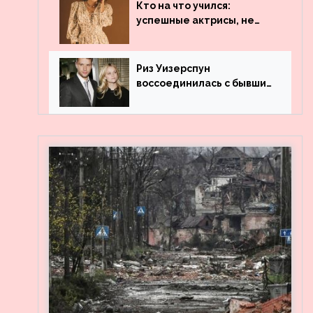
популярности и выложила
Кто на что учился:
архивные фото
успешные актрисы, не
получившие профильного
образования
Риз Уизерспун
воссоединилась с бывшим
мужем на вечеринке