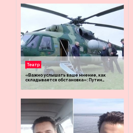
Театр
«Важно услышать ваше мнение, как
складывается обстановка»: Путин
посетил штабы российских войск
«Днепр» и «Восток»