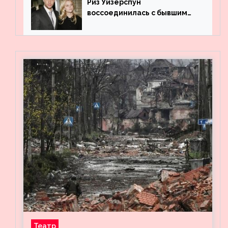
Риз Уизерспун
воссоединилась с бывшим
мужем на вечеринке
Театр