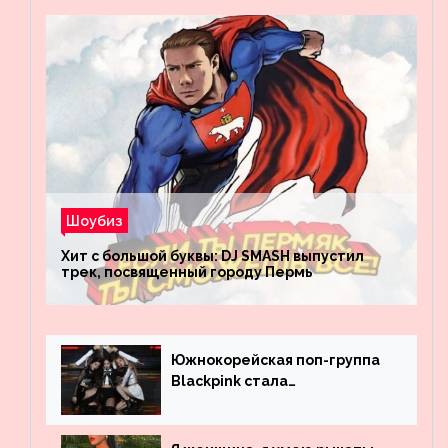
Шоубиз
Хит с большой буквы: DJ SMASH выпустил
трек, посвященный городу Пермь
Южнокорейская поп-группа
Blackpink стала
рекордсменом по
просмотрам на YouTube. Они
обогнали даже Джастина