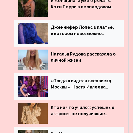
Я женщина, я умею рычать:
Бибера
Кэти Перри в леопардовом
платье
Дженнифер Лопес в платье,
в котором невозможно
остаться незамеченной
Наталья Рудова рассказала о
личной жизни
«Тогда я видела всех звезд
Москвы»: Настя Ивлеева
рассказала, где работала до
популярности и выложила
архивные фото
Кто на что учился: успешные
актрисы, не получившие
профильного образования