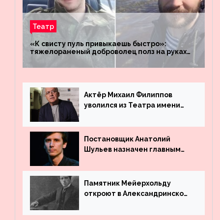
Театр
«К свисту пуль привыкаешь быстро»:
тяжелораненый доброволец полз на руках
четыре километра через заминированное
поле
Актёр Михаил Филиппов
уволился из Театра имени
Маяковского
Постановщик Анатолий
Шульев назначен главным
режиссёром Театра имени
Вахтангова
Памятник Мейерхольду
откроют в Александринском
театре