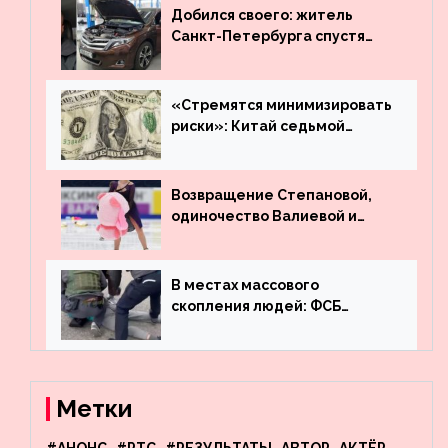
Добился своего: житель
Санкт-Петербурга спустя
много лет вернул деньги за
угнанную в Казахстан
машину
«Стремятся минимизировать
риски»: Китай седьмой
месяц подряд выводит
деньги из американского
госдолга
Возвращение Степановой,
одиночество Валиевой и
визит детей к Костомарову:
что обсуждают в мире
фигурного катания
В местах массового
скопления людей: ФСБ
пресекла деятельность
террористов, планировавших
взрывы в Москве и
Новосибирске
Метки
#АНОНС
#РТС
#РЕЗУЛЬТАТЫ
АВТОР
АКТЁР