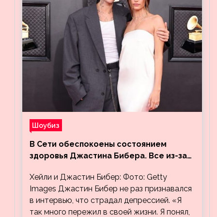
Шоубиз
В Сети обеспокоены состоянием
здоровья Джастина Бибера. Все из-за
видео, на котором его успокаивает
Хейли и Джастин Бибер: Фото: Getty
Хейли
Images Джастин Бибер не раз признавался
в интервью, что страдал депрессией. «Я
так много пережил в своей жизни. Я понял,