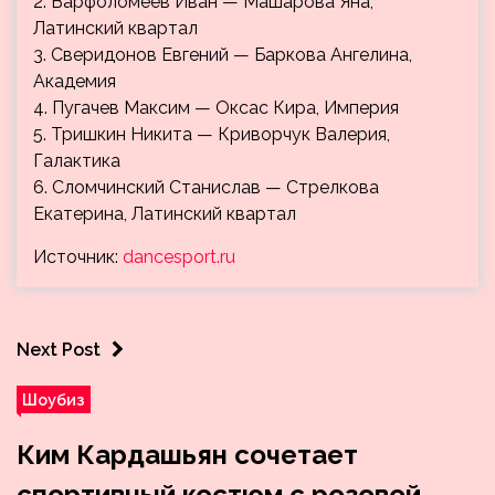
2. Варфоломеев Иван — Машарова Яна,
Латинский квартал
3. Сверидонов Евгений — Баркова Ангелина,
Академия
4. Пугачев Максим — Оксас Кира, Империя
5. Тришкин Никита — Криворчук Валерия,
Галактика
6. Сломчинский Станислав — Стрелкова
Екатерина, Латинский квартал
Источник:
dancesport.ru
Next Post
Шоубиз
Ким Кардашьян сочетает
спортивный костюм с розовой