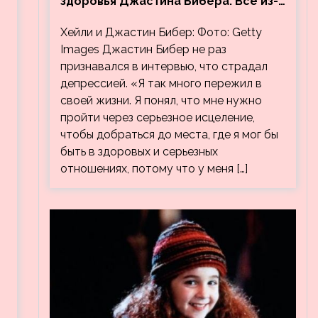
здоровья Джастина Бибера. Все из-
за видео, на котором его
Хейли и Джастин Бибер: Фото: Getty
успокаивает Хейли
Images Джастин Бибер не раз
признавался в интервью, что страдал
депрессией. «Я так много пережил в
своей жизни. Я понял, что мне нужно
пройти через серьезное исцеление,
чтобы добраться до места, где я мог бы
быть в здоровых и серьезных
отношениях, потому что у меня […]