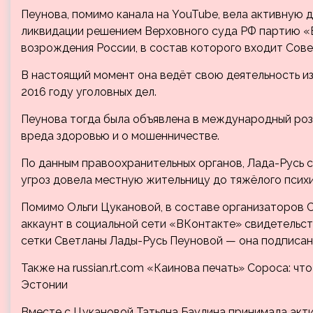
Пеунова, помимо канала на YouTube, вела активную д
ликвидации решением Верховного суда РФ партию «
возрождения России, в состав которого входит Сове
В настоящий момент она ведёт свою деятельность из
2016 году уголовных дел.
Пеунова тогда была объявлена в международный роз
вреда здоровью и о мошенничестве.
По данным правоохранительных органов, Лада-Русь 
угроз довела местную жительницу до тяжёлого псих
Помимо Ольги Цукановой, в составе организаторов Со
аккаунт в социальной сети «ВКонтакте» свидетельс
сетки Светланы Лады-Русь Пеуновой — она подписан
Также на russian.rt.com
«Каинова печать» Сороса: чт
Эстонии
Вместе с Цукановой Татьяна Баулина принимала акти