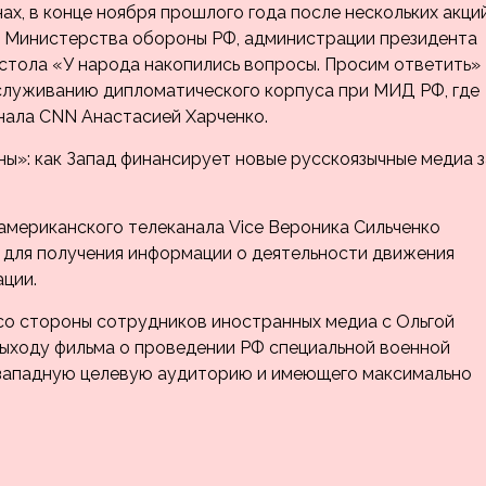
х, в конце ноября прошлого года после нескольких акций
у Министерства обороны РФ, администрации президента
 стола «У народа накопились вопросы. Просим ответить»
служиванию дипломатического корпуса при МИД РФ, где
нала CNN Анастасией Харченко.
ы»: как Запад финансирует новые русскоязычные медиа з
американского телеканала Vice Вероника Сильченко
 для получения информации о деятельности движения
ации.
 со стороны сотрудников иностранных медиа с Ольгой
выходу фильма о проведении РФ специальной военной
 западную целевую аудиторию и имеющего максимально