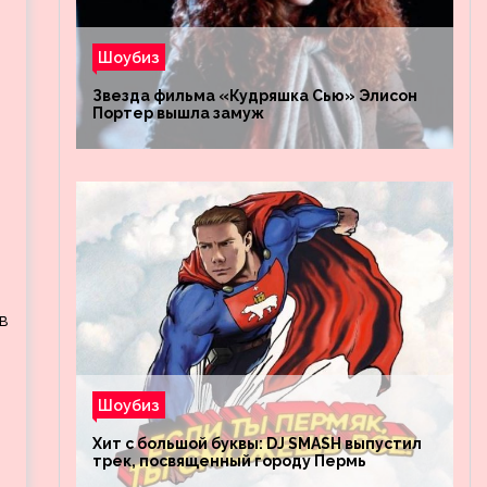
Шоубиз
Звезда фильма «Кудряшка Сью» Элисон
Портер вышла замуж
в
Шоубиз
Хит с большой буквы: DJ SMASH выпустил
трек, посвященный городу Пермь