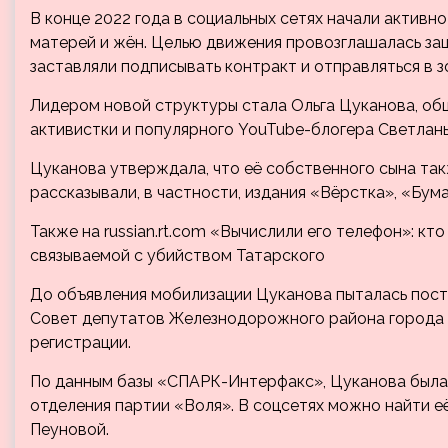
В конце 2022 года в социальных сетях начали активн
матерей и жён. Целью движения провозглашалась за
заставляли подписывать контракт и отправляться в 
Лидером новой структуры стала Ольга Цуканова, об
активистки и популярного YouTube-блогера Светлан
Цуканова утверждала, что её собственного сына та
рассказывали, в частности, издания «Вёрстка», «Бум
Также на russian.rt.com
«Вычислили его телефон»: кто
связываемой с убийством Татарского
До объявления мобилизации Цуканова пыталась пост
Совет депутатов Железнодорожного района города С
регистрации.
По данным базы «СПАРК-Интерфакс», Цуканова была 
отделения партии «Воля». В соцсетях можно найти е
Пеуновой.