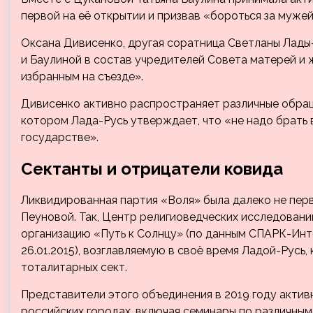
первой на её открытии и призвав «бороться за мужей
Оксана Дивисенко, другая соратница Светланы Лады
и Баулиной в состав учредителей Совета матерей и 
избранным на съезде».
Дивисенко активно распространяет различные обраще
котором Лада-Русь утверждает, что «не надо брать 
государстве».
Сектанты и отрицатели ковида
Ликвидированная партия «Воля» была далеко не пер
Пеуновой. Так, Центр религиоведческих исследован
организацию «Путь к Солнцу» (по данным СПАРК-Инт
26.01.2015), возглавляемую в своё время Ладой-Русь,
тоталитарных сект.
Представители этого объединения в 2019 году актив
российских городах, включая семинары по различн