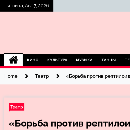
Skip
Пятница, Авг 7, 2026
to
content
КИНО
КУЛЬТУРА
МУЗЫКА
ТАНЦЫ
ТЕ
Home
Театр
«Борьба против рептилои
Театр
«Борьба против рептилои