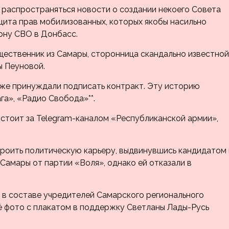
о распространяться новости о создании некоего Совета
щита прав мобилизованных, которых якобы насильно
зону СВО в Донбасс.
щественник из Самары, сторонница скандально известной
ы Пеуновой.
кже принуждали подписать контракт. Эту историю
ага», «Радио Свобода»**.
 стоит за Telegram-каналом «Республиканской армии»,
роить политическую карьеру, выдвинувшись кандидатом 
амары от партии «Воля», однако ей отказали в
в составе учредителей Самарского регионального
ё фото с плакатом в поддержку Светланы Лады-Русь