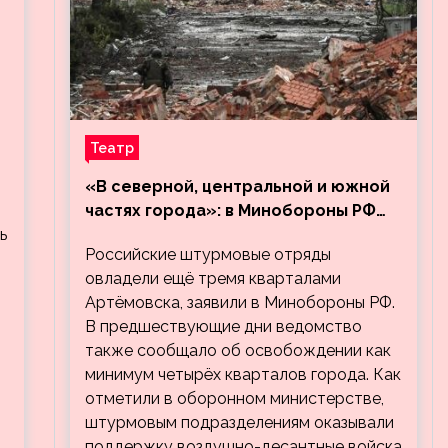
м
Театр
«В северной, центральной и южной
частях города»: в Минобороны РФ
заявили об освобождении ещё трёх
ь
Российские штурмовые отряды
кварталов Артёмовска
овладели ещё тремя кварталами
Артёмовска, заявили в Минобороны РФ.
В предшествующие дни ведомство
также сообщало об освобождении как
минимум четырёх кварталов города. Как
отметили в оборонном министерстве,
штурмовым подразделениям оказывали
поддержку воздушно-десантные войска