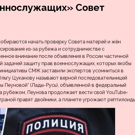
ннослужащих» Совет
 собираются начать проверку Совета матерей и жён
сирования из-за рубежа и сотрудничестве с
нное внимание после объявления в России частичной
ой задачей защиту прав военнослужащих, которых якобы
 инициативы СМЖ заставили экспертов усомниться в
 Ольгу Цуканову называют верной последовательницей
ы Пеуновой* (Лады-Русь), объявленной в федеральный
за рубежом, Пеунова продолжает вести свой YouTube-
страной правят двойники, а планете угрожают рептилоиды