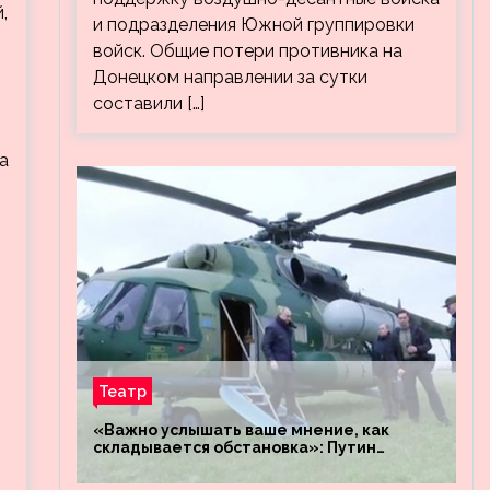
,
и подразделения Южной группировки
войск. Общие потери противника на
Донецком направлении за сутки
составили […]
а
Театр
«Важно услышать ваше мнение, как
складывается обстановка»: Путин
посетил штабы российских войск
«Днепр» и «Восток»