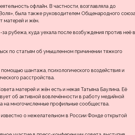
еятельность офлайн. В частности, возглавляла до
Воля», была также руководителем Общенародного союз
т матерей и жён.
-за рубежа, куда уехала после возбуждения против неё 
ыск по статьям об умышленном причинении тяжкого
с помощью шантажа, психологического воздействия и
ического расстройства.
вета матерей и жён есть и некая Татьяна Баулина. Её
твует об активной вовлечённости в работу медийной
а на многочисленные профильные сообщества.
о известно о нежелательном в России Фонде открытой
вное участие в пресс-конференции совета, выступив