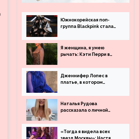
а
Южнокорейская поп-
группа Blackpink стала
рекордсменом по
в
просмотрам на YouTube.
Они обогнали даже
Я женщина, я умею
Джастина Бибера
рычать: Кэти Перри в
леопардовом платье
Дженнифер Лопес в
платье, в котором
невозможно остаться
незамеченной
Наталья Рудова
рассказала о личной
жизни
«Тогда я видела всех
звезд Москвы»: Настя