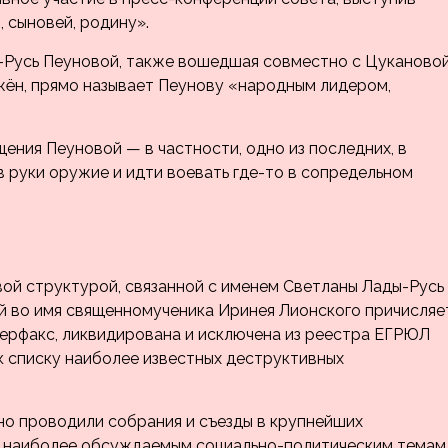
, сыновей, родину».
-Русь Пеуновой, также вошедшая совместно с Цуканово
жён, прямо называет Пеунову «народным лидером,
ния Пеуновой — в частности, одно из последних, в
в руки оружие и идти воевать где-то в сопредельном
вой структурой, связанной с именем Светланы Лады-Русь
ий во имя священномученика Иринея Лионского причисляе
ерфакс, ликвидирована и исключена из реестра ЕГРЮЛ
 к списку наиболее известных деструктивных
но проводили собрания и съезды в крупнейших
ым наиболее обсуждаемым социально-политическим темам