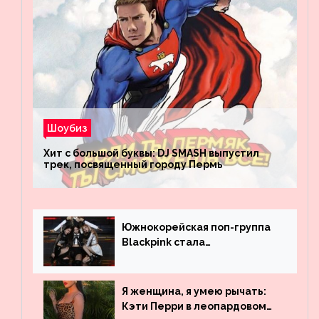
Шоубиз
Хит с большой буквы: DJ SMASH выпустил
трек, посвященный городу Пермь
Южнокорейская поп-группа
Blackpink стала
рекордсменом по
просмотрам на YouTube. Они
обогнали даже Джастина
Я женщина, я умею рычать:
Бибера
Кэти Перри в леопардовом