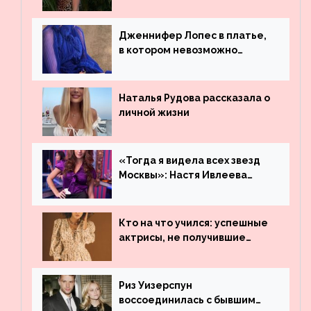
платье
Дженнифер Лопес в платье,
в котором невозможно
остаться незамеченной
Наталья Рудова рассказала о
личной жизни
«Тогда я видела всех звезд
Москвы»: Настя Ивлеева
рассказала, где работала до
популярности и выложила
архивные фото
Кто на что учился: успешные
актрисы, не получившие
профильного образования
Риз Уизерспун
воссоединилась с бывшим