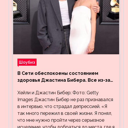
Шоубиз
В Сети обеспокоены состоянием
здоровья Джастина Бибера. Все из-за
видео, на котором его успокаивает
Хейли и Джастин Бибер: Фото: Getty
Хейли
Images Джастин Бибер не раз признавался
в интервью, что страдал депрессией. «Я
так много пережил в своей жизни. Я понял,
что мне нужно пройти через серьезное
исцеление, чтобы добраться до места, где я