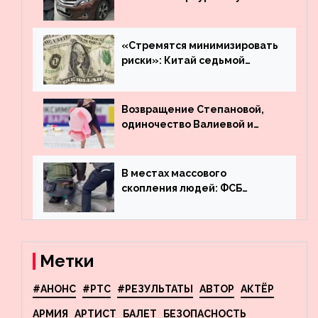
много лет вернул деньги за
угнанную в Казахстан
машину
«Стремятся минимизировать
риски»: Китай седьмой
месяц подряд выводит
деньги из американского
госдолга
Возвращение Степановой,
одиночество Валиевой и
визит детей к Костомарову:
что обсуждают в мире
фигурного катания
В местах массового
скопления людей: ФСБ
пресекла деятельность
террористов, планировавших
взрывы в Москве и
Новосибирске
Метки
#АНОНС
#РТС
#РЕЗУЛЬТАТЫ
АВТОР
АКТЁР
АРМИЯ
АРТИСТ
БАЛЕТ
БЕЗОПАСНОСТЬ