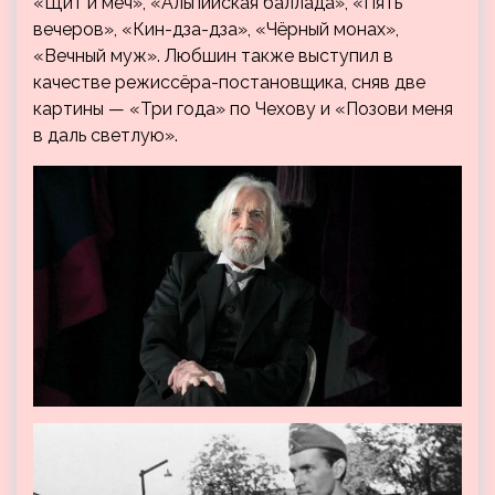
«Щит и меч», «Альпийская баллада», «Пять
вечеров», «Кин-дза-дза», «Чёрный монах»,
«Вечный муж». Любшин также выступил в
качестве режиссёра-постановщика, сняв две
картины — «Три года» по Чехову и «Позови меня
в даль светлую».