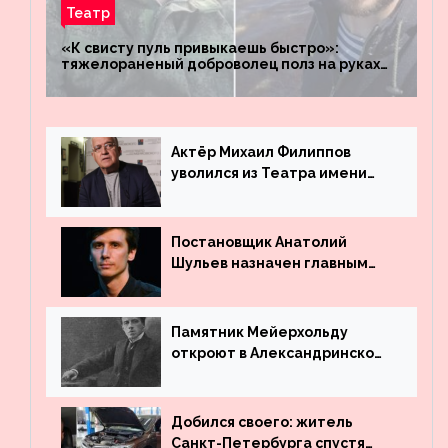
Театр
«К свисту пуль привыкаешь быстро»:
тяжелораненый доброволец полз на руках
четыре километра через заминированное
поле
Актёр Михаил Филиппов
уволился из Театра имени
Маяковского
Постановщик Анатолий
Шульев назначен главным
режиссёром Театра имени
Вахтангова
Памятник Мейерхольду
откроют в Александринском
театре
Добился своего: житель
Санкт-Петербурга спустя