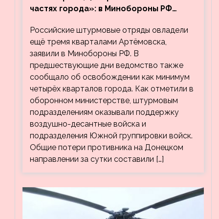
частях города»: в Минобороны РФ
заявили об освобождении ещё трёх
Российские штурмовые отряды овладели
кварталов Артёмовска
ещё тремя кварталами Артёмовска,
заявили в Минобороны РФ. В
предшествующие дни ведомство также
сообщало об освобождении как минимум
четырёх кварталов города. Как отметили в
оборонном министерстве, штурмовым
подразделениям оказывали поддержку
воздушно-десантные войска и
подразделения Южной группировки войск.
Общие потери противника на Донецком
направлении за сутки составили […]