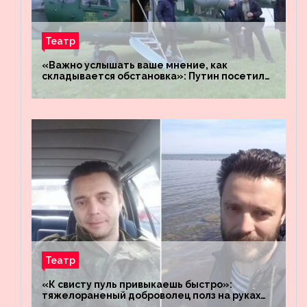
Театр
«Важно услышать ваше мнение, как
складывается обстановка»: Путин посетил
штабы российских войск «Днепр» и
«Восток»
Театр
«К свисту пуль привыкаешь быстро»:
тяжелораненый доброволец полз на руках
четыре километра через заминированное