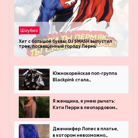
Шоубиз
Хит с большой буквы: DJ SMASH выпустил
трек, посвященный городу Пермь
Южнокорейская поп-группа
Blackpink стала
рекордсменом по
просмотрам на YouTube. Они
обогнали даже Джастина
Я женщина, я умею рычать:
Бибера
Кэти Перри в леопардовом
платье
Дженнифер Лопес в платье,
в котором невозможно