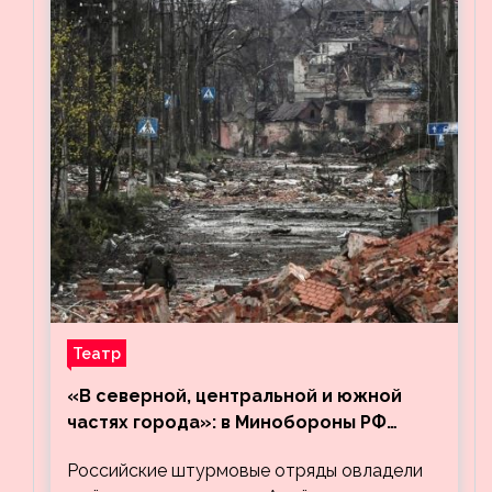
Театр
«В северной, центральной и южной
частях города»: в Минобороны РФ
заявили об освобождении ещё трёх
Российские штурмовые отряды овладели
кварталов Артёмовска