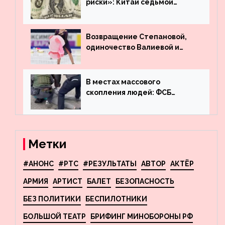
риски»: Китай седьмой
месяц подряд выводит
деньги из американского
госдолга
Возвращение Степановой,
одиночество Валиевой и
визит детей к Костомарову:
что обсуждают в мире
фигурного катания
В местах массового
скопления людей: ФСБ
пресекла деятельность
террористов, планировавших
взрывы в Москве и
Новосибирске
Метки
#АНОНС
#РТС
#РЕЗУЛЬТАТЫ
АВТОР
АКТЁР
АРМИЯ
АРТИСТ
БАЛЕТ
БЕЗОПАСНОСТЬ
БЕЗ ПОЛИТИКИ
БЕСПИЛОТНИКИ
БОЛЬШОЙ ТЕАТР
БРИФИНГ МИНОБОРОНЫ РФ