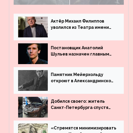
поле
Актёр Михаил Филиппов
уволился из Театра имени
Маяковского
Постановщик Анатолий
Шульев назначен главным
режиссёром Театра имени
Вахтангова
Памятник Мейерхольду
откроют в Александринском
театре
Добился своего: житель
Санкт-Петербурга спустя
много лет вернул деньги за
угнанную в Казахстан
машину
«Стремятся минимизировать