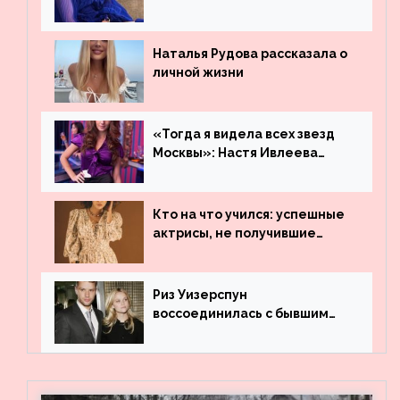
остаться незамеченной
Наталья Рудова рассказала о
личной жизни
«Тогда я видела всех звезд
Москвы»: Настя Ивлеева
рассказала, где работала до
популярности и выложила
архивные фото
Кто на что учился: успешные
актрисы, не получившие
профильного образования
Риз Уизерспун
воссоединилась с бывшим
мужем на вечеринке