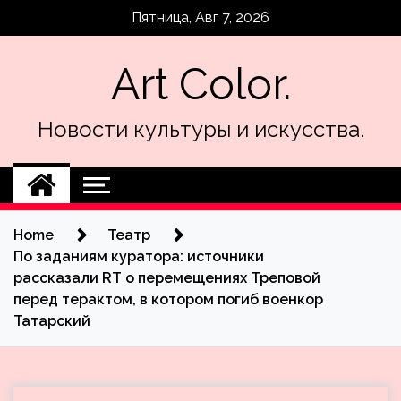
Skip
Пятница, Авг 7, 2026
to
content
Art Color.
Новости культуры и искусства.
Home
Театр
По заданиям куратора: источники
рассказали RT о перемещениях Треповой
перед терактом, в котором погиб военкор
Татарский