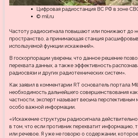
Цифровая радиостанция ВС РФ в зоне СВ
© mil.ru
Частоту радиосигнала повышают или понижают до не
пространство, а принимающая станция расшифровыв
используемой функции искажений».
В госкорпорации уверены, что данное решение позв
перехвата данных, а также эффективность распозна
радиосвязи и других радиотехнических систем».
Как заявил в комментарии RT основатель портала Mil
необходимость дальнейшего совершенствования как 
частности, эксперт называет весьма перспективным 
особо важной информации.
«Искажение структуры радиосигнала действительно
в том, что если противник перехватит информацию, 
или речевое. Я уже не говорю о содержании, которо