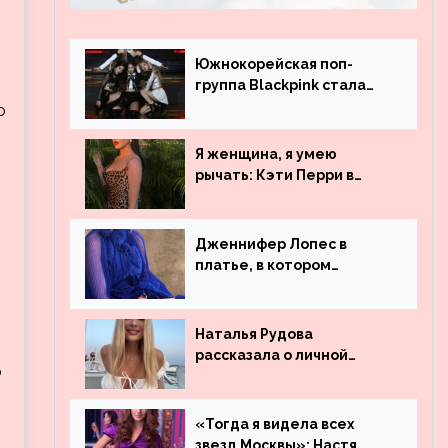
Южнокорейская поп-
группа Blackpink стала
рекордсменом по
о
просмотрам на YouTube.
Они обогнали даже
Я женщина, я умею
Джастина Бибера
рычать: Кэти Перри в
леопардовом платье
Дженнифер Лопес в
платье, в котором
я
невозможно остаться
незамеченной
Наталья Рудова
рассказала о личной
о
жизни
«Тогда я видела всех
звезд Москвы»: Настя