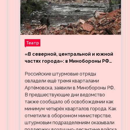
Театр
«В северной, центральной и южной
частях города»: в Минобороны РФ
заявили об освобождении ещё трёх
Российские штурмовые отряды
кварталов Артёмовска
овладели ещё тремя кварталами
Артёмовска, заявили в Минобороны РФ.
В предшествующие дни ведомство
также сообщало об освобождении как
минимум четырёх кварталов города. Как
отметили в оборонном министерстве,
штурмовым подразделениям оказывали
поддержку воздушно-десантные войска