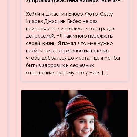
здоровья Джастина Бибера. Все из-
за видео, на котором его
Хейли и Джастин Бибер: Фото: Getty
успокаивает Хейли
Images Джастин Бибер не раз
признавался в интервью, что страдал
депрессией. «Я так много пережил в
своей жизни. Я понял, что мне нужно
пройти через серьезное исцеление,
чтобы добраться до места, где я мог бы
быть в здоровых и серьезных
отношениях, потому что у меня […]