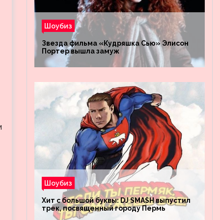
Шоубиз
Звезда фильма «Кудряшка Сью» Элисон
Портер вышла замуж
м
Шоубиз
Хит с большой буквы: DJ SMASH выпустил
трек, посвященный городу Пермь