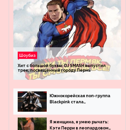
Шоубиз
Хит с большой буквы: DJ SMASH выпустил
трек, посвященный городу Пермь
Южнокорейская поп-группа
Blackpink стала
рекордсменом по
просмотрам на YouTube. Они
обогнали даже Джастина
Я женщина, я умею рычать:
Бибера
Кэти Перри в леопардовом