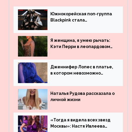
Южнокорейская поп-группа
Blackpink стала
рекордсменом по
просмотрам на YouTube. Они
обогнали даже Джастина
Я женщина, я умею рычать:
Бибера
Кэти Перри в леопардовом
платье
Дженнифер Лопес в платье,
в котором невозможно
остаться незамеченной
Наталья Рудова рассказала о
личной жизни
«Тогда я видела всех звезд
Москвы»: Настя Ивлеева