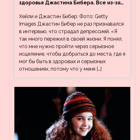
здоровья Джастина Бибера. Все из-за
видео, на котором его успокаивает
Хейли и Джастин Бибер: Фото: Getty
Хейли
Images Джастин Бибер не раз признавался
в интервью, что страдал депрессией. «Я
так много пережил в своей жизни. Я понял,
что мне нужно пройти через серьезное
исцеление, чтобы добраться до места, где я
мог бы быть в здоровых и серьезных
отношениях, потому что у меня […]