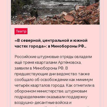
Театр
«В северной, центральной и южной
частях города»: в Минобороны РФ
заявили об освобождении ещё трёх
Российские штурмовые отряды овладели
кварталов Артёмовска
ещё тремя кварталами Артёмовска,
заявили в Минобороны РФ. В
предшествующие дни ведомство также
сообщало об освобождении как минимум
четырёх кварталов города. Как отметили в
оборонном министерстве, штурмовым
подразделениям оказывали поддержку
воздушно-десантные войска и