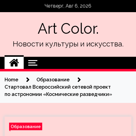
Skip
Четверг, Авг 6, 2026
to
content
Art Color.
Новости культуры и искусства.
Home
Образование
Cтартовал Всероссийский сетевой проект
по астрономии «Космические разведчики»
Образование