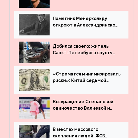
режиссёром Театра имени
Вахтангова
Памятник Мейерхольду
откроют в Александринском
театре
Добился своего: житель
Санкт-Петербурга спустя
много лет вернул деньги за
угнанную в Казахстан
машину
«Стремятся минимизировать
риски»: Китай седьмой
месяц подряд выводит
деньги из американского
госдолга
Возвращение Степановой,
одиночество Валиевой и
визит детей к Костомарову:
что обсуждают в мире
фигурного катания
В местах массового
скопления людей: ФСБ