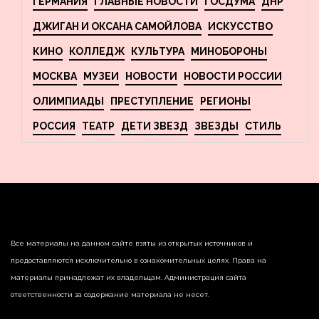
ГЕРМАНИЯ
ГЛАВНЫЕ НОВОСТИ
ГОСДУМА
ДНР
ДЖИГАН И ОКСАНА САМОЙЛОВА
ИСКУССТВО
КИНО
КОЛЛЕДЖ
КУЛЬТУРА
МИНОБОРОНЫ
МОСКВА
МУЗЕИ
НОВОСТИ
НОВОСТИ РОССИИ
ОЛИМПИАДЫ
ПРЕСТУПЛЕНИЕ
РЕГИОНЫ
РОССИЯ
ТЕАТР
ДЕТИ ЗВЕЗД
ЗВЕЗДЫ
СТИЛЬ
Все материалы на данном сайте взяты из открытых источников и
предоставляются исключительно в ознакомительных целях. Права на
материалы принадлежат их владельцам. Администрация сайта
ответственности за содержание материала не несет.