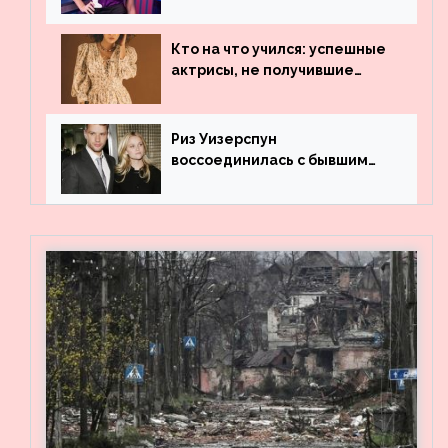
рассказала, где работала до
популярности и выложила
архивные фото
Кто на что учился: успешные
актрисы, не получившие
профильного образования
Риз Уизерспун
воссоединилась с бывшим
мужем на вечеринке