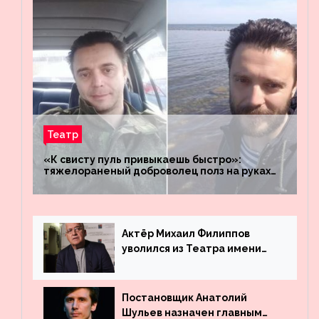
Театр
«К свисту пуль привыкаешь быстро»:
тяжелораненый доброволец полз на руках
четыре километра через заминированное
поле
Актёр Михаил Филиппов
уволился из Театра имени
Маяковского
Постановщик Анатолий
Шульев назначен главным