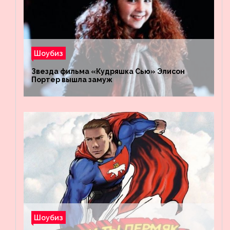
Шоубиз
Звезда фильма «Кудряшка Сью» Элисон
Портер вышла замуж
Шоубиз