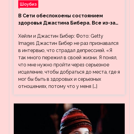
Шоубиз
В Сети обеспокоены состоянием
здоровья Джастина Бибера. Все из-за
видео, на котором его успокаивает
Хейли и Джастин Бибер: Фото: Getty
Хейли
Images Джастин Бибер не раз признавался
в интервью, что страдал депрессией. «Я
так много пережил в своей жизни. Я понял,
что мне нужно пройти через серьезное
исцеление, чтобы добраться до места, где я
мог бы быть в здоровых и серьезных
отношениях, потому что у меня […]