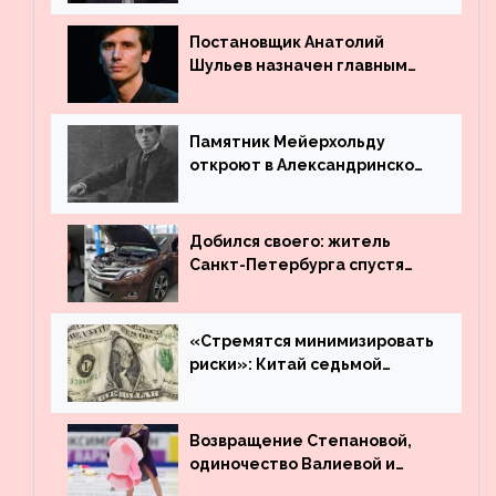
Постановщик Анатолий
Шульев назначен главным
режиссёром Театра имени
Вахтангова
Памятник Мейерхольду
откроют в Александринском
театре
Добился своего: житель
Санкт-Петербурга спустя
много лет вернул деньги за
угнанную в Казахстан
машину
«Стремятся минимизировать
риски»: Китай седьмой
месяц подряд выводит
деньги из американского
госдолга
Возвращение Степановой,
одиночество Валиевой и
визит детей к Костомарову: