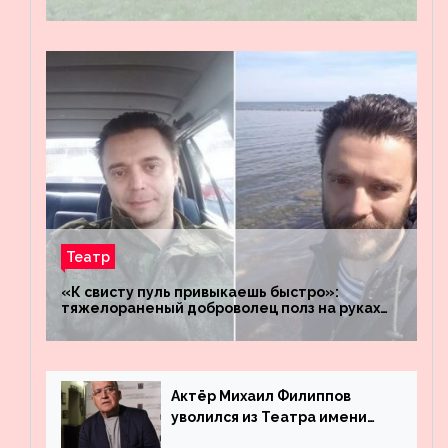
штабы российских войск «Днепр» и
«Восток»
Театр
«К свисту пуль привыкаешь быстро»:
тяжелораненый доброволец полз на руках
четыре километра через заминированное
поле
Актёр Михаил Филиппов
уволился из Театра имени
Маяковского