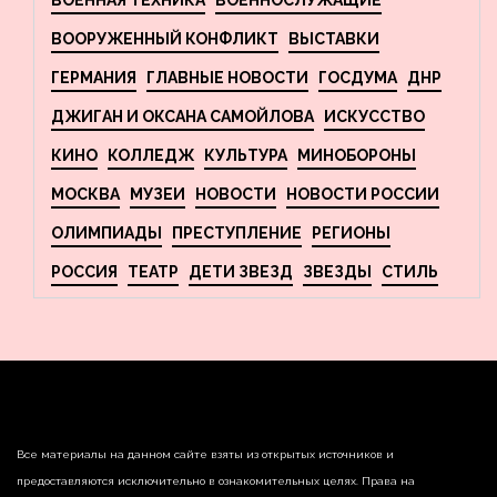
ВОЕННАЯ ТЕХНИКА
ВОЕННОСЛУЖАЩИЕ
ВООРУЖЕННЫЙ КОНФЛИКТ
ВЫСТАВКИ
ГЕРМАНИЯ
ГЛАВНЫЕ НОВОСТИ
ГОСДУМА
ДНР
ДЖИГАН И ОКСАНА САМОЙЛОВА
ИСКУССТВО
КИНО
КОЛЛЕДЖ
КУЛЬТУРА
МИНОБОРОНЫ
МОСКВА
МУЗЕИ
НОВОСТИ
НОВОСТИ РОССИИ
ОЛИМПИАДЫ
ПРЕСТУПЛЕНИЕ
РЕГИОНЫ
РОССИЯ
ТЕАТР
ДЕТИ ЗВЕЗД
ЗВЕЗДЫ
СТИЛЬ
Все материалы на данном сайте взяты из открытых источников и
предоставляются исключительно в ознакомительных целях. Права на