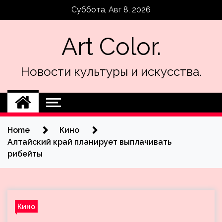
Skip
Суббота, Авг 8, 2026
to
content
Art Color.
Новости культуры и искусства.
Home
Кино
Алтайский край планирует выплачивать
рибейты
Кино