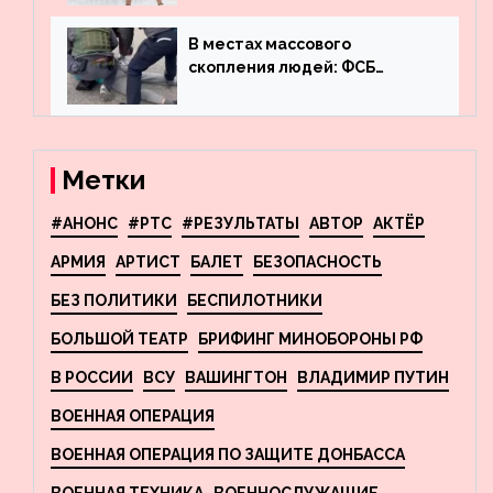
что обсуждают в мире
фигурного катания
В местах массового
скопления людей: ФСБ
пресекла деятельность
террористов, планировавших
взрывы в Москве и
Новосибирске
Метки
#АНОНС
#РТС
#РЕЗУЛЬТАТЫ
АВТОР
АКТЁР
АРМИЯ
АРТИСТ
БАЛЕТ
БЕЗОПАСНОСТЬ
БЕЗ ПОЛИТИКИ
БЕСПИЛОТНИКИ
БОЛЬШОЙ ТЕАТР
БРИФИНГ МИНОБОРОНЫ РФ
В РОССИИ
ВСУ
ВАШИНГТОН
ВЛАДИМИР ПУТИН
ВОЕННАЯ ОПЕРАЦИЯ
ВОЕННАЯ ОПЕРАЦИЯ ПО ЗАЩИТЕ ДОНБАССА