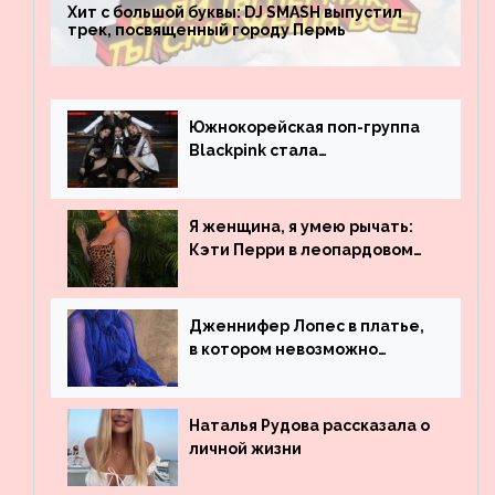
Хит с большой буквы: DJ SMASH выпустил
трек, посвященный городу Пермь
Южнокорейская поп-группа
Blackpink стала
рекордсменом по
просмотрам на YouTube. Они
обогнали даже Джастина
Я женщина, я умею рычать:
Бибера
Кэти Перри в леопардовом
платье
Дженнифер Лопес в платье,
в котором невозможно
остаться незамеченной
Наталья Рудова рассказала о
личной жизни