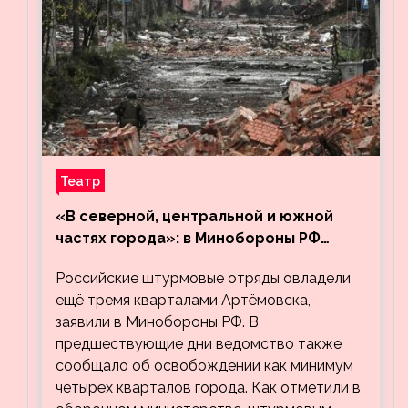
Театр
«В северной, центральной и южной
частях города»: в Минобороны РФ
заявили об освобождении ещё трёх
Российские штурмовые отряды овладели
кварталов Артёмовска
ещё тремя кварталами Артёмовска,
заявили в Минобороны РФ. В
предшествующие дни ведомство также
сообщало об освобождении как минимум
четырёх кварталов города. Как отметили в