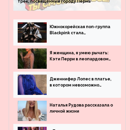
трек, посвященный городу Пермь
Южнокорейская поп-группа
Blackpink стала
рекордсменом по
просмотрам на YouTube. Они
обогнали даже Джастина
Я женщина, я умею рычать:
Бибера
Кэти Перри в леопардовом
платье
Дженнифер Лопес в платье,
в котором невозможно
остаться незамеченной
Наталья Рудова рассказала о
личной жизни