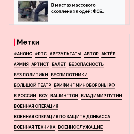
фигурного катания
В местах массового
скопления людей: ФСБ
пресекла деятельность
террористов, планировавших
взрывы в Москве и
Новосибирске
Метки
#АНОНС
#РТС
#РЕЗУЛЬТАТЫ
АВТОР
АКТЁР
АРМИЯ
АРТИСТ
БАЛЕТ
БЕЗОПАСНОСТЬ
БЕЗ ПОЛИТИКИ
БЕСПИЛОТНИКИ
БОЛЬШОЙ ТЕАТР
БРИФИНГ МИНОБОРОНЫ РФ
В РОССИИ
ВСУ
ВАШИНГТОН
ВЛАДИМИР ПУТИН
ВОЕННАЯ ОПЕРАЦИЯ
ВОЕННАЯ ОПЕРАЦИЯ ПО ЗАЩИТЕ ДОНБАССА
ВОЕННАЯ ТЕХНИКА
ВОЕННОСЛУЖАЩИЕ