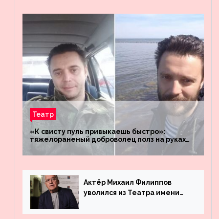
Театр
«К свисту пуль привыкаешь быстро»:
тяжелораненый доброволец полз на руках
четыре километра через заминированное
поле
Актёр Михаил Филиппов
уволился из Театра имени
Маяковского