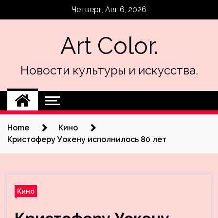
Skip
Четверг, Авг 6, 2026
to
content
Art Color.
Новости культуры и искусства.
Home
Кино
Кристоферу Уокену исполнилось 80 лет
Кино