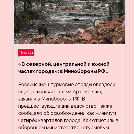
Театр
«В северной, центральной и южной
частях города»: в Минобороны РФ
заявили об освобождении ещё трёх
Российские штурмовые отряды овладели
кварталов Артёмовска
ещё тремя кварталами Артёмовска,
заявили в Минобороны РФ. В
предшествующие дни ведомство также
сообщало об освобождении как минимум
четырёх кварталов города. Как отметили в
оборонном министерстве, штурмовым