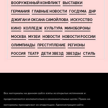
ВООРУЖЕННЫЙ КОНФЛИКТ
ВЫСТАВКИ
ГЕРМАНИЯ
ГЛАВНЫЕ НОВОСТИ
ГОСДУМА
ДНР
ДЖИГАН И ОКСАНА САМОЙЛОВА
ИСКУССТВО
КИНО
КОЛЛЕДЖ
КУЛЬТУРА
МИНОБОРОНЫ
МОСКВА
МУЗЕИ
НОВОСТИ
НОВОСТИ РОССИИ
ОЛИМПИАДЫ
ПРЕСТУПЛЕНИЕ
РЕГИОНЫ
РОССИЯ
ТЕАТР
ДЕТИ ЗВЕЗД
ЗВЕЗДЫ
СТИЛЬ
Все материалы на данном сайте взяты из открытых источников и
предоставляются исключительно в ознакомительных целях. Права на
материалы принадлежат их владельцам. Администрация сайта