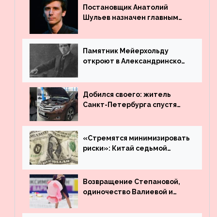
Постановщик Анатолий
Шульев назначен главным
режиссёром Театра имени
Вахтангова
Памятник Мейерхольду
откроют в Александринском
театре
Добился своего: житель
Санкт-Петербурга спустя
много лет вернул деньги за
угнанную в Казахстан
машину
«Стремятся минимизировать
риски»: Китай седьмой
месяц подряд выводит
деньги из американского
госдолга
Возвращение Степановой,
одиночество Валиевой и
визит детей к Костомарову:
что обсуждают в мире