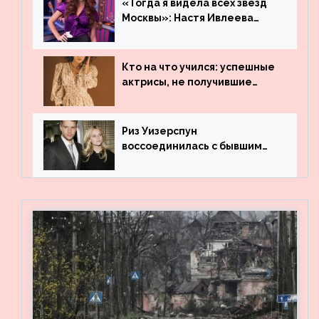
«Тогда я видела всех звезд
Москвы»: Настя Ивлеева
рассказала, где работала до
популярности и выложила
архивные фото
Кто на что учился: успешные
актрисы, не получившие
профильного образования
Риз Уизерспун
воссоединилась с бывшим
мужем на вечеринке