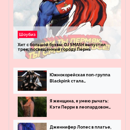
Шоубиз
Хит с большой буквы: DJ SMASH выпустил
трек, посвященный городу Пермь
Южнокорейская поп-группа
Blackpink стала
рекордсменом по
просмотрам на YouTube. Они
обогнали даже Джастина
Я женщина, я умею рычать:
Бибера
Кэти Перри в леопардовом
платье
Дженнифер Лопес в платье,