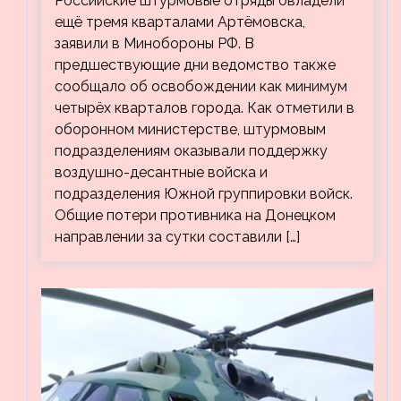
Российские штурмовые отряды овладели
кварталов Артёмовска
ещё тремя кварталами Артёмовска,
заявили в Минобороны РФ. В
предшествующие дни ведомство также
сообщало об освобождении как минимум
четырёх кварталов города. Как отметили в
оборонном министерстве, штурмовым
подразделениям оказывали поддержку
воздушно-десантные войска и
подразделения Южной группировки войск.
Общие потери противника на Донецком
направлении за сутки составили […]