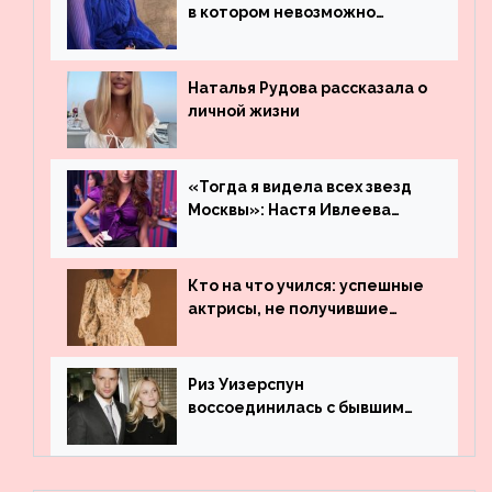
в котором невозможно
остаться незамеченной
Наталья Рудова рассказала о
личной жизни
«Тогда я видела всех звезд
Москвы»: Настя Ивлеева
рассказала, где работала до
популярности и выложила
архивные фото
Кто на что учился: успешные
актрисы, не получившие
профильного образования
Риз Уизерспун
воссоединилась с бывшим
мужем на вечеринке