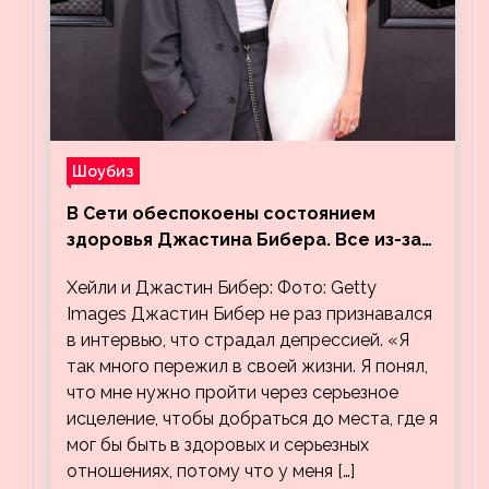
Шоубиз
В Сети обеспокоены состоянием
здоровья Джастина Бибера. Все из-за
видео, на котором его успокаивает
Хейли и Джастин Бибер: Фото: Getty
Хейли
Images Джастин Бибер не раз признавался
в интервью, что страдал депрессией. «Я
так много пережил в своей жизни. Я понял,
что мне нужно пройти через серьезное
исцеление, чтобы добраться до места, где я
мог бы быть в здоровых и серьезных
отношениях, потому что у меня […]