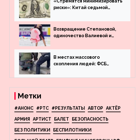
«Стремятся минимизировать
риски»: Китай седьмой
месяц подряд выводит
деньги из американского
госдолга
Возвращение Степановой,
одиночество Валиевой и
визит детей к Костомарову:
что обсуждают в мире
фигурного катания
В местах массового
скопления людей: ФСБ
пресекла деятельность
террористов, планировавших
взрывы в Москве и
Новосибирске
Метки
#АНОНС
#РТС
#РЕЗУЛЬТАТЫ
АВТОР
АКТЁР
АРМИЯ
АРТИСТ
БАЛЕТ
БЕЗОПАСНОСТЬ
БЕЗ ПОЛИТИКИ
БЕСПИЛОТНИКИ