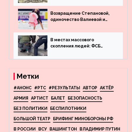
деньги из американского
госдолга
Возвращение Степановой,
одиночество Валиевой и
визит детей к Костомарову:
что обсуждают в мире
фигурного катания
В местах массового
скопления людей: ФСБ
пресекла деятельность
террористов, планировавших
взрывы в Москве и
Новосибирске
Метки
#АНОНС
#РТС
#РЕЗУЛЬТАТЫ
АВТОР
АКТЁР
АРМИЯ
АРТИСТ
БАЛЕТ
БЕЗОПАСНОСТЬ
БЕЗ ПОЛИТИКИ
БЕСПИЛОТНИКИ
БОЛЬШОЙ ТЕАТР
БРИФИНГ МИНОБОРОНЫ РФ
В РОССИИ
ВСУ
ВАШИНГТОН
ВЛАДИМИР ПУТИН