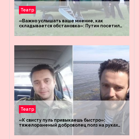
Театр
«Важно услышать ваше мнение, как
складывается обстановка»: Путин посетил
штабы российских войск «Днепр» и
«Восток»
Театр
«К свисту пуль привыкаешь быстро»:
тяжелораненый доброволец полз на руках
четыре километра через заминированное
поле