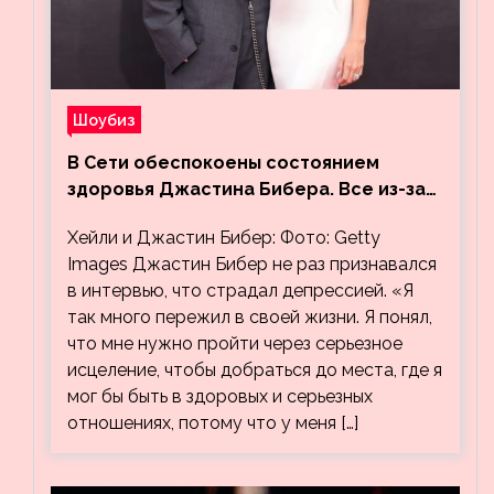
Шоубиз
В Сети обеспокоены состоянием
здоровья Джастина Бибера. Все из-за
видео, на котором его успокаивает
Хейли и Джастин Бибер: Фото: Getty
Хейли
Images Джастин Бибер не раз признавался
в интервью, что страдал депрессией. «Я
так много пережил в своей жизни. Я понял,
что мне нужно пройти через серьезное
исцеление, чтобы добраться до места, где я
мог бы быть в здоровых и серьезных
отношениях, потому что у меня […]