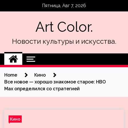
Skip
Пятница, Авг 7, 2026
to
content
Art Color.
Новости культуры и искусства.
Home
Кино
Все новое — хорошо знакомое старое: HBO
Max определился со стратегией
Кино