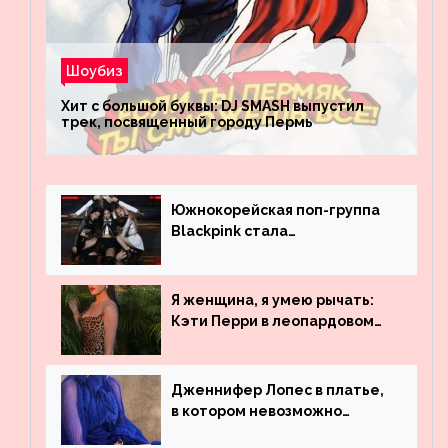
Шоубиз
Хит с большой буквы: DJ SMASH выпустил
трек, посвященный городу Пермь
Южнокорейская поп-группа
Blackpink стала
рекордсменом по
просмотрам на YouTube. Они
обогнали даже Джастина
Я женщина, я умею рычать:
Бибера
Кэти Перри в леопардовом
платье
Дженнифер Лопес в платье,
в котором невозможно
остаться незамеченной