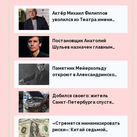
Актёр Михаил Филиппов
уволился из Театра имени
Маяковского
Постановщик Анатолий
Шульев назначен главным
режиссёром Театра имени
Вахтангова
Памятник Мейерхольду
откроют в Александринском
театре
Добился своего: житель
Санкт-Петербурга спустя
много лет вернул деньги за
угнанную в Казахстан
машину
«Стремятся минимизировать
риски»: Китай седьмой
месяц подряд выводит