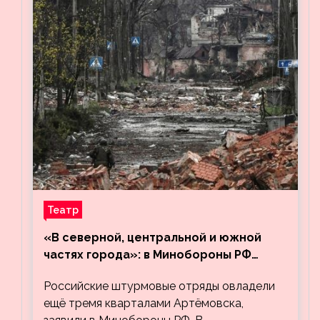
Театр
«В северной, центральной и южной
частях города»: в Минобороны РФ
заявили об освобождении ещё трёх
Российские штурмовые отряды овладели
кварталов Артёмовска
ещё тремя кварталами Артёмовска,