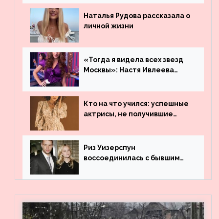
Наталья Рудова рассказала о
личной жизни
«Тогда я видела всех звезд
Москвы»: Настя Ивлеева
рассказала, где работала до
популярности и выложила
архивные фото
Кто на что учился: успешные
актрисы, не получившие
профильного образования
Риз Уизерспун
воссоединилась с бывшим
мужем на вечеринке