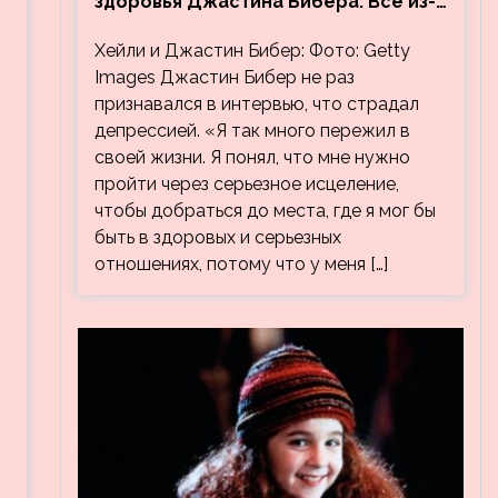
здоровья Джастина Бибера. Все из-
за видео, на котором его
Хейли и Джастин Бибер: Фото: Getty
успокаивает Хейли
Images Джастин Бибер не раз
признавался в интервью, что страдал
депрессией. «Я так много пережил в
своей жизни. Я понял, что мне нужно
пройти через серьезное исцеление,
чтобы добраться до места, где я мог бы
быть в здоровых и серьезных
отношениях, потому что у меня […]