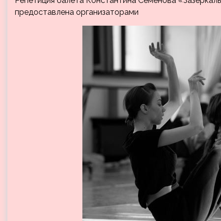
Репетиция балета Константина Семенова «Зазеркалье
предоставлена организаторами