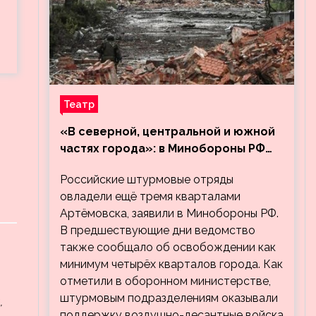
Театр
«В северной, центральной и южной
частях города»: в Минобороны РФ
заявили об освобождении ещё трёх
Российские штурмовые отряды
кварталов Артёмовска
овладели ещё тремя кварталами
Артёмовска, заявили в Минобороны РФ.
В предшествующие дни ведомство
также сообщало об освобождении как
минимум четырёх кварталов города. Как
отметили в оборонном министерстве,
штурмовым подразделениям оказывали
,
поддержку воздушно-десантные войска