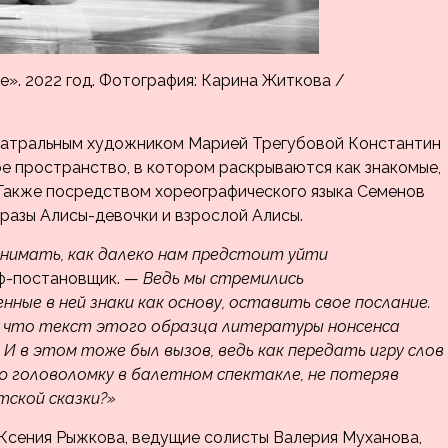
». 2022 год. Фотография: Карина Житкова /
еатральным художником Марией Трегубовой Константин
 пространство, в котором раскрываются как знакомые,
 Также посредством хореографического языка Семенов
бразы Алисы-девочки и взрослой Алисы.
онимать, как далеко нам предстоит уйти
ф-постановщик. —
Ведь мы стремились
нные в ней знаки как основу, оставить свое послание.
, что текст этого образца литературы нонсенса
И в этом тоже был вызов, ведь как передать игру слов
 головоломку в балетном спектакле, не потеряв
тской сказки?»
Ксения Рыжкова, ведущие солисты Валерия Муханова,