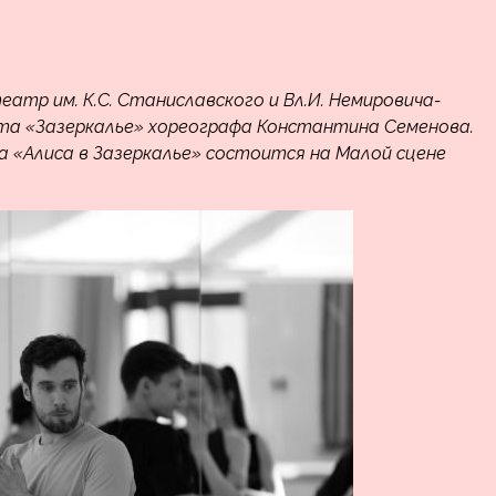
атр им. К.С. Станиславского и Вл.И. Немировича-
та «Зазеркалье» хореографа Константина Семенова.
а «Алиса в Зазеркалье»
состоится на Малой сцене