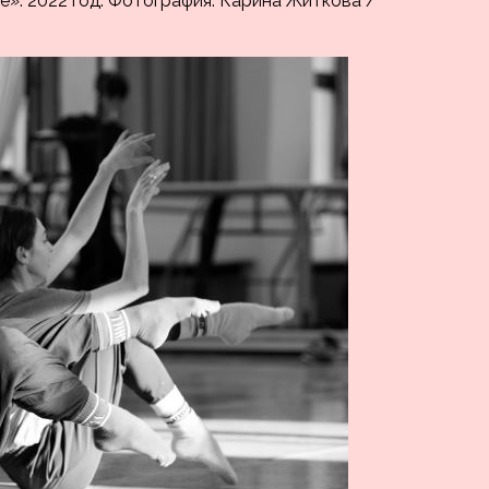
». 2022 год. Фотография: Карина Житкова /