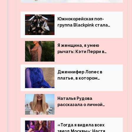
Южнокорейская поп-
группа Blackpink стала
рекордсменом по
просмотрам на YouTube.
Они обогнали даже
Я женщина, я умею
Джастина Бибера
рычать: Кэти Перри в
леопардовом платье
Дженнифер Лопес в
платье, в котором
невозможно остаться
незамеченной
Наталья Рудова
рассказала о личной
жизни
«Тогда я видела всех
звезд Москвы»: Настя