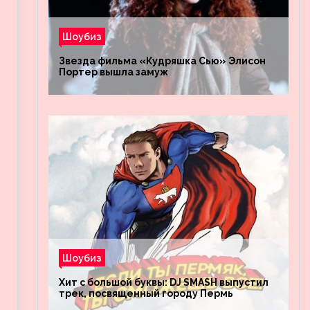
Шоубиз
Звезда фильма «Кудряшка Сью» Элисон
Портер вышла замуж
Шоубиз
Хит с большой буквы: DJ SMASH выпустил
трек, посвященный городу Пермь