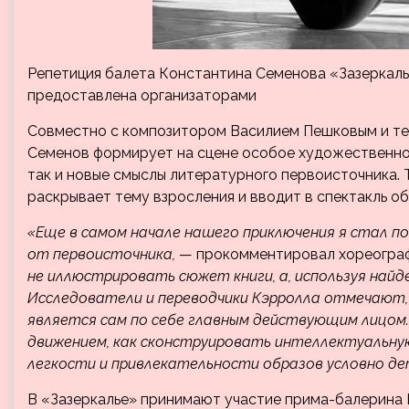
Репетиция балета Константина Семенова «Зазеркалье
предоставлена организаторами
Совместно с композитором Василием Пешковым и т
Семенов формирует на сцене особое художественное
так и новые смыслы литературного первоисточника.
раскрывает тему взросления и вводит в спектакль о
«Еще в самом начале нашего приключения я стал п
от первоисточника,
— прокомментировал хореогра
не иллюстрировать сюжет книги, а, используя найде
Исследователи и переводчики Кэрролла отмечают
является сам по себе главным действующим лицом. 
движением, как сконструировать интеллектуальную
легкости и привлекательности образов условно де
В «Зазеркалье» принимают участие прима-балерина 