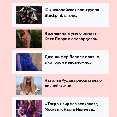
Южнокорейская поп-группа
Blackpink стала
рекордсменом по
просмотрам на YouTube. Они
обогнали даже Джастина
Я женщина, я умею рычать:
Бибера
Кэти Перри в леопардовом
платье
Дженнифер Лопес в платье,
в котором невозможно
остаться незамеченной
Наталья Рудова рассказала о
личной жизни
«Тогда я видела всех звезд
Москвы»: Настя Ивлеева
рассказала, где работала до