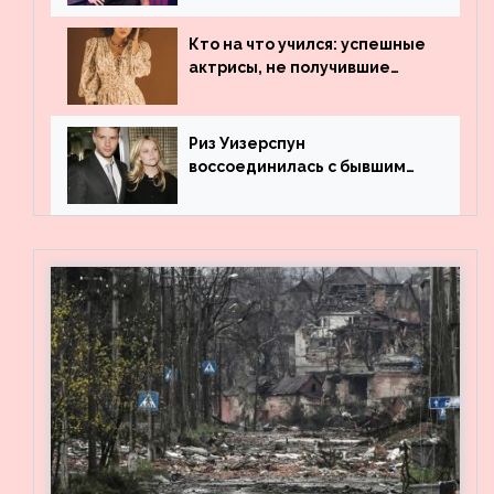
популярности и выложила
архивные фото
Кто на что учился: успешные
актрисы, не получившие
профильного образования
Риз Уизерспун
воссоединилась с бывшим
мужем на вечеринке