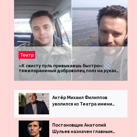
Театр
«К свисту пуль привыкаешь быстро»:
тяжелораненый доброволец полз на руках
четыре километра через заминированное
поле
Актёр Михаил Филиппов
уволился из Театра имени
Маяковского
Постановщик Анатолий
Шульев назначен главным