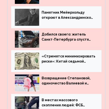
режиссёром Театра имени
Вахтангова
Памятник Мейерхольду
откроют в Александринском
театре
Добился своего: житель
Санкт-Петербурга спустя
много лет вернул деньги за
угнанную в Казахстан
машину
«Стремятся минимизировать
риски»: Китай седьмой
месяц подряд выводит
деньги из американского
госдолга
Возвращение Степановой,
одиночество Валиевой и
визит детей к Костомарову:
что обсуждают в мире
фигурного катания
В местах массового
скопления людей: ФСБ