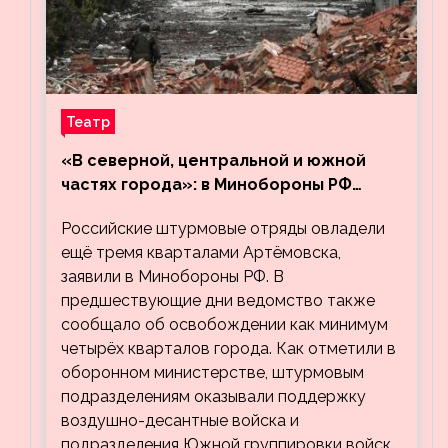
Театр
«В северной, центральной и южной
частях города»: в Минобороны РФ
заявили об освобождении ещё трёх
Российские штурмовые отряды овладели
кварталов Артёмовска
ещё тремя кварталами Артёмовска,
заявили в Минобороны РФ. В
предшествующие дни ведомство также
сообщало об освобождении как минимум
четырёх кварталов города. Как отметили в
оборонном министерстве, штурмовым
подразделениям оказывали поддержку
воздушно-десантные войска и
подразделения Южной группировки войск.