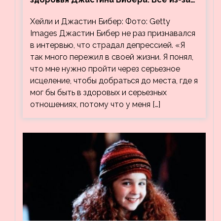
видео, на котором его успокаивает
Хейли и Джастин Бибер: Фото: Getty
Хейли
Images Джастин Бибер не раз признавался
в интервью, что страдал депрессией. «Я
так много пережил в своей жизни. Я понял,
что мне нужно пройти через серьезное
исцеление, чтобы добраться до места, где я
мог бы быть в здоровых и серьезных
отношениях, потому что у меня […]