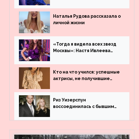
остаться незамеченной
Наталья Рудова рассказала о
личной жизни
«Тогда я видела всех звезд
Москвы»: Настя Ивлеева
рассказала, где работала до
популярности и выложила
архивные фото
Кто на что учился: успешные
актрисы, не получившие
профильного образования
Риз Уизерспун
воссоединилась с бывшим
мужем на вечеринке