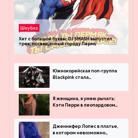
Шоубиз
Хит с большой буквы: DJ SMASH выпустил
трек, посвященный городу Пермь
Южнокорейская поп-группа
Blackpink стала
рекордсменом по
просмотрам на YouTube. Они
обогнали даже Джастина
Я женщина, я умею рычать:
Бибера
Кэти Перри в леопардовом
платье
Дженнифер Лопес в платье,
в котором невозможно