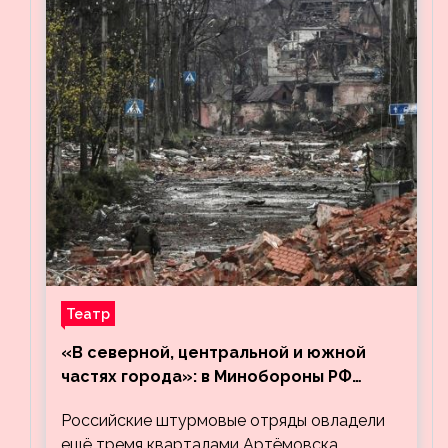
Театр
«В северной, центральной и южной
частях города»: в Минобороны РФ
заявили об освобождении ещё трёх
Российские штурмовые отряды овладели
кварталов Артёмовска
ещё тремя кварталами Артёмовска,