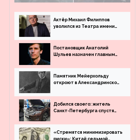
поле
Актёр Михаил Филиппов
уволился из Театра имени
Маяковского
Постановщик Анатолий
Шульев назначен главным
режиссёром Театра имени
Вахтангова
Памятник Мейерхольду
откроют в Александринском
театре
Добился своего: житель
Санкт-Петербурга спустя
много лет вернул деньги за
угнанную в Казахстан
машину
«Стремятся минимизировать
риски»: Китай седьмой