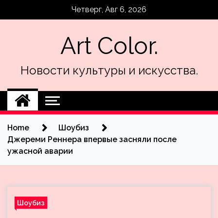
Skip
Четверг, Авг 6, 2026
to
content
Art Color.
Новости культуры и искусства.
Home
Шоубиз
Джереми Реннера впервые засняли после
ужасной аварии
Шоубиз