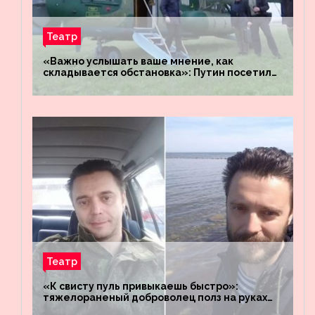
Театр
«Важно услышать ваше мнение, как
складывается обстановка»: Путин посетил
штабы российских войск «Днепр» и
«Восток»
Театр
«К свисту пуль привыкаешь быстро»:
тяжелораненый доброволец полз на руках
четыре километра через заминированное