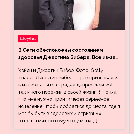
Шоубиз
В Сети обеспокоены состоянием
здоровья Джастина Бибера. Все из-за
видео, на котором его успокаивает
Хейли и Джастин Бибер: Фото: Getty
Хейли
Images Джастин Бибер не раз признавался
в интервью, что страдал депрессией. «Я
так много пережил в своей жизни. Я понял,
что мне нужно пройти через серьезное
исцеление, чтобы добраться до места, где я
мог бы быть в здоровых и серьезных
отношениях, потому что у меня […]