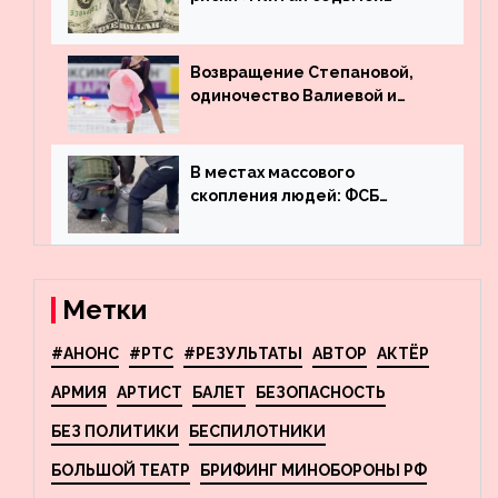
месяц подряд выводит
деньги из американского
госдолга
Возвращение Степановой,
одиночество Валиевой и
визит детей к Костомарову:
что обсуждают в мире
фигурного катания
В местах массового
скопления людей: ФСБ
пресекла деятельность
террористов, планировавших
взрывы в Москве и
Новосибирске
Метки
#АНОНС
#РТС
#РЕЗУЛЬТАТЫ
АВТОР
АКТЁР
АРМИЯ
АРТИСТ
БАЛЕТ
БЕЗОПАСНОСТЬ
БЕЗ ПОЛИТИКИ
БЕСПИЛОТНИКИ
БОЛЬШОЙ ТЕАТР
БРИФИНГ МИНОБОРОНЫ РФ