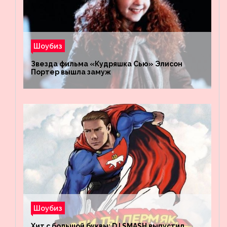
Шоубиз
Звезда фильма «Кудряшка Сью» Элисон
Портер вышла замуж
Шоубиз
Хит с большой буквы: DJ SMASH выпустил