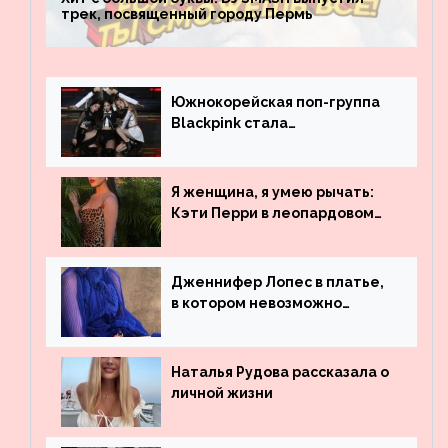
трек, посвященный городу Пермь
Южнокорейская поп-группа
Blackpink стала
рекордсменом по
просмотрам на YouTube. Они
обогнали даже Джастина
Я женщина, я умею рычать:
Бибера
Кэти Перри в леопардовом
платье
Дженнифер Лопес в платье,
в котором невозможно
остаться незамеченной
Наталья Рудова рассказала о
личной жизни