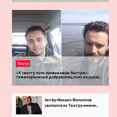
«Восток»
Театр
«К свисту пуль привыкаешь быстро»:
тяжелораненый доброволец полз на руках
четыре километра через заминированное
поле
Актёр Михаил Филиппов
уволился из Театра имени
Маяковского