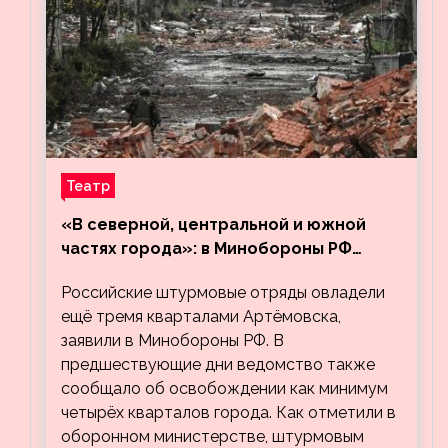
Театр
«В северной, центральной и южной
частях города»: в Минобороны РФ
заявили об освобождении ещё трёх
Российские штурмовые отряды овладели
кварталов Артёмовска
ещё тремя кварталами Артёмовска,
заявили в Минобороны РФ. В
предшествующие дни ведомство также
сообщало об освобождении как минимум
четырёх кварталов города. Как отметили в
оборонном министерстве, штурмовым