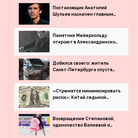
Постановщик Анатолий
Шульев назначен главным
режиссёром Театра имени
Вахтангова
Памятник Мейерхольду
откроют в Александринском
театре
Добился своего: житель
Санкт-Петербурга спустя
много лет вернул деньги за
угнанную в Казахстан
машину
«Стремятся минимизировать
риски»: Китай седьмой
месяц подряд выводит
деньги из американского
госдолга
Возвращение Степановой,
одиночество Валиевой и
визит детей к Костомарову:
что обсуждают в мире