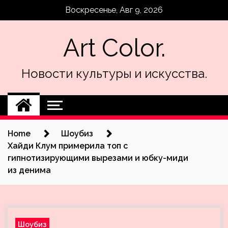
Skip
Воскресенье, Авг 9, 2026
to
content
Art Color.
Новости культуры и искусства.
Home
Шоубиз
Хайди Клум примерила топ с
гипнотизирующими вырезами и юбку-миди
из денима
Шоубиз