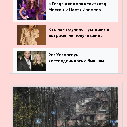
«Тогда я видела всех звезд
Москвы»: Настя Ивлеева
рассказала, где работала до
популярности и выложила
архивные фото
Кто на что учился: успешные
актрисы, не получившие
профильного образования
Риз Уизерспун
воссоединилась с бывшим
мужем на вечеринке