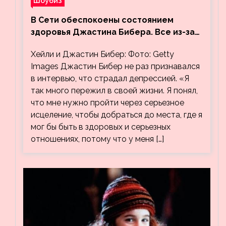
Шоубиз
В Сети обеспокоены состоянием
здоровья Джастина Бибера. Все из-за
видео, на котором его успокаивает
Хейли и Джастин Бибер: Фото: Getty
Хейли
Images Джастин Бибер не раз признавался
в интервью, что страдал депрессией. «Я
так много пережил в своей жизни. Я понял,
что мне нужно пройти через серьезное
исцеление, чтобы добраться до места, где я
мог бы быть в здоровых и серьезных
отношениях, потому что у меня […]