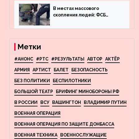
фигурного катания
В местах массового
скопления людей: ФСБ
пресекла деятельность
террористов, планировавших
взрывы в Москве и
Новосибирске
Метки
#АНОНС
#РТС
#РЕЗУЛЬТАТЫ
АВТОР
АКТЁР
АРМИЯ
АРТИСТ
БАЛЕТ
БЕЗОПАСНОСТЬ
БЕЗ ПОЛИТИКИ
БЕСПИЛОТНИКИ
БОЛЬШОЙ ТЕАТР
БРИФИНГ МИНОБОРОНЫ РФ
В РОССИИ
ВСУ
ВАШИНГТОН
ВЛАДИМИР ПУТИН
ВОЕННАЯ ОПЕРАЦИЯ
ВОЕННАЯ ОПЕРАЦИЯ ПО ЗАЩИТЕ ДОНБАССА
ВОЕННАЯ ТЕХНИКА
ВОЕННОСЛУЖАЩИЕ