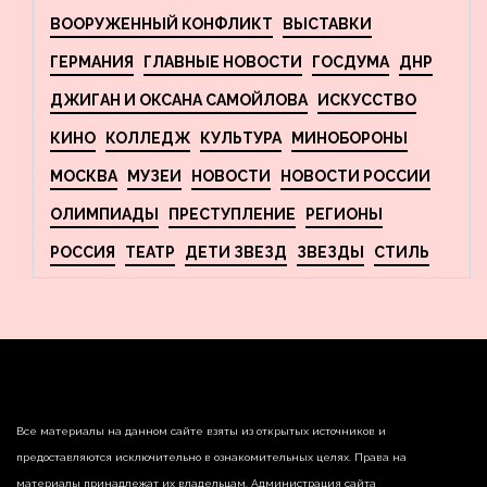
ВООРУЖЕННЫЙ КОНФЛИКТ
ВЫСТАВКИ
ГЕРМАНИЯ
ГЛАВНЫЕ НОВОСТИ
ГОСДУМА
ДНР
ДЖИГАН И ОКСАНА САМОЙЛОВА
ИСКУССТВО
КИНО
КОЛЛЕДЖ
КУЛЬТУРА
МИНОБОРОНЫ
МОСКВА
МУЗЕИ
НОВОСТИ
НОВОСТИ РОССИИ
ОЛИМПИАДЫ
ПРЕСТУПЛЕНИЕ
РЕГИОНЫ
РОССИЯ
ТЕАТР
ДЕТИ ЗВЕЗД
ЗВЕЗДЫ
СТИЛЬ
Все материалы на данном сайте взяты из открытых источников и
предоставляются исключительно в ознакомительных целях. Права на
материалы принадлежат их владельцам. Администрация сайта