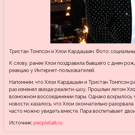
Тристан Томпсон и Хлои Кардашьян. Фото: социальны
К слову, ранее Хлои поздравила бывшего с днем рож
реакцию у Интернет-пользователей.
Напомним, что Хлои Кардашьян и Тристан Томпсон ра
раз изменял звезде реалити-шоу. Прошлым летом Хлои
возможном воссоединении пары. Однако вскрылось, 
новости, казалось, что Хлои окончательно разорвал
часто можно увидеть вместе. Пара воспитывает двоих
Источник:
peopletalk.ru