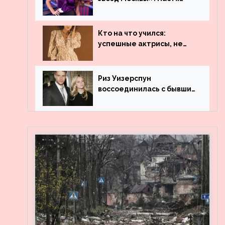
Ивлеева рассказала, где
работала до
популярности и выложила
Кто на что учился:
архивные фото
успешные актрисы, не
получившие профильного
образования
Риз Уизерспун
воссоединилась с бывшим
мужем на вечеринке