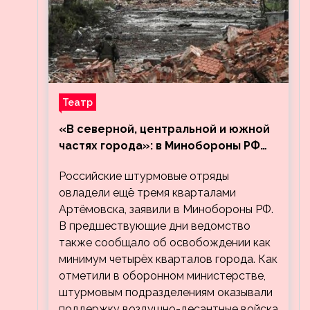
Театр
«В северной, центральной и южной
частях города»: в Минобороны РФ
заявили об освобождении ещё трёх
Российские штурмовые отряды
кварталов Артёмовска
овладели ещё тремя кварталами
Артёмовска, заявили в Минобороны РФ.
В предшествующие дни ведомство
также сообщало об освобождении как
минимум четырёх кварталов города. Как
отметили в оборонном министерстве,
штурмовым подразделениям оказывали
поддержку воздушно-десантные войска