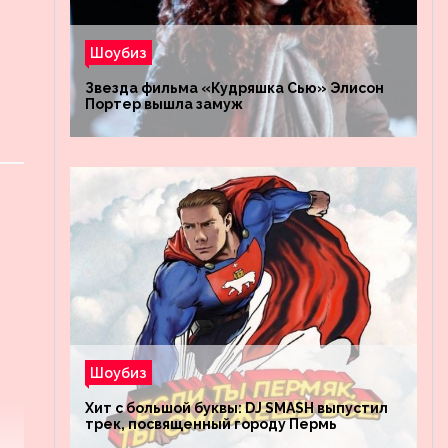
Шоубиз
Звезда фильма «Кудряшка Сью» Элисон
Портер вышла замуж
Шоубиз
Хит с большой буквы: DJ SMASH выпустил
трек, посвященный городу Пермь