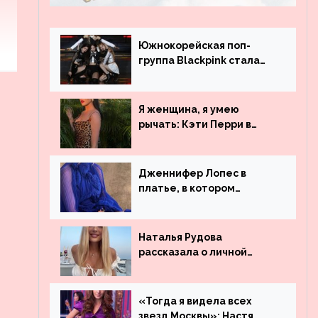
Южнокорейская поп-
группа Blackpink стала
рекордсменом по
просмотрам на YouTube.
Они обогнали даже
Я женщина, я умею
Джастина Бибера
рычать: Кэти Перри в
леопардовом платье
Дженнифер Лопес в
платье, в котором
невозможно остаться
незамеченной
Наталья Рудова
рассказала о личной
жизни
«Тогда я видела всех
звезд Москвы»: Настя