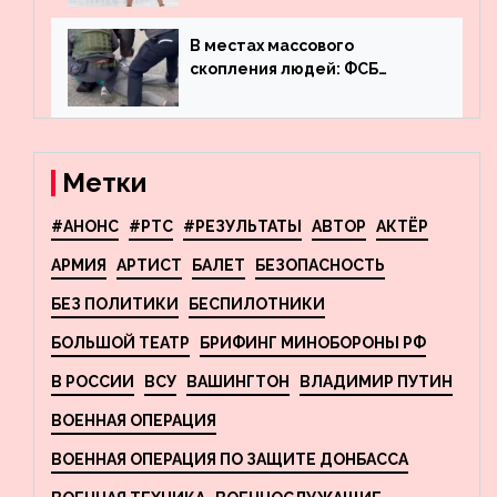
что обсуждают в мире
фигурного катания
В местах массового
скопления людей: ФСБ
пресекла деятельность
террористов, планировавших
взрывы в Москве и
Новосибирске
Метки
#АНОНС
#РТС
#РЕЗУЛЬТАТЫ
АВТОР
АКТЁР
АРМИЯ
АРТИСТ
БАЛЕТ
БЕЗОПАСНОСТЬ
БЕЗ ПОЛИТИКИ
БЕСПИЛОТНИКИ
БОЛЬШОЙ ТЕАТР
БРИФИНГ МИНОБОРОНЫ РФ
В РОССИИ
ВСУ
ВАШИНГТОН
ВЛАДИМИР ПУТИН
ВОЕННАЯ ОПЕРАЦИЯ
ВОЕННАЯ ОПЕРАЦИЯ ПО ЗАЩИТЕ ДОНБАССА