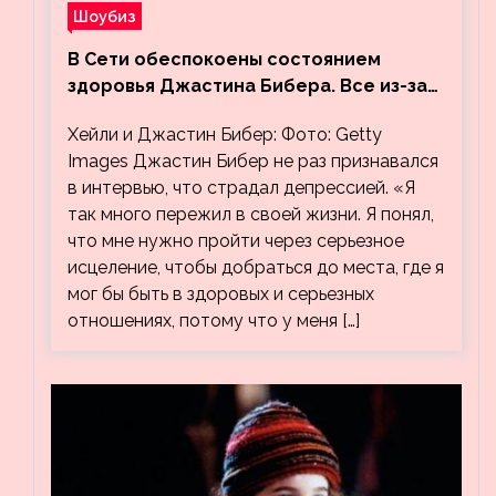
Шоубиз
В Сети обеспокоены состоянием
здоровья Джастина Бибера. Все из-за
видео, на котором его успокаивает
Хейли и Джастин Бибер: Фото: Getty
Хейли
Images Джастин Бибер не раз признавался
в интервью, что страдал депрессией. «Я
так много пережил в своей жизни. Я понял,
что мне нужно пройти через серьезное
исцеление, чтобы добраться до места, где я
мог бы быть в здоровых и серьезных
отношениях, потому что у меня […]