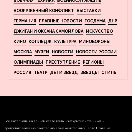
ВОЕННАЯ ТЕХНИКА
ВОЕННОСЛУЖАЩИЕ
ВООРУЖЕННЫЙ КОНФЛИКТ
ВЫСТАВКИ
ГЕРМАНИЯ
ГЛАВНЫЕ НОВОСТИ
ГОСДУМА
ДНР
ДЖИГАН И ОКСАНА САМОЙЛОВА
ИСКУССТВО
КИНО
КОЛЛЕДЖ
КУЛЬТУРА
МИНОБОРОНЫ
МОСКВА
МУЗЕИ
НОВОСТИ
НОВОСТИ РОССИИ
ОЛИМПИАДЫ
ПРЕСТУПЛЕНИЕ
РЕГИОНЫ
РОССИЯ
ТЕАТР
ДЕТИ ЗВЕЗД
ЗВЕЗДЫ
СТИЛЬ
Все материалы на данном сайте взяты из открытых источников и
предоставляются исключительно в ознакомительных целях. Права на