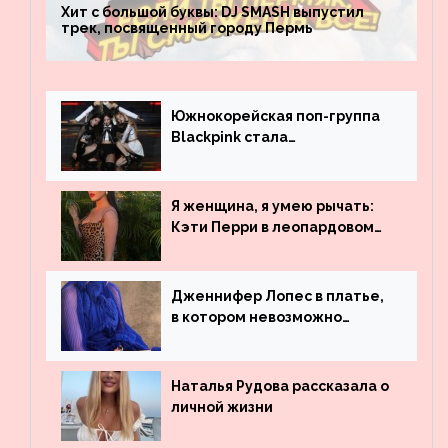
Хит с большой буквы: DJ SMASH выпустил
трек, посвященный городу Пермь
Южнокорейская поп-группа
Blackpink стала
рекордсменом по
просмотрам на YouTube. Они
обогнали даже Джастина
Я женщина, я умею рычать:
Бибера
Кэти Перри в леопардовом
платье
Дженнифер Лопес в платье,
в котором невозможно
остаться незамеченной
Наталья Рудова рассказала о
личной жизни