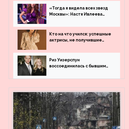
«Тогда я видела всех звезд
Москвы»: Настя Ивлеева
рассказала, где работала до
популярности и выложила
архивные фото
Кто на что учился: успешные
актрисы, не получившие
профильного образования
Риз Уизерспун
воссоединилась с бывшим
мужем на вечеринке