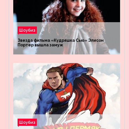
Шоубиз
Звезда фильма «Кудряшка Сью» Элисон
Портер вышла замуж
Шоубиз