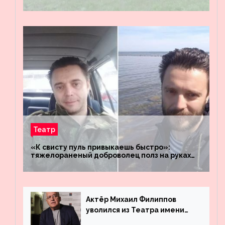
штабы российских войск «Днепр» и
«Восток»
Театр
«К свисту пуль привыкаешь быстро»:
тяжелораненый доброволец полз на руках
четыре километра через заминированное
поле
Актёр Михаил Филиппов
уволился из Театра имени
Маяковского