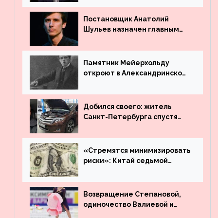
Постановщик Анатолий
Шульев назначен главным
режиссёром Театра имени
Вахтангова
Памятник Мейерхольду
откроют в Александринском
театре
Добился своего: житель
Санкт-Петербурга спустя
много лет вернул деньги за
угнанную в Казахстан
машину
«Стремятся минимизировать
риски»: Китай седьмой
месяц подряд выводит
деньги из американского
госдолга
Возвращение Степановой,
одиночество Валиевой и
визит детей к Костомарову: