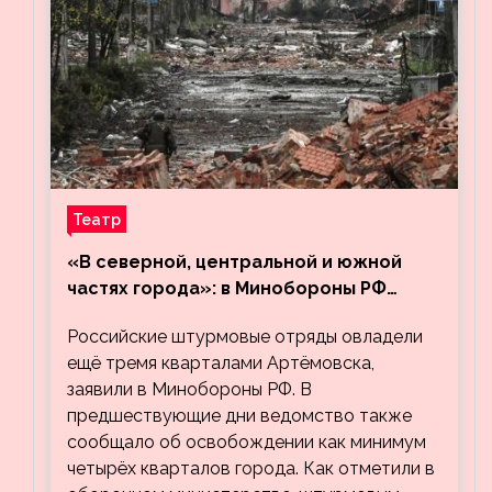
Театр
«В северной, центральной и южной
частях города»: в Минобороны РФ
заявили об освобождении ещё трёх
Российские штурмовые отряды овладели
кварталов Артёмовска
ещё тремя кварталами Артёмовска,
заявили в Минобороны РФ. В
предшествующие дни ведомство также
сообщало об освобождении как минимум
четырёх кварталов города. Как отметили в