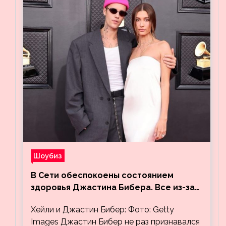
Шоубиз
В Сети обеспокоены состоянием
здоровья Джастина Бибера. Все из-за
видео, на котором его успокаивает
Хейли и Джастин Бибер: Фото: Getty
Хейли
Images Джастин Бибер не раз признавался