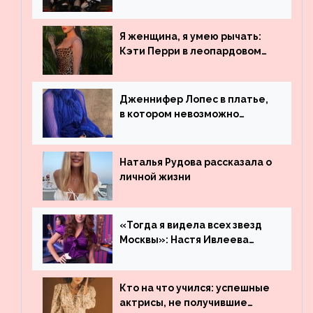
рекордсменом по
просмотрам на YouTube. Они
обогнали даже Джастина
Я женщина, я умею рычать:
Бибера
Кэти Перри в леопардовом
платье
Дженнифер Лопес в платье,
в котором невозможно
остаться незамеченной
Наталья Рудова рассказала о
личной жизни
«Тогда я видела всех звезд
Москвы»: Настя Ивлеева
рассказала, где работала до
популярности и выложила
архивные фото
Кто на что учился: успешные
актрисы, не получившие