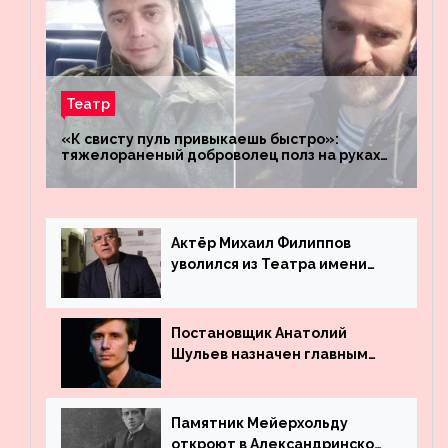
Театр
«К свисту пуль привыкаешь быстро»:
тяжелораненый доброволец полз на руках
четыре километра через заминированное
поле
Актёр Михаил Филиппов
уволился из Театра имени
Маяковского
Постановщик Анатолий
Шульев назначен главным
режиссёром Театра имени
Вахтангова
Памятник Мейерхольду
откроют в Александринском