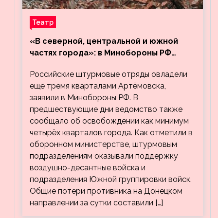
Театр
«В северной, центральной и южной
частях города»: в Минобороны РФ
заявили об освобождении ещё трёх
Российские штурмовые отряды овладели
кварталов Артёмовска
ещё тремя кварталами Артёмовска,
заявили в Минобороны РФ. В
предшествующие дни ведомство также
сообщало об освобождении как минимум
четырёх кварталов города. Как отметили в
оборонном министерстве, штурмовым
подразделениям оказывали поддержку
воздушно-десантные войска и
подразделения Южной группировки войск.
Общие потери противника на Донецком
направлении за сутки составили […]