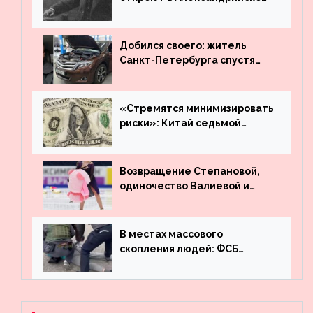
театре
Добился своего: житель
Санкт-Петербурга спустя
много лет вернул деньги за
угнанную в Казахстан
машину
«Стремятся минимизировать
риски»: Китай седьмой
месяц подряд выводит
деньги из американского
госдолга
Возвращение Степановой,
одиночество Валиевой и
визит детей к Костомарову:
что обсуждают в мире
фигурного катания
В местах массового
скопления людей: ФСБ
пресекла деятельность
террористов, планировавших
взрывы в Москве и
Новосибирске