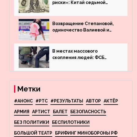
риски»: Китай седьмой
месяц подряд выводит
деньги из американского
госдолга
Возвращение Степановой,
одиночество Валиевой и
визит детей к Костомарову:
что обсуждают в мире
фигурного катания
В местах массового
скопления людей: ФСБ
пресекла деятельность
террористов, планировавших
взрывы в Москве и
Новосибирске
Метки
#АНОНС
#РТС
#РЕЗУЛЬТАТЫ
АВТОР
АКТЁР
АРМИЯ
АРТИСТ
БАЛЕТ
БЕЗОПАСНОСТЬ
БЕЗ ПОЛИТИКИ
БЕСПИЛОТНИКИ
БОЛЬШОЙ ТЕАТР
БРИФИНГ МИНОБОРОНЫ РФ