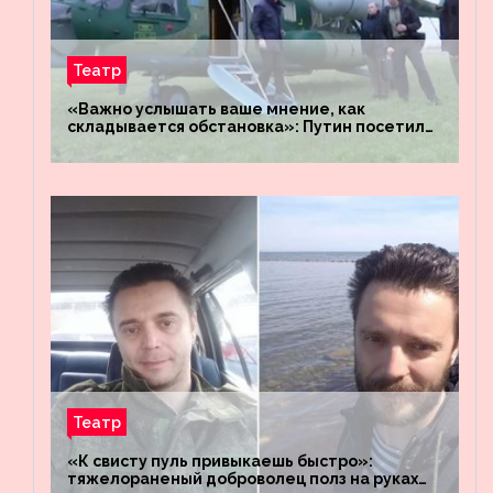
Театр
«Важно услышать ваше мнение, как
складывается обстановка»: Путин посетил
штабы российских войск «Днепр» и
«Восток»
Театр
«К свисту пуль привыкаешь быстро»:
тяжелораненый доброволец полз на руках