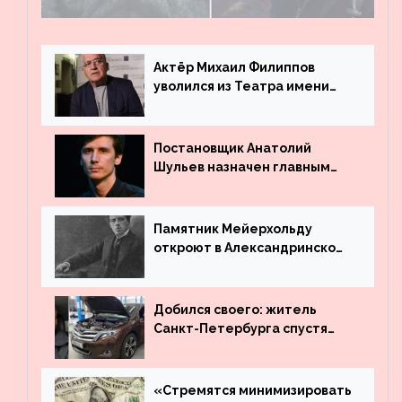
четыре километра через заминированное
поле
Актёр Михаил Филиппов
уволился из Театра имени
Маяковского
Постановщик Анатолий
Шульев назначен главным
режиссёром Театра имени
Вахтангова
Памятник Мейерхольду
откроют в Александринском
театре
Добился своего: житель
Санкт-Петербурга спустя
много лет вернул деньги за
угнанную в Казахстан
машину
«Стремятся минимизировать