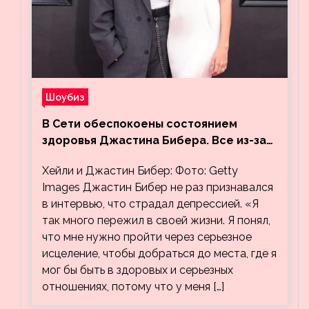
Шоубиз
В Сети обеспокоены состоянием
здоровья Джастина Бибера. Все из-за
видео, на котором его успокаивает
Хейли и Джастин Бибер: Фото: Getty
Хейли
Images Джастин Бибер не раз признавался
в интервью, что страдал депрессией. «Я
так много пережил в своей жизни. Я понял,
что мне нужно пройти через серьезное
исцеление, чтобы добраться до места, где я
мог бы быть в здоровых и серьезных
отношениях, потому что у меня […]