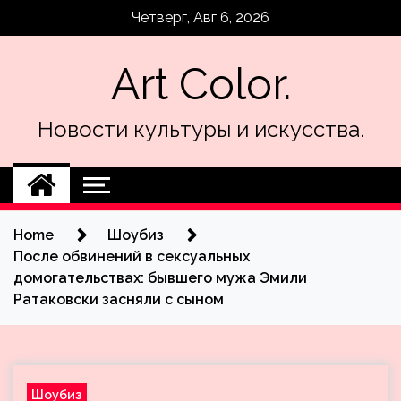
Skip
Четверг, Авг 6, 2026
to
content
Art Color.
Новости культуры и искусства.
Home
Шоубиз
После обвинений в сексуальных
домогательствах: бывшего мужа Эмили
Ратаковски засняли с сыном
Шоубиз