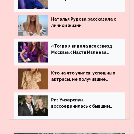
остаться незамеченной
Наталья Рудова рассказала о
личной жизни
«Тогда я видела всех звезд
Москвы»: Настя Ивлеева
рассказала, где работала до
популярности и выложила
архивные фото
Кто на что учился: успешные
актрисы, не получившие
профильного образования
Риз Уизерспун
воссоединилась с бывшим
мужем на вечеринке