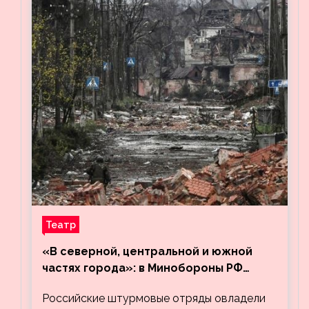
Театр
«В северной, центральной и южной
частях города»: в Минобороны РФ
заявили об освобождении ещё трёх
Российские штурмовые отряды овладели
кварталов Артёмовска