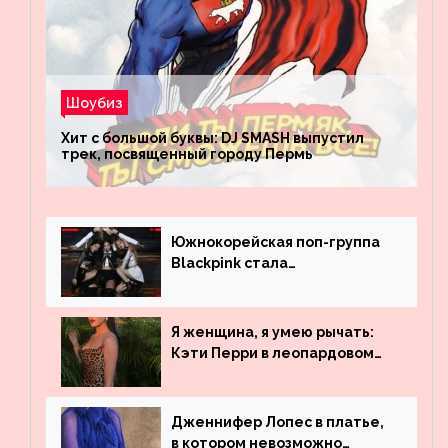
Шоубиз
Хит с большой буквы: DJ SMASH выпустил
трек, посвященный городу Пермь
Южнокорейская поп-группа
Blackpink стала
рекордсменом по
просмотрам на YouTube. Они
обогнали даже Джастина
Я женщина, я умею рычать:
Бибера
Кэти Перри в леопардовом
платье
Дженнифер Лопес в платье,
в котором невозможно