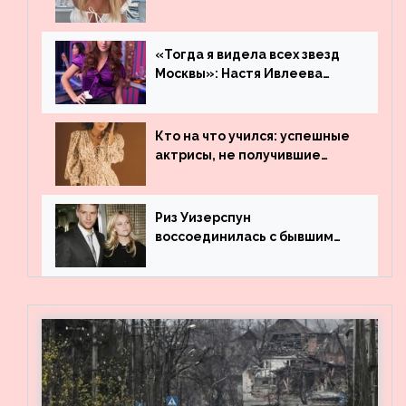
«Тогда я видела всех звезд
Москвы»: Настя Ивлеева
рассказала, где работала до
популярности и выложила
архивные фото
Кто на что учился: успешные
актрисы, не получившие
профильного образования
Риз Уизерспун
воссоединилась с бывшим
мужем на вечеринке