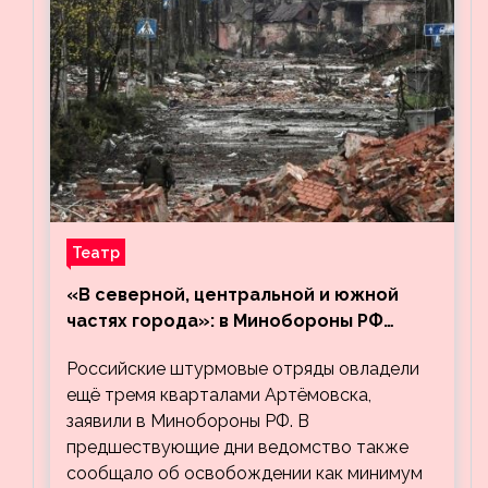
Театр
«В северной, центральной и южной
частях города»: в Минобороны РФ
заявили об освобождении ещё трёх
Российские штурмовые отряды овладели
кварталов Артёмовска
ещё тремя кварталами Артёмовска,
заявили в Минобороны РФ. В
предшествующие дни ведомство также
сообщало об освобождении как минимум