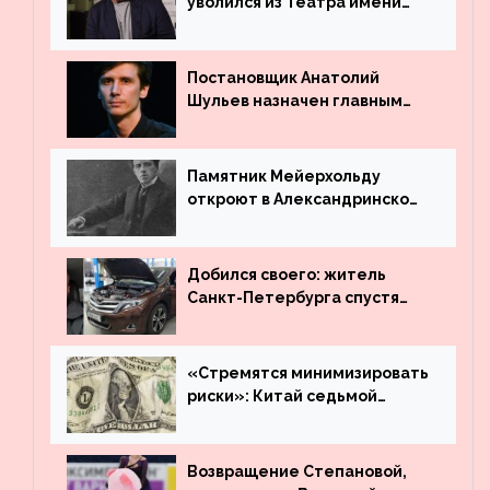
уволился из Театра имени
Маяковского
Постановщик Анатолий
Шульев назначен главным
режиссёром Театра имени
Вахтангова
Памятник Мейерхольду
откроют в Александринском
театре
Добился своего: житель
Санкт-Петербурга спустя
много лет вернул деньги за
угнанную в Казахстан
машину
«Стремятся минимизировать
риски»: Китай седьмой
месяц подряд выводит
деньги из американского
госдолга
Возвращение Степановой,