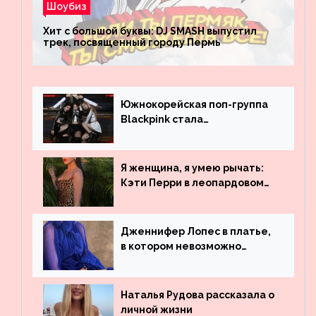
Шоубиз
Хит с большой буквы: DJ SMASH выпустил
трек, посвященный городу Пермь
Южнокорейская поп-группа
Blackpink стала
рекордсменом по
просмотрам на YouTube. Они
обогнали даже Джастина
Я женщина, я умею рычать:
Бибера
Кэти Перри в леопардовом
платье
Дженнифер Лопес в платье,
в котором невозможно
остаться незамеченной
Наталья Рудова рассказала о
личной жизни