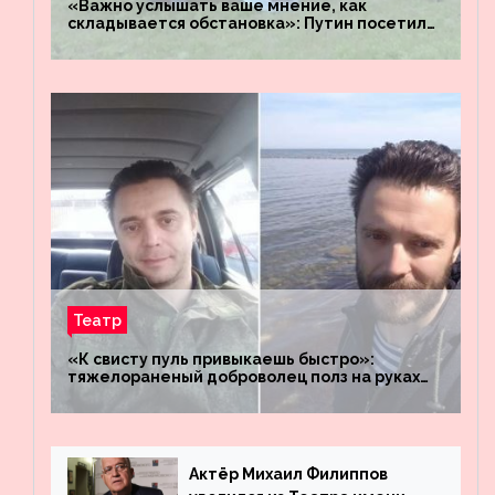
«Важно услышать ваше мнение, как
складывается обстановка»: Путин посетил
штабы российских войск «Днепр» и
«Восток»
Театр
«К свисту пуль привыкаешь быстро»:
тяжелораненый доброволец полз на руках
четыре километра через заминированное
поле
Актёр Михаил Филиппов