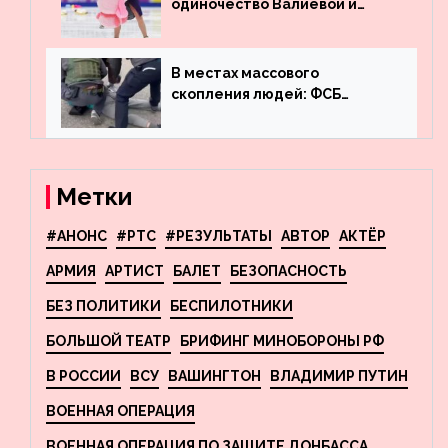
одиночество Валиевой и
визит детей к Костомарову:
что обсуждают в мире
фигурного катания
В местах массового
скопления людей: ФСБ
пресекла деятельность
террористов, планировавших
взрывы в Москве и
Новосибирске
Метки
#АНОНС
#РТС
#РЕЗУЛЬТАТЫ
АВТОР
АКТЁР
АРМИЯ
АРТИСТ
БАЛЕТ
БЕЗОПАСНОСТЬ
БЕЗ ПОЛИТИКИ
БЕСПИЛОТНИКИ
БОЛЬШОЙ ТЕАТР
БРИФИНГ МИНОБОРОНЫ РФ
В РОССИИ
ВСУ
ВАШИНГТОН
ВЛАДИМИР ПУТИН
ВОЕННАЯ ОПЕРАЦИЯ
ВОЕННАЯ ОПЕРАЦИЯ ПО ЗАЩИТЕ ДОНБАССА