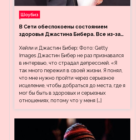
Шоубиз
В Сети обеспокоены состоянием
здоровья Джастина Бибера. Все из-за
видео, на котором его успокаивает
Хейли и Джастин Бибер: Фото: Getty
Хейли
Images Джастин Бибер не раз признавался
в интервью, что страдал депрессией. «Я
так много пережил в своей жизни. Я понял,
что мне нужно пройти через серьезное
исцеление, чтобы добраться до места, где я
мог бы быть в здоровых и серьезных
отношениях, потому что у меня […]