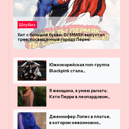
Шоубиз
Хит с большой буквы: DJ SMASH выпустил
трек, посвященный городу Пермь
Южнокорейская поп-группа
Blackpink стала
рекордсменом по
просмотрам на YouTube. Они
обогнали даже Джастина
Я женщина, я умею рычать:
Бибера
Кэти Перри в леопардовом
платье
Дженнифер Лопес в платье,
в котором невозможно
остаться незамеченной