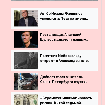
поле
Актёр Михаил Филиппов
уволился из Театра имени
Маяковского
Постановщик Анатолий
Шульев назначен главным
режиссёром Театра имени
Вахтангова
Памятник Мейерхольду
откроют в Александринском
театре
Добился своего: житель
Санкт-Петербурга спустя
много лет вернул деньги за
угнанную в Казахстан
машину
«Стремятся минимизировать
риски»: Китай седьмой