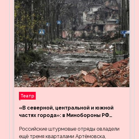
Театр
«В северной, центральной и южной
частях города»: в Минобороны РФ
заявили об освобождении ещё трёх
Российские штурмовые отряды овладели
кварталов Артёмовска
ещё тремя кварталами Артёмовска,