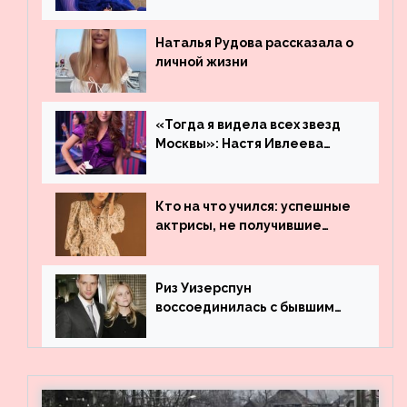
Наталья Рудова рассказала о
личной жизни
«Тогда я видела всех звезд
Москвы»: Настя Ивлеева
рассказала, где работала до
популярности и выложила
архивные фото
Кто на что учился: успешные
актрисы, не получившие
профильного образования
Риз Уизерспун
воссоединилась с бывшим
мужем на вечеринке