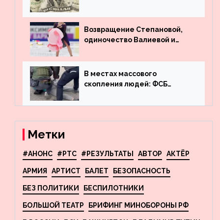
месяц подряд выводит
деньги из американского
госдолга
Возвращение Степановой,
одиночество Валиевой и
визит детей к Костомарову:
что обсуждают в мире
фигурного катания
В местах массового
скопления людей: ФСБ
пресекла деятельность
террористов, планировавших
взрывы в Москве и
Новосибирске
Метки
#АНОНС
#РТС
#РЕЗУЛЬТАТЫ
АВТОР
АКТЁР
АРМИЯ
АРТИСТ
БАЛЕТ
БЕЗОПАСНОСТЬ
БЕЗ ПОЛИТИКИ
БЕСПИЛОТНИКИ
БОЛЬШОЙ ТЕАТР
БРИФИНГ МИНОБОРОНЫ РФ