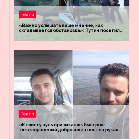
Театр
«Важно услышать ваше мнение, как
складывается обстановка»: Путин посетил
штабы российских войск «Днепр» и
«Восток»
Театр
«К свисту пуль привыкаешь быстро»:
тяжелораненый доброволец полз на руках
четыре километра через заминированное