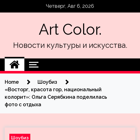
Skip
Четверг, Авг 6, 2026
to
content
Art Color.
Новости культуры и искусства.
Home
Шоубиз
«Восторг, красота гор, национальный
колорит»: Ольга Серябкина поделилась
фото с отдыха
Шоубиз