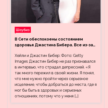
Шоубиз
В Сети обеспокоены состоянием
здоровья Джастина Бибера. Все из-за
видео, на котором его успокаивает
Хейли и Джастин Бибер: Фото: Getty
Хейли
Images Джастин Бибер не раз признавался
в интервью, что страдал депрессией. «Я
так много пережил в своей жизни. Я понял,
что мне нужно пройти через серьезное
исцеление, чтобы добраться до места, где я
мог бы быть в здоровых и серьезных
отношениях, потому что у меня […]