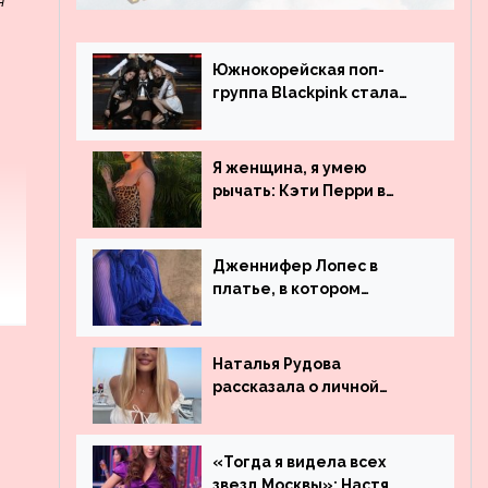
я
Южнокорейская поп-
группа Blackpink стала
рекордсменом по
просмотрам на YouTube.
Они обогнали даже
Я женщина, я умею
Джастина Бибера
рычать: Кэти Перри в
леопардовом платье
Дженнифер Лопес в
платье, в котором
невозможно остаться
незамеченной
Наталья Рудова
рассказала о личной
жизни
«Тогда я видела всех
звезд Москвы»: Настя