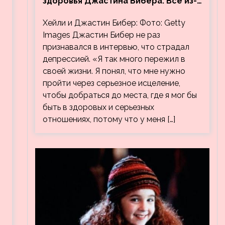
здоровья Джастина Бибера. Все из-
за видео, на котором его
Хейли и Джастин Бибер: Фото: Getty
успокаивает Хейли
Images Джастин Бибер не раз
признавался в интервью, что страдал
депрессией. «Я так много пережил в
своей жизни. Я понял, что мне нужно
пройти через серьезное исцеление,
чтобы добраться до места, где я мог бы
быть в здоровых и серьезных
отношениях, потому что у меня […]