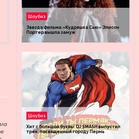
Шоубиз
Звезда фильма «Кудряшка Сью» Элисон
Портер вышла замуж
Шоубиз
ала
Хит с большой буквы: DJ SMASH выпустил
ое
трек, посвященный городу Пермь