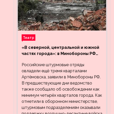
Театр
«В северной, центральной и южной
частях города»: в Минобороны РФ
заявили об освобождении ещё трёх
Российские штурмовые отряды
кварталов Артёмовска
овладели ещё тремя кварталами
Артёмовска, заявили в Минобороны РФ.
В предшествующие дни ведомство
также сообщало об освобождении как
минимум четырёх кварталов города. Как
отметили в оборонном министерстве,
штурмовым подразделениям оказывали
поддержку воздушно-десантные войска