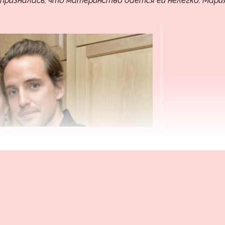
 призналась, что материнство дается ей нелегко. Мари