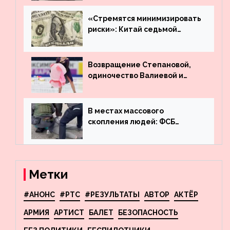
угнанную в Казахстан
машину
«Стремятся минимизировать
риски»: Китай седьмой
месяц подряд выводит
деньги из американского
госдолга
Возвращение Степановой,
одиночество Валиевой и
визит детей к Костомарову:
что обсуждают в мире
фигурного катания
В местах массового
скопления людей: ФСБ
пресекла деятельность
террористов, планировавших
взрывы в Москве и
Новосибирске
Метки
#АНОНС
#РТС
#РЕЗУЛЬТАТЫ
АВТОР
АКТЁР
АРМИЯ
АРТИСТ
БАЛЕТ
БЕЗОПАСНОСТЬ