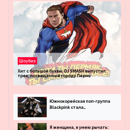
Шоубиз
Хит с большой буквы: DJ SMASH выпустил
трек, посвященный городу Пермь
Южнокорейская поп-группа
Blackpink стала
рекордсменом по
просмотрам на YouTube. Они
обогнали даже Джастина
Я женщина, я умею рычать: