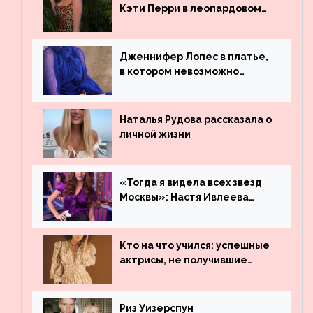
Бибера
Кэти Перри в леопардовом
платье
Дженнифер Лопес в платье,
в котором невозможно
остаться незамеченной
Наталья Рудова рассказала о
личной жизни
«Тогда я видела всех звезд
Москвы»: Настя Ивлеева
рассказала, где работала до
популярности и выложила
архивные фото
Кто на что учился: успешные
актрисы, не получившие
профильного образования
Риз Уизерспун