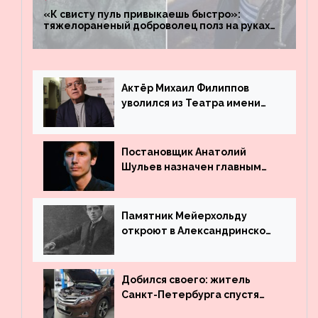
«К свисту пуль привыкаешь быстро»:
тяжелораненый доброволец полз на руках
четыре километра через заминированное
поле
Актёр Михаил Филиппов
уволился из Театра имени
Маяковского
Постановщик Анатолий
Шульев назначен главным
режиссёром Театра имени
Вахтангова
Памятник Мейерхольду
откроют в Александринском
театре
Добился своего: житель
Санкт-Петербурга спустя
много лет вернул деньги за