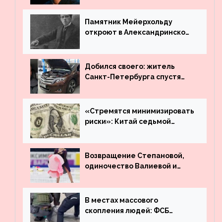
Вахтангова
Памятник Мейерхольду
откроют в Александринском
театре
Добился своего: житель
Санкт-Петербурга спустя
много лет вернул деньги за
угнанную в Казахстан
машину
«Стремятся минимизировать
риски»: Китай седьмой
месяц подряд выводит
деньги из американского
госдолга
Возвращение Степановой,
одиночество Валиевой и
визит детей к Костомарову:
что обсуждают в мире
фигурного катания
В местах массового
скопления людей: ФСБ
пресекла деятельность