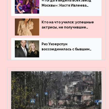
«Тогда я видела всех звезд
Москвы»: Настя Ивлеева
рассказала, где работала до
популярности и выложила
архивные фото
Кто на что учился: успешные
актрисы, не получившие
профильного образования
Риз Уизерспун
воссоединилась с бывшим
мужем на вечеринке