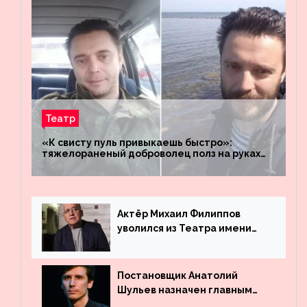
Театр
«К свисту пуль привыкаешь быстро»:
тяжелораненый доброволец полз на руках
четыре километра через заминированное
поле
Актёр Михаил Филиппов
уволился из Театра имени
Маяковского
Постановщик Анатолий
Шульев назначен главным
режиссёром Театра имени