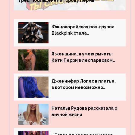
трек, посвященный городу Пермь
Южнокорейская поп-группа
Blackpink стала
рекордсменом по
просмотрам на YouTube. Они
обогнали даже Джастина
Я женщина, я умею рычать:
Бибера
Кэти Перри в леопардовом
платье
Дженнифер Лопес в платье,
в котором невозможно
остаться незамеченной
Наталья Рудова рассказала о
личной жизни