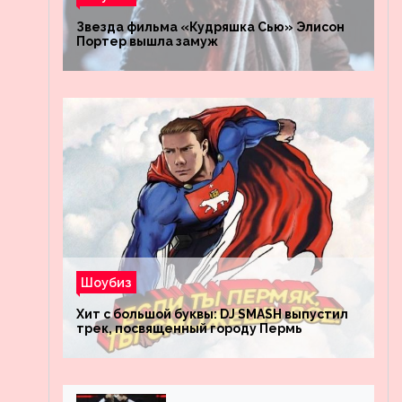
Звезда фильма «Кудряшка Сью» Элисон
Портер вышла замуж
Шоубиз
Хит с большой буквы: DJ SMASH выпустил
трек, посвященный городу Пермь