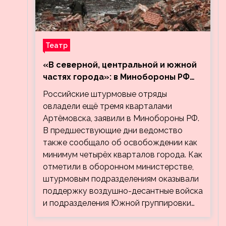
Театр
«В северной, центральной и южной
частях города»: в Минобороны РФ
заявили об освобождении ещё трёх
Российские штурмовые отряды
кварталов Артёмовска
овладели ещё тремя кварталами
Артёмовска, заявили в Минобороны РФ.
В предшествующие дни ведомство
также сообщало об освобождении как
минимум четырёх кварталов города. Как
отметили в оборонном министерстве,
штурмовым подразделениям оказывали
поддержку воздушно-десантные войска
и подразделения Южной группировки…