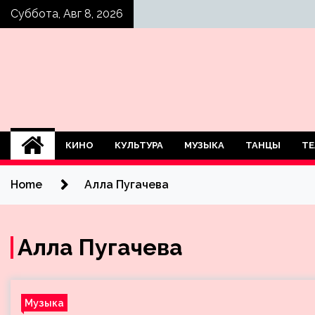
Skip
Суббота, Авг 8, 2026
to
content
КИНО
КУЛЬТУРА
МУЗЫКА
ТАНЦЫ
ТЕ
Home
Алла Пугачева
Алла Пугачева
Музыка