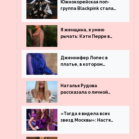
Южнокорейская поп-
группа Blackpink стала
рекордсменом по
просмотрам на YouTube.
Они обогнали даже
Я женщина, я умею
Джастина Бибера
рычать: Кэти Перри в
леопардовом платье
Дженнифер Лопес в
платье, в котором
невозможно остаться
незамеченной
Наталья Рудова
рассказала о личной
жизни
«Тогда я видела всех
звезд Москвы»: Настя
Ивлеева рассказала, где
работала до