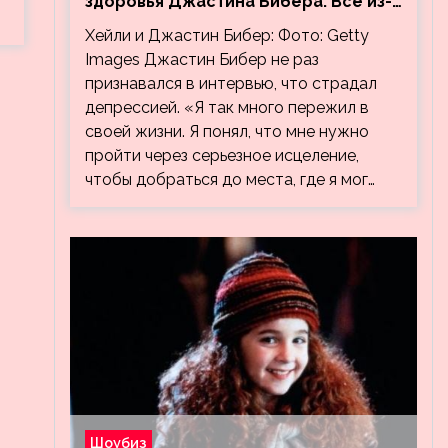
здоровья Джастина Бибера. Все из-
за видео, на котором его
Хейли и Джастин Бибер: Фото: Getty
успокаивает Хейли
Images Джастин Бибер не раз
признавался в интервью, что страдал
депрессией. «Я так много пережил в
своей жизни. Я понял, что мне нужно
пройти через серьезное исцеление,
чтобы добраться до места, где я мог…
Шоубиз