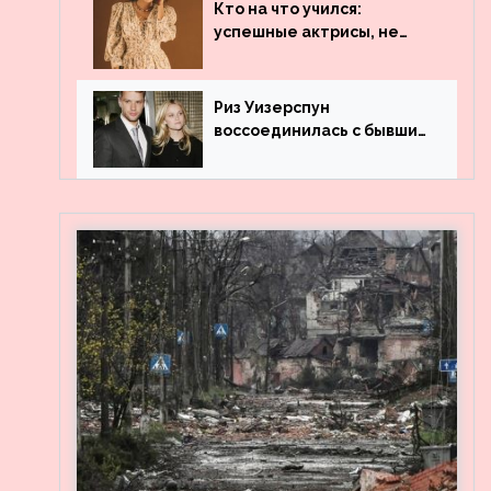
популярности и выложила
Кто на что учился:
архивные фото
успешные актрисы, не
получившие профильного
образования
Риз Уизерспун
воссоединилась с бывшим
мужем на вечеринке