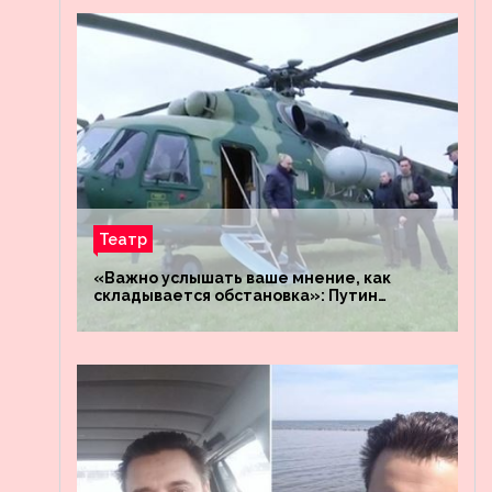
Театр
«Важно услышать ваше мнение, как
складывается обстановка»: Путин
посетил штабы российских войск
«Днепр» и «Восток»