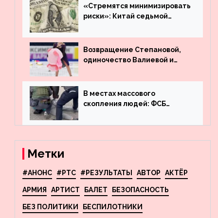
машину
«Стремятся минимизировать
риски»: Китай седьмой
месяц подряд выводит
деньги из американского
госдолга
Возвращение Степановой,
одиночество Валиевой и
визит детей к Костомарову:
что обсуждают в мире
фигурного катания
В местах массового
скопления людей: ФСБ
пресекла деятельность
террористов, планировавших
взрывы в Москве и
Новосибирске
Метки
#АНОНС
#РТС
#РЕЗУЛЬТАТЫ
АВТОР
АКТЁР
АРМИЯ
АРТИСТ
БАЛЕТ
БЕЗОПАСНОСТЬ
БЕЗ ПОЛИТИКИ
БЕСПИЛОТНИКИ