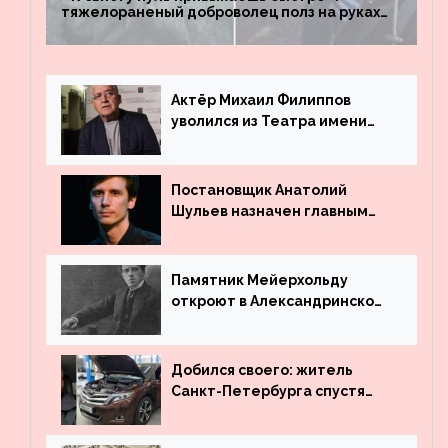
тяжелораненый доброволец полз на руках
четыре километра через заминированное
поле
Актёр Михаил Филиппов
уволился из Театра имени
Маяковского
Постановщик Анатолий
Шульев назначен главным
режиссёром Театра имени
Вахтангова
Памятник Мейерхольду
откроют в Александринском
театре
Добился своего: житель
Санкт-Петербурга спустя
много лет вернул деньги за
угнанную в Казахстан