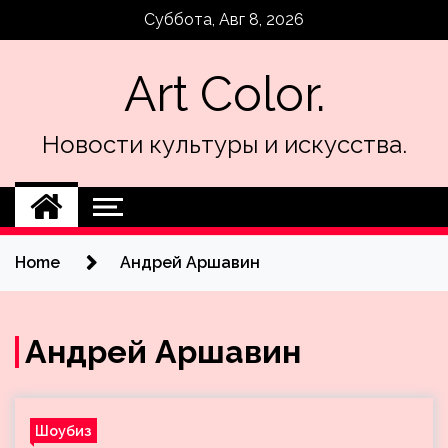
Skip
Суббота, Авг 8, 2026
to
content
Art Color.
Новости культуры и искусства.
Home
Андрей Аршавин
Андрей Аршавин
Шоубиз