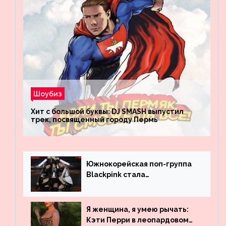
Шоубиз
Хит с большой буквы: DJ SMASH выпустил
трек, посвященный городу Пермь
Южнокорейская поп-группа
Blackpink стала
рекордсменом по
просмотрам на YouTube. Они
обогнали даже Джастина
Я женщина, я умею рычать:
Бибера
Кэти Перри в леопардовом