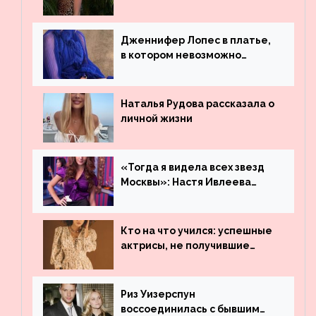
платье
Дженнифер Лопес в платье,
в котором невозможно
остаться незамеченной
Наталья Рудова рассказала о
личной жизни
«Тогда я видела всех звезд
Москвы»: Настя Ивлеева
рассказала, где работала до
популярности и выложила
архивные фото
Кто на что учился: успешные
актрисы, не получившие
профильного образования
Риз Уизерспун
воссоединилась с бывшим