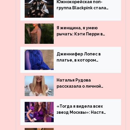
Южнокорейская поп-
группа Blackpink стала
рекордсменом по
просмотрам на YouTube.
Они обогнали даже
Я женщина, я умею
Джастина Бибера
рычать: Кэти Перри в
леопардовом платье
Дженнифер Лопес в
платье, в котором
невозможно остаться
незамеченной
Наталья Рудова
рассказала о личной
жизни
«Тогда я видела всех
звезд Москвы»: Настя
Ивлеева рассказала, где
работала до