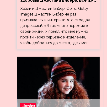
здоровья Джастина Бибера. Все из-
за видео, на котором его
Хейли и Джастин Бибер: Фото: Getty
успокаивает Хейли
Images Джастин Бибер не раз
признавался в интервью, что страдал
депрессией. «Я так много пережил в
своей жизни. Я понял, что мне нужно
пройти через серьезное исцеление,
чтобы добраться до места, где я мог…
Шоубиз