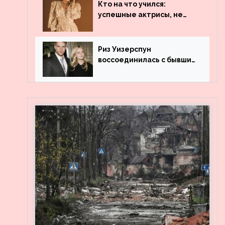
популярности и выложила
Кто на что учился:
архивные фото
успешные актрисы, не
получившие профильного
образования
Риз Уизерспун
воссоединилась с бывшим
мужем на вечеринке