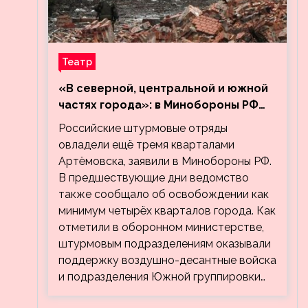
Театр
«В северной, центральной и южной
частях города»: в Минобороны РФ
заявили об освобождении ещё трёх
Российские штурмовые отряды
кварталов Артёмовска
овладели ещё тремя кварталами
Артёмовска, заявили в Минобороны РФ.
В предшествующие дни ведомство
также сообщало об освобождении как
минимум четырёх кварталов города. Как
отметили в оборонном министерстве,
штурмовым подразделениям оказывали
поддержку воздушно-десантные войска
и подразделения Южной группировки…