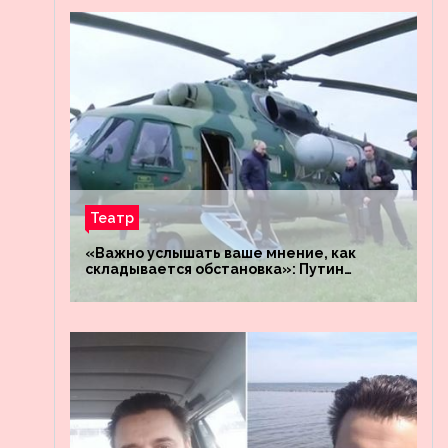
Театр
«Важно услышать ваше мнение, как
складывается обстановка»: Путин
посетил штабы российских войск
«Днепр» и «Восток»