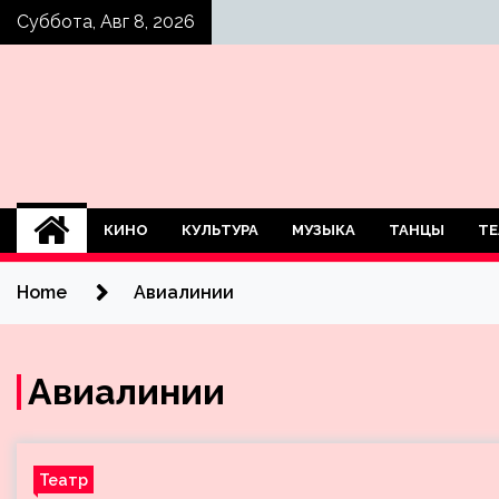
Skip
Суббота, Авг 8, 2026
to
content
КИНО
КУЛЬТУРА
МУЗЫКА
ТАНЦЫ
ТЕ
Home
Авиалинии
Авиалинии
Театр