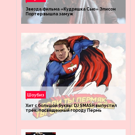
Звезда фильма «Кудряшка Сью» Элисон
Портер вышла замуж
Шоубиз
Хит с большой буквы: DJ SMASH выпустил
трек, посвященный городу Пермь