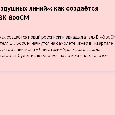
здушных линий»: как создаётся
 ВК‑800СМ
еля ВК‑800СМ начнутся на самолёте Як-40 в I квартале
руктор дивизиона «Двигатели» Уральского завода
 агрегат будет испытываться на лёгком многоцелевом