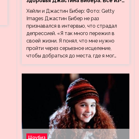
здоровья Джастина Бибера. Все из-
за видео, на котором его
Хейли и Джастин Бибер: Фото: Getty
успокаивает Хейли
Images Джастин Бибер не раз
признавался в интервью, что страдал
депрессией. «Я так много пережил в
своей жизни. Я понял, что мне нужно
пройти через серьезное исцеление,
чтобы добраться до места, где я мог…
Шоубиз