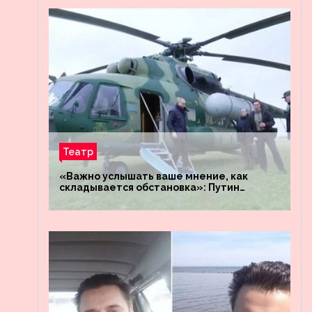
Театр
«Важно услышать ваше мнение, как
складывается обстановка»: Путин
посетил штабы российских войск
«Днепр» и «Восток»