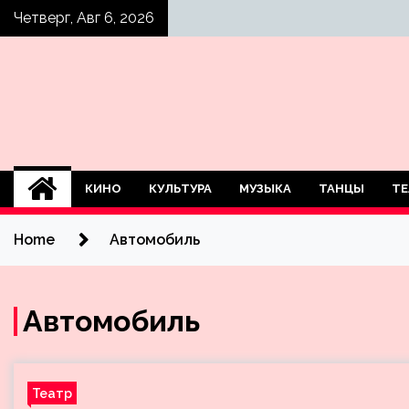
Skip
Четверг, Авг 6, 2026
to
content
КИНО
КУЛЬТУРА
МУЗЫКА
ТАНЦЫ
ТЕ
Home
Автомобиль
Автомобиль
Театр