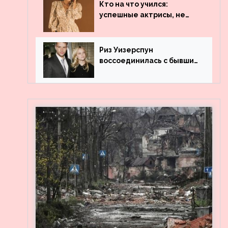
популярности и выложила
Кто на что учился:
архивные фото
успешные актрисы, не
получившие профильного
образования
Риз Уизерспун
воссоединилась с бывшим
мужем на вечеринке