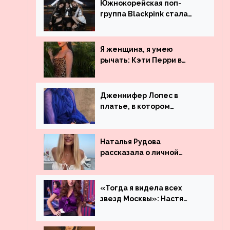
Южнокорейская поп-
группа Blackpink стала
рекордсменом по
просмотрам на YouTube.
Они обогнали даже
Я женщина, я умею
Джастина Бибера
рычать: Кэти Перри в
леопардовом платье
Дженнифер Лопес в
платье, в котором
невозможно остаться
незамеченной
Наталья Рудова
рассказала о личной
жизни
«Тогда я видела всех
звезд Москвы»: Настя
Ивлеева рассказала, где
работала до