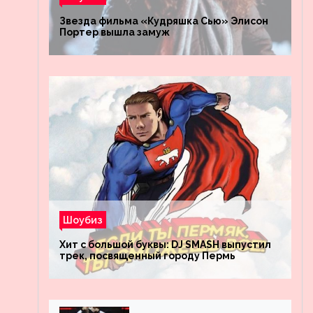
Звезда фильма «Кудряшка Сью» Элисон
Портер вышла замуж
Шоубиз
Хит с большой буквы: DJ SMASH выпустил
трек, посвященный городу Пермь