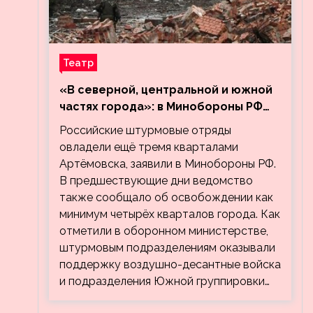
Театр
«В северной, центральной и южной
частях города»: в Минобороны РФ
заявили об освобождении ещё трёх
Российские штурмовые отряды
кварталов Артёмовска
овладели ещё тремя кварталами
Артёмовска, заявили в Минобороны РФ.
В предшествующие дни ведомство
также сообщало об освобождении как
минимум четырёх кварталов города. Как
отметили в оборонном министерстве,
штурмовым подразделениям оказывали
поддержку воздушно-десантные войска
и подразделения Южной группировки…