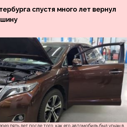
тербурга спустя много лет вернул
ашину
ез пять лет после того, как его автомобиль был угнан в