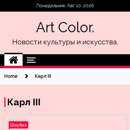
Skip
Понедельник, Авг 10, 2026
to
content
Art Color.
Новости культуры и искусства.
Home
Карл III
Карл III
Шоубиз