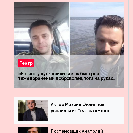
Театр
«К свисту пуль привыкаешь быстро»:
тяжелораненый доброволец полз на руках
четыре километра через заминированное
поле
Актёр Михаил Филиппов
уволился из Театра имени
Маяковского
Постановщик Анатолий