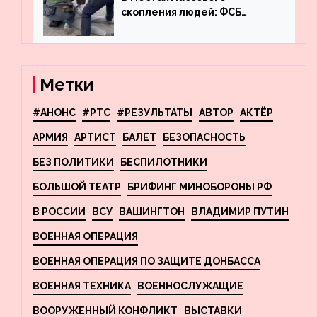
скопления людей: ФСБ
пресекла деятельность
террористов, планировавших
взрывы в Москве и
Новосибирске
Метки
#АНОНС
#РТС
#РЕЗУЛЬТАТЫ
АВТОР
АКТЁР
АРМИЯ
АРТИСТ
БАЛЕТ
БЕЗОПАСНОСТЬ
БЕЗ ПОЛИТИКИ
БЕСПИЛОТНИКИ
БОЛЬШОЙ ТЕАТР
БРИФИНГ МИНОБОРОНЫ РФ
В РОССИИ
ВСУ
ВАШИНГТОН
ВЛАДИМИР ПУТИН
ВОЕННАЯ ОПЕРАЦИЯ
ВОЕННАЯ ОПЕРАЦИЯ ПО ЗАЩИТЕ ДОНБАССА
ВОЕННАЯ ТЕХНИКА
ВОЕННОСЛУЖАЩИЕ
ВООРУЖЕННЫЙ КОНФЛИКТ
ВЫСТАВКИ