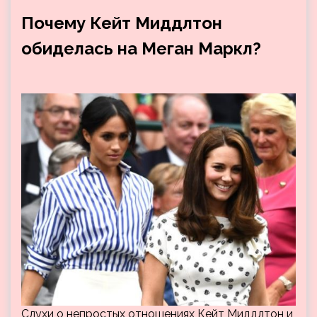
Почему Кейт Миддлтон
обиделась на Меган Маркл?
Слухи о непростых отношениях Кейт Миддлтон и