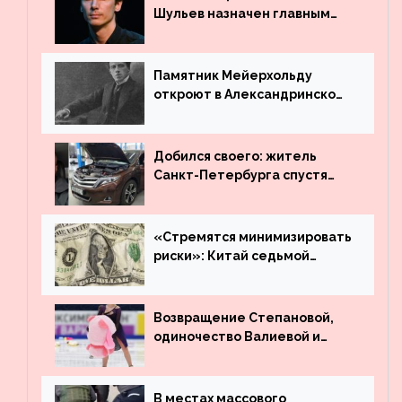
Шульев назначен главным
режиссёром Театра имени
Вахтангова
Памятник Мейерхольду
откроют в Александринском
театре
Добился своего: житель
Санкт-Петербурга спустя
много лет вернул деньги за
угнанную в Казахстан
машину
«Стремятся минимизировать
риски»: Китай седьмой
месяц подряд выводит
деньги из американского
госдолга
Возвращение Степановой,
одиночество Валиевой и
визит детей к Костомарову:
что обсуждают в мире
фигурного катания
В местах массового