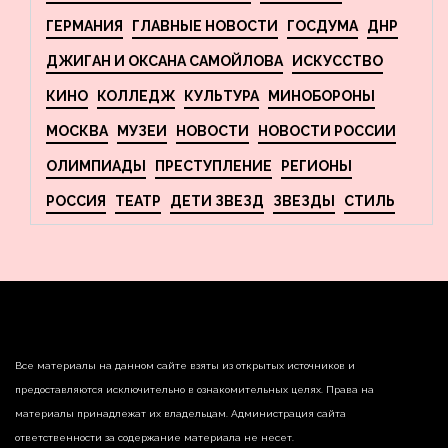
ГЕРМАНИЯ
ГЛАВНЫЕ НОВОСТИ
ГОСДУМА
ДНР
ДЖИГАН И ОКСАНА САМОЙЛОВА
ИСКУССТВО
КИНО
КОЛЛЕДЖ
КУЛЬТУРА
МИНОБОРОНЫ
МОСКВА
МУЗЕИ
НОВОСТИ
НОВОСТИ РОССИИ
ОЛИМПИАДЫ
ПРЕСТУПЛЕНИЕ
РЕГИОНЫ
РОССИЯ
ТЕАТР
ДЕТИ ЗВЕЗД
ЗВЕЗДЫ
СТИЛЬ
Все материалы на данном сайте взяты из открытых источников и
предоставляются исключительно в ознакомительных целях. Права на
материалы принадлежат их владельцам. Администрация сайта
ответственности за содержание материала не несет.