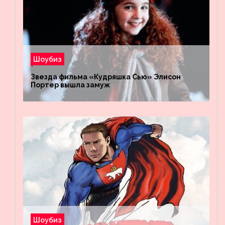
Шоубиз
Звезда фильма «Кудряшка Сью» Элисон
Портер вышла замуж
Шоубиз