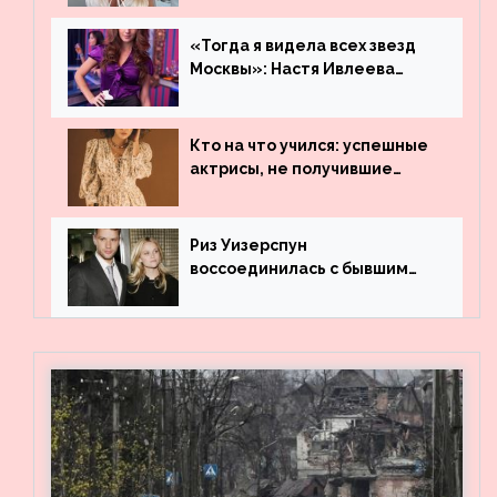
«Тогда я видела всех звезд
Москвы»: Настя Ивлеева
рассказала, где работала до
популярности и выложила
архивные фото
Кто на что учился: успешные
актрисы, не получившие
профильного образования
Риз Уизерспун
воссоединилась с бывшим
мужем на вечеринке