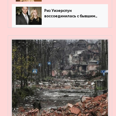
Риз Уизерспун
воссоединилась с бывшим
мужем на вечеринке