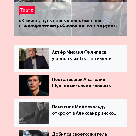
Театр
«К свисту пуль привыкаешь быстро»:
тяжелораненый доброволец полз на руках
четыре километра через заминированное
поле
Актёр Михаил Филиппов
уволился из Театра имени
Маяковского
Постановщик Анатолий
Шульев назначен главным
режиссёром Театра имени
Вахтангова
Памятник Мейерхольду
откроют в Александринском
театре
Добился своего: житель