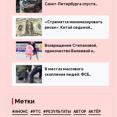
Санкт-Петербурга спустя
много лет вернул деньги за
угнанную в Казахстан
машину
«Стремятся минимизировать
риски»: Китай седьмой
месяц подряд выводит
деньги из американского
госдолга
Возвращение Степановой,
одиночество Валиевой и
визит детей к Костомарову:
что обсуждают в мире
фигурного катания
В местах массового
скопления людей: ФСБ
пресекла деятельность
террористов, планировавших
взрывы в Москве и
Новосибирске
Метки
#АНОНС
#РТС
#РЕЗУЛЬТАТЫ
АВТОР
АКТЁР