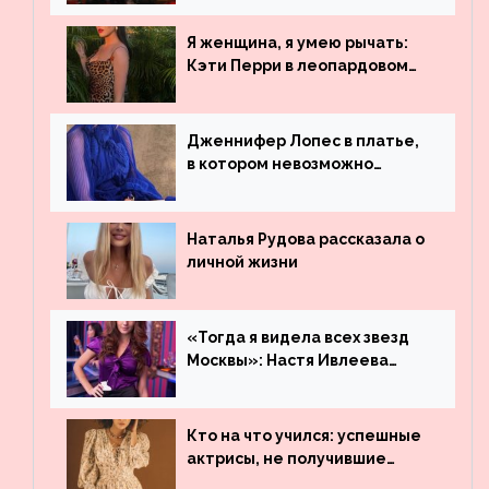
просмотрам на YouTube. Они
обогнали даже Джастина
Я женщина, я умею рычать:
Бибера
Кэти Перри в леопардовом
платье
Дженнифер Лопес в платье,
в котором невозможно
остаться незамеченной
Наталья Рудова рассказала о
личной жизни
«Тогда я видела всех звезд
Москвы»: Настя Ивлеева
рассказала, где работала до
популярности и выложила
архивные фото
Кто на что учился: успешные
актрисы, не получившие
профильного образования