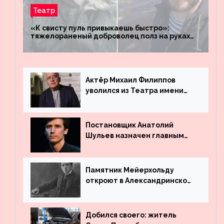
Театр
«К свисту пуль привыкаешь быстро»:
тяжелораненый доброволец полз на руках
четыре километра через заминированное
поле
Актёр Михаил Филиппов
уволился из Театра имени
Маяковского
Постановщик Анатолий
Шульев назначен главным
режиссёром Театра имени
Вахтангова
Памятник Мейерхольду
откроют в Александринском
театре
Добился своего: житель