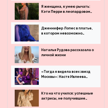
просмотрам на YouTube. Они
обогнали даже Джастина
Я женщина, я умею рычать:
Бибера
Кэти Перри в леопардовом
платье
Дженнифер Лопес в платье,
в котором невозможно
остаться незамеченной
Наталья Рудова рассказала о
личной жизни
«Тогда я видела всех звезд
Москвы»: Настя Ивлеева
рассказала, где работала до
популярности и выложила
архивные фото
Кто на что учился: успешные
актрисы, не получившие
профильного образования