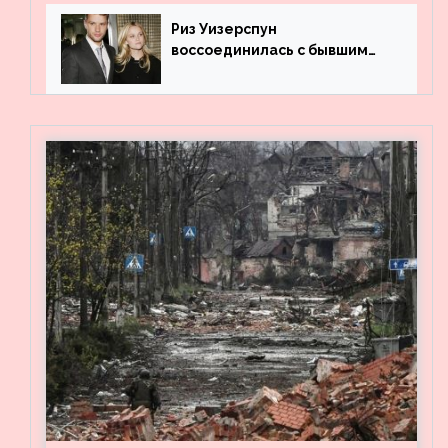
Риз Уизерспун
воссоединилась с бывшим
мужем на вечеринке