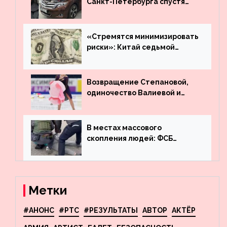
Санкт-Петербурга спустя
много лет вернул деньги за
угнанную в Казахстан
машину
«Стремятся минимизировать
риски»: Китай седьмой
месяц подряд выводит
деньги из американского
госдолга
Возвращение Степановой,
одиночество Валиевой и
визит детей к Костомарову:
что обсуждают в мире
фигурного катания
В местах массового
скопления людей: ФСБ
пресекла деятельность
террористов, планировавших
взрывы в Москве и
Новосибирске
Метки
#АНОНС
#РТС
#РЕЗУЛЬТАТЫ
АВТОР
АКТЁР