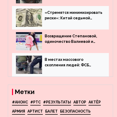
много лет вернул деньги за
угнанную в Казахстан
машину
«Стремятся минимизировать
риски»: Китай седьмой
месяц подряд выводит
деньги из американского
госдолга
Возвращение Степановой,
одиночество Валиевой и
визит детей к Костомарову:
что обсуждают в мире
фигурного катания
В местах массового
скопления людей: ФСБ
пресекла деятельность
террористов, планировавших
взрывы в Москве и
Новосибирске
Метки
#АНОНС
#РТС
#РЕЗУЛЬТАТЫ
АВТОР
АКТЁР
АРМИЯ
АРТИСТ
БАЛЕТ
БЕЗОПАСНОСТЬ