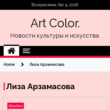
Skip
Воскресенье, Авг 9, 2026
to
content
Art Color.
Новости культуры и искусства.
Home
Лиза Арзамасова
Лиза Арзамасова
Шоубиз