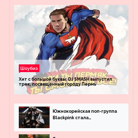
Шоубиз
Хит с большой буквы: DJ SMASH выпустил
трек, посвященный городу Пермь
Южнокорейская поп-группа
Blackpink стала
рекордсменом по
просмотрам на YouTube. Они
обогнали даже Джастина