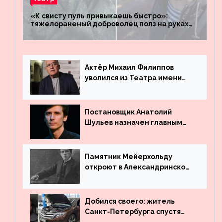
«К свисту пуль привыкаешь быстро»:
тяжелораненый доброволец полз на руках
четыре километра через заминированное
поле
Актёр Михаил Филиппов
уволился из Театра имени
Маяковского
Постановщик Анатолий
Шульев назначен главным
режиссёром Театра имени
Вахтангова
Памятник Мейерхольду
откроют в Александринском
театре
Добился своего: житель
Санкт-Петербурга спустя