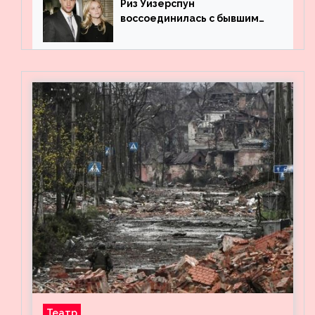
Риз Уизерспун
воссоединилась с бывшим
мужем на вечеринке
Театр