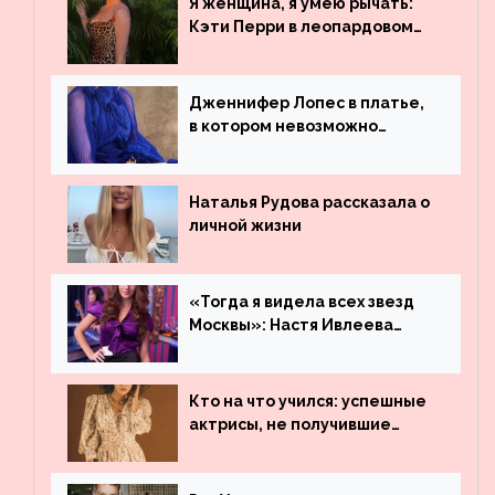
Я женщина, я умею рычать:
Бибера
Кэти Перри в леопардовом
платье
Дженнифер Лопес в платье,
в котором невозможно
остаться незамеченной
Наталья Рудова рассказала о
личной жизни
«Тогда я видела всех звезд
Москвы»: Настя Ивлеева
рассказала, где работала до
популярности и выложила
архивные фото
Кто на что учился: успешные
актрисы, не получившие
профильного образования