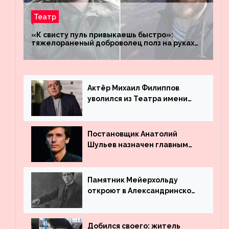
Театр
«К свисту пуль привыкаешь быстро»:
тяжелораненый доброволец полз на руках
четыре километра через заминированное
поле
Актёр Михаил Филиппов
уволился из Театра имени
Маяковского
Постановщик Анатолий
Шульев назначен главным
режиссёром Театра имени
Вахтангова
Памятник Мейерхольду
откроют в Александринском
театре
Добился своего: житель