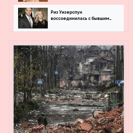
Риз Уизерспун
воссоединилась с бывшим
мужем на вечеринке