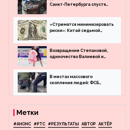
Санкт-Петербурга спустя
много лет вернул деньги за
угнанную в Казахстан
машину
«Стремятся минимизировать
риски»: Китай седьмой
месяц подряд выводит
деньги из американского
госдолга
Возвращение Степановой,
одиночество Валиевой и
визит детей к Костомарову:
что обсуждают в мире
фигурного катания
В местах массового
скопления людей: ФСБ
пресекла деятельность
террористов, планировавших
взрывы в Москве и
Новосибирске
Метки
#АНОНС
#РТС
#РЕЗУЛЬТАТЫ
АВТОР
АКТЁР