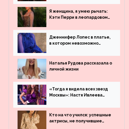
просмотрам на YouTube. Они
обогнали даже Джастина
Я женщина, я умею рычать:
Бибера
Кэти Перри в леопардовом
платье
Дженнифер Лопес в платье,
в котором невозможно
остаться незамеченной
Наталья Рудова рассказала о
личной жизни
«Тогда я видела всех звезд
Москвы»: Настя Ивлеева
рассказала, где работала до
популярности и выложила
архивные фото
Кто на что учился: успешные
актрисы, не получившие
профильного образования