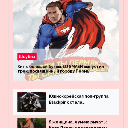
Шоубиз
Хит с большой буквы: DJ SMASH выпустил
трек, посвященный городу Пермь
Южнокорейская поп-группа
Blackpink стала
рекордсменом по
просмотрам на YouTube. Они
обогнали даже Джастина
Я женщина, я умею рычать:
Бибера