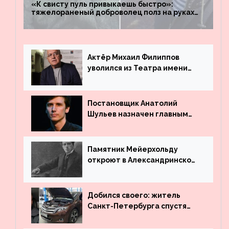
«К свисту пуль привыкаешь быстро»:
тяжелораненый доброволец полз на руках
четыре километра через заминированное
поле
Актёр Михаил Филиппов
уволился из Театра имени
Маяковского
Постановщик Анатолий
Шульев назначен главным
режиссёром Театра имени
Вахтангова
Памятник Мейерхольду
откроют в Александринском
театре
Добился своего: житель
Санкт-Петербурга спустя
много лет вернул деньги за
угнанную в Казахстан