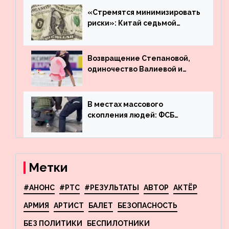
машину
«Стремятся минимизировать
риски»: Китай седьмой
месяц подряд выводит
деньги из американского
госдолга
Возвращение Степановой,
одиночество Валиевой и
визит детей к Костомарову:
что обсуждают в мире
фигурного катания
В местах массового
скопления людей: ФСБ
пресекла деятельность
террористов, планировавших
взрывы в Москве и
Новосибирске
Метки
#АНОНС
#РТС
#РЕЗУЛЬТАТЫ
АВТОР
АКТЁР
АРМИЯ
АРТИСТ
БАЛЕТ
БЕЗОПАСНОСТЬ
БЕЗ ПОЛИТИКИ
БЕСПИЛОТНИКИ