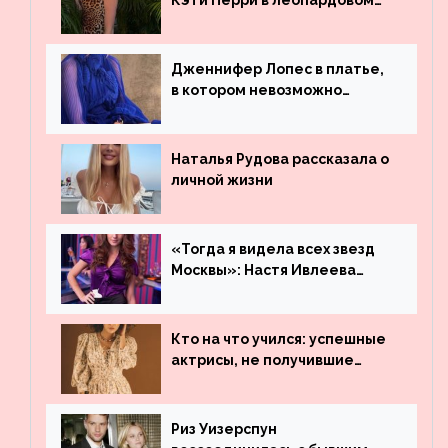
Кэти Перри в леопардовом
платье
Дженнифер Лопес в платье,
в котором невозможно
остаться незамеченной
Наталья Рудова рассказала о
личной жизни
«Тогда я видела всех звезд
Москвы»: Настя Ивлеева
рассказала, где работала до
популярности и выложила
архивные фото
Кто на что учился: успешные
актрисы, не получившие
профильного образования
Риз Уизерспун