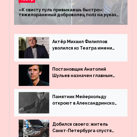
«К свисту пуль привыкаешь быстро»:
тяжелораненый доброволец полз на руках
четыре километра через заминированное
поле
Актёр Михаил Филиппов
уволился из Театра имени
Маяковского
Постановщик Анатолий
Шульев назначен главным
режиссёром Театра имени
Вахтангова
Памятник Мейерхольду
откроют в Александринском
театре
Добился своего: житель
Санкт-Петербурга спустя