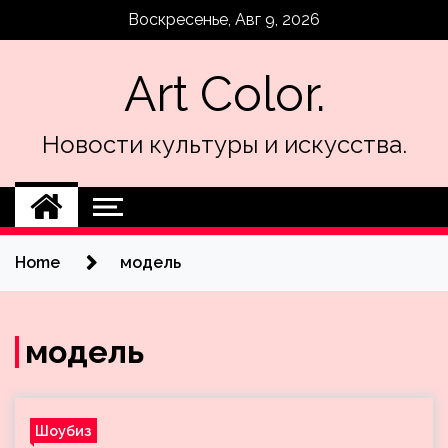
Skip
Воскресенье, Авг 9, 2026
to
content
Art Color.
Новости культуры и искусства.
Home
модель
модель
Шоубиз