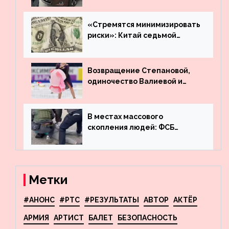
много лет вернул деньги за
угнанную в Казахстан
машину
«Стремятся минимизировать
риски»: Китай седьмой
месяц подряд выводит
деньги из американского
госдолга
Возвращение Степановой,
одиночество Валиевой и
визит детей к Костомарову:
что обсуждают в мире
фигурного катания
В местах массового
скопления людей: ФСБ
пресекла деятельность
террористов, планировавших
взрывы в Москве и
Новосибирске
Метки
#АНОНС
#РТС
#РЕЗУЛЬТАТЫ
АВТОР
АКТЁР
АРМИЯ
АРТИСТ
БАЛЕТ
БЕЗОПАСНОСТЬ