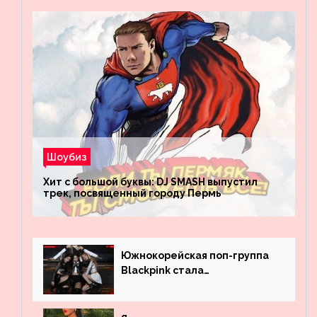
Шоубиз
Хит с большой буквы: DJ SMASH выпустил
трек, посвященный городу Пермь
Южнокорейская поп-группа
Blackpink стала
рекордсменом по
просмотрам на YouTube. Они
обогнали даже Джастина