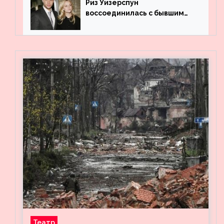
Риз Уизерспун
воссоединилась с бывшим
мужем на вечеринке
Театр