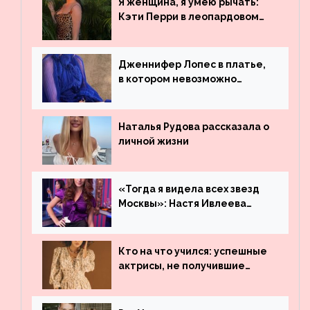
Я женщина, я умею рычать:
Бибера
Кэти Перри в леопардовом
платье
Дженнифер Лопес в платье,
в котором невозможно
остаться незамеченной
Наталья Рудова рассказала о
личной жизни
«Тогда я видела всех звезд
Москвы»: Настя Ивлеева
рассказала, где работала до
популярности и выложила
архивные фото
Кто на что учился: успешные
актрисы, не получившие
профильного образования