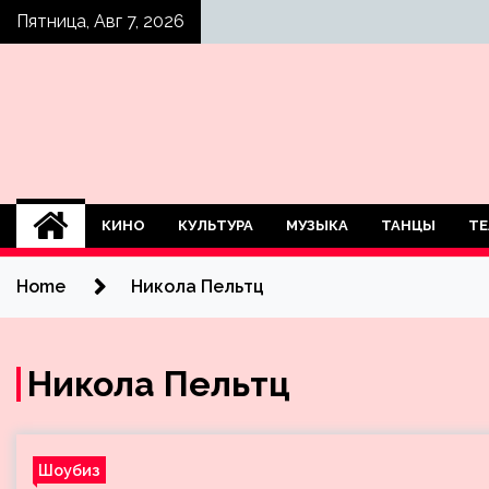
Skip
Пятница, Авг 7, 2026
to
content
КИНО
КУЛЬТУРА
МУЗЫКА
ТАНЦЫ
ТЕ
Home
Никола Пельтц
Никола Пельтц
Шоубиз