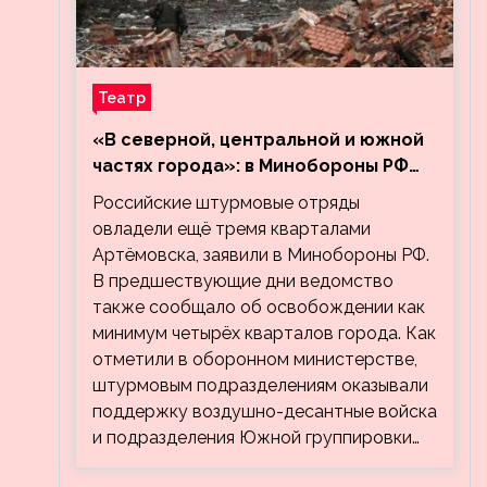
Театр
«В северной, центральной и южной
частях города»: в Минобороны РФ
заявили об освобождении ещё трёх
Российские штурмовые отряды
кварталов Артёмовска
овладели ещё тремя кварталами
Артёмовска, заявили в Минобороны РФ.
В предшествующие дни ведомство
также сообщало об освобождении как
минимум четырёх кварталов города. Как
отметили в оборонном министерстве,
штурмовым подразделениям оказывали
поддержку воздушно-десантные войска
и подразделения Южной группировки…