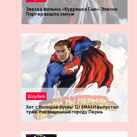
Звезда фильма «Кудряшка Сью» Элисон
Портер вышла замуж
Шоубиз
Хит с большой буквы: DJ SMASH выпустил
трек, посвященный городу Пермь