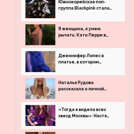
Южнокорейская поп-
группа Blackpink стала
рекордсменом по
просмотрам на YouTube.
Они обогнали даже
Я женщина, я умею
Джастина Бибера
рычать: Кэти Перри в
леопардовом платье
Дженнифер Лопес в
платье, в котором
невозможно остаться
незамеченной
Наталья Рудова
рассказала о личной
жизни
«Тогда я видела всех
звезд Москвы»: Настя
Ивлеева рассказала, где
работала до