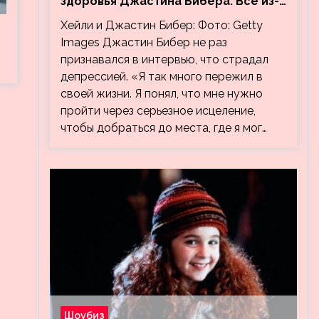
здоровья Джастина Бибера. Все из-
за видео, на котором его
Хейли и Джастин Бибер: Фото: Getty
успокаивает Хейли
Images Джастин Бибер не раз
признавался в интервью, что страдал
депрессией. «Я так много пережил в
своей жизни. Я понял, что мне нужно
пройти через серьезное исцеление,
чтобы добраться до места, где я мог…
Шоубиз