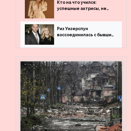
популярности и выложила
Кто на что учился:
архивные фото
успешные актрисы, не
получившие профильного
образования
Риз Уизерспун
воссоединилась с бывшим
мужем на вечеринке