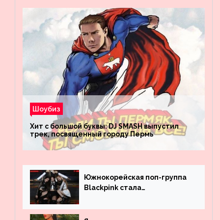
Шоубиз
Хит с большой буквы: DJ SMASH выпустил
трек, посвященный городу Пермь
Южнокорейская поп-группа
Blackpink стала
рекордсменом по
просмотрам на YouTube. Они
обогнали даже Джастина