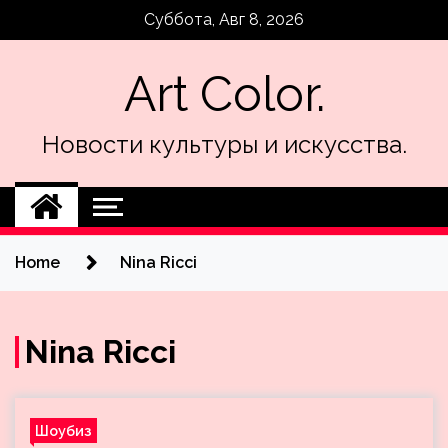
Skip
Суббота, Авг 8, 2026
to
content
Art Color.
Новости культуры и искусства.
Home
Nina Ricci
Nina Ricci
Шоубиз