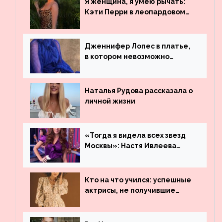
Я женщина, я умею рычать:
Бибера
Кэти Перри в леопардовом
платье
Дженнифер Лопес в платье,
в котором невозможно
остаться незамеченной
Наталья Рудова рассказала о
личной жизни
«Тогда я видела всех звезд
Москвы»: Настя Ивлеева
рассказала, где работала до
популярности и выложила
архивные фото
Кто на что учился: успешные
актрисы, не получившие
профильного образования