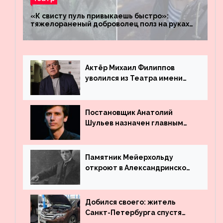
«К свисту пуль привыкаешь быстро»:
тяжелораненый доброволец полз на руках
четыре километра через заминированное
поле
Актёр Михаил Филиппов
уволился из Театра имени
Маяковского
Постановщик Анатолий
Шульев назначен главным
режиссёром Театра имени
Вахтангова
Памятник Мейерхольду
откроют в Александринском
театре
Добился своего: житель
Санкт-Петербурга спустя