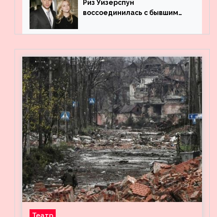
Риз Уизерспун
воссоединилась с бывшим
мужем на вечеринке
Театр