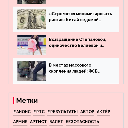
много лет вернул деньги за
угнанную в Казахстан
машину
«Стремятся минимизировать
риски»: Китай седьмой
месяц подряд выводит
деньги из американского
госдолга
Возвращение Степановой,
одиночество Валиевой и
визит детей к Костомарову:
что обсуждают в мире
фигурного катания
В местах массового
скопления людей: ФСБ
пресекла деятельность
террористов, планировавших
взрывы в Москве и
Новосибирске
Метки
#АНОНС
#РТС
#РЕЗУЛЬТАТЫ
АВТОР
АКТЁР
АРМИЯ
АРТИСТ
БАЛЕТ
БЕЗОПАСНОСТЬ