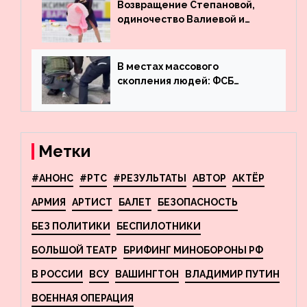
госдолга
Возвращение Степановой,
одиночество Валиевой и
визит детей к Костомарову:
что обсуждают в мире
фигурного катания
В местах массового
скопления людей: ФСБ
пресекла деятельность
террористов, планировавших
взрывы в Москве и
Новосибирске
Метки
#АНОНС
#РТС
#РЕЗУЛЬТАТЫ
АВТОР
АКТЁР
АРМИЯ
АРТИСТ
БАЛЕТ
БЕЗОПАСНОСТЬ
БЕЗ ПОЛИТИКИ
БЕСПИЛОТНИКИ
БОЛЬШОЙ ТЕАТР
БРИФИНГ МИНОБОРОНЫ РФ
В РОССИИ
ВСУ
ВАШИНГТОН
ВЛАДИМИР ПУТИН
ВОЕННАЯ ОПЕРАЦИЯ