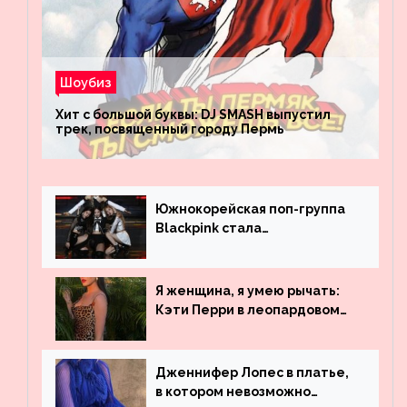
Шоубиз
Хит с большой буквы: DJ SMASH выпустил
трек, посвященный городу Пермь
Южнокорейская поп-группа
Blackpink стала
рекордсменом по
просмотрам на YouTube. Они
обогнали даже Джастина
Я женщина, я умею рычать:
Бибера
Кэти Перри в леопардовом
платье
Дженнифер Лопес в платье,
в котором невозможно