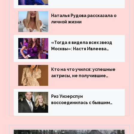
остаться незамеченной
Наталья Рудова рассказала о
личной жизни
«Тогда я видела всех звезд
Москвы»: Настя Ивлеева
рассказала, где работала до
популярности и выложила
архивные фото
Кто на что учился: успешные
актрисы, не получившие
профильного образования
Риз Уизерспун
воссоединилась с бывшим
мужем на вечеринке