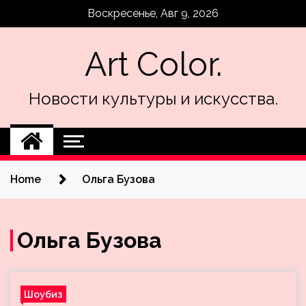
Skip
Воскресенье, Авг 9, 2026
to
content
Art Color.
Новости культуры и искусства.
Home
Ольга Бузова
Ольга Бузова
Шоубиз