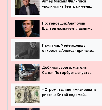
Актёр Михаил Филиппов
уволился из Театра имени
Маяковского
Постановщик Анатолий
Шульев назначен главным
режиссёром Театра имени
Вахтангова
Памятник Мейерхольду
откроют в Александринском
театре
Добился своего: житель
Санкт-Петербурга спустя
много лет вернул деньги за
угнанную в Казахстан
машину
«Стремятся минимизировать
риски»: Китай седьмой
месяц подряд выводит
деньги из американского