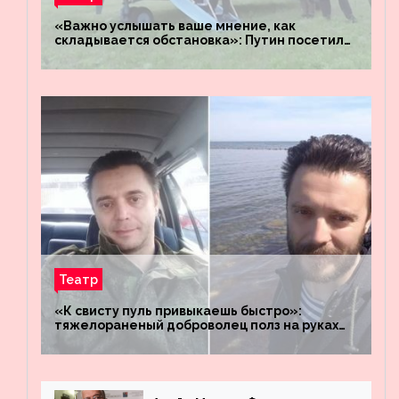
«Важно услышать ваше мнение, как
складывается обстановка»: Путин посетил
штабы российских войск «Днепр» и
«Восток»
Театр
«К свисту пуль привыкаешь быстро»:
тяжелораненый доброволец полз на руках
четыре километра через заминированное
поле