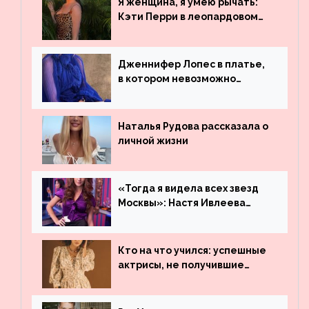
Я женщина, я умею рычать:
Бибера
Кэти Перри в леопардовом
платье
Дженнифер Лопес в платье,
в котором невозможно
остаться незамеченной
Наталья Рудова рассказала о
личной жизни
«Тогда я видела всех звезд
Москвы»: Настя Ивлеева
рассказала, где работала до
популярности и выложила
архивные фото
Кто на что учился: успешные
актрисы, не получившие
профильного образования