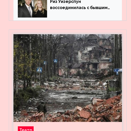
Риз Уизерспун
воссоединилась с бывшим
мужем на вечеринке
Театр