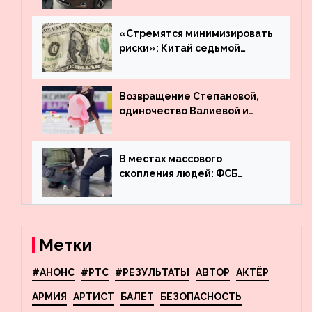
много лет вернул деньги за
угнанную в Казахстан
машину
«Стремятся минимизировать
риски»: Китай седьмой
месяц подряд выводит
деньги из американского
госдолга
Возвращение Степановой,
одиночество Валиевой и
визит детей к Костомарову:
что обсуждают в мире
фигурного катания
В местах массового
скопления людей: ФСБ
пресекла деятельность
террористов, планировавших
взрывы в Москве и
Новосибирске
Метки
#АНОНС
#РТС
#РЕЗУЛЬТАТЫ
АВТОР
АКТЁР
АРМИЯ
АРТИСТ
БАЛЕТ
БЕЗОПАСНОСТЬ