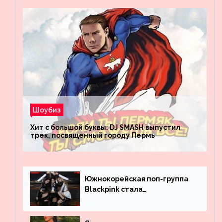
Шоубиз
Хит с большой буквы: DJ SMASH выпустил
трек, посвященный городу Пермь
Южнокорейская поп-группа
Blackpink стала
рекордсменом по
просмотрам на YouTube. Они
обогнали даже Джастина