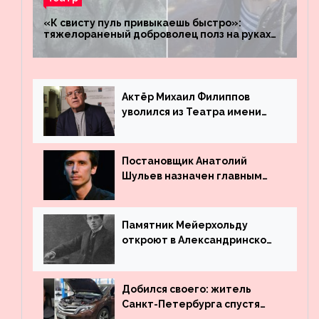
«К свисту пуль привыкаешь быстро»:
тяжелораненый доброволец полз на руках
четыре километра через заминированное
поле
Актёр Михаил Филиппов
уволился из Театра имени
Маяковского
Постановщик Анатолий
Шульев назначен главным
режиссёром Театра имени
Вахтангова
Памятник Мейерхольду
откроют в Александринском
театре
Добился своего: житель
Санкт-Петербурга спустя