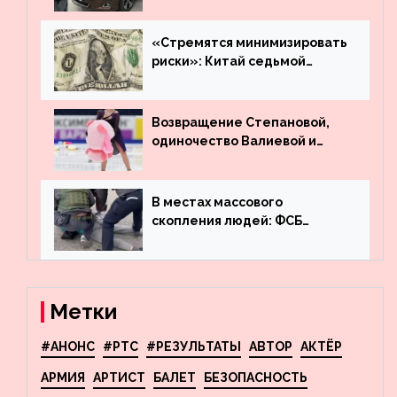
много лет вернул деньги за
угнанную в Казахстан
машину
«Стремятся минимизировать
риски»: Китай седьмой
месяц подряд выводит
деньги из американского
госдолга
Возвращение Степановой,
одиночество Валиевой и
визит детей к Костомарову:
что обсуждают в мире
фигурного катания
В местах массового
скопления людей: ФСБ
пресекла деятельность
террористов, планировавших
взрывы в Москве и
Новосибирске
Метки
#АНОНС
#РТС
#РЕЗУЛЬТАТЫ
АВТОР
АКТЁР
АРМИЯ
АРТИСТ
БАЛЕТ
БЕЗОПАСНОСТЬ