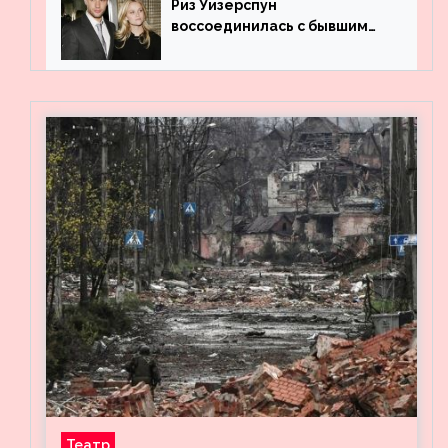
Риз Уизерспун
воссоединилась с бывшим
мужем на вечеринке
Театр