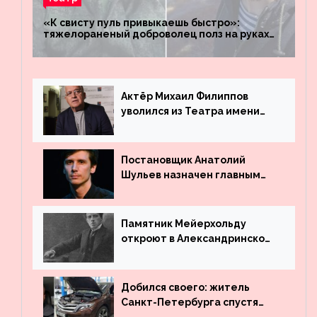
«К свисту пуль привыкаешь быстро»:
тяжелораненый доброволец полз на руках
четыре километра через заминированное
поле
Актёр Михаил Филиппов
уволился из Театра имени
Маяковского
Постановщик Анатолий
Шульев назначен главным
режиссёром Театра имени
Вахтангова
Памятник Мейерхольду
откроют в Александринском
театре
Добился своего: житель
Санкт-Петербурга спустя