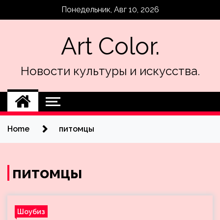
Skip
Понедельник, Авг 10, 2026
to
content
Art Color.
Новости культуры и искусства.
Home
питомцы
питомцы
Шоубиз