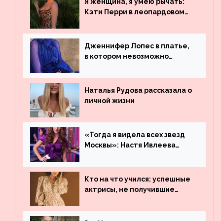
Я женщина, я умею рычать:
Бибера
Кэти Перри в леопардовом
платье
Дженнифер Лопес в платье,
в котором невозможно
остаться незамеченной
Наталья Рудова рассказала о
личной жизни
«Тогда я видела всех звезд
Москвы»: Настя Ивлеева
рассказала, где работала до
популярности и выложила
архивные фото
Кто на что учился: успешные
актрисы, не получившие
профильного образования