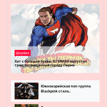
Шоубиз
Хит с большой буквы: DJ SMASH выпустил
трек, посвященный городу Пермь
Южнокорейская поп-группа
Blackpink стала
рекордсменом по
просмотрам на YouTube. Они
обогнали даже Джастина